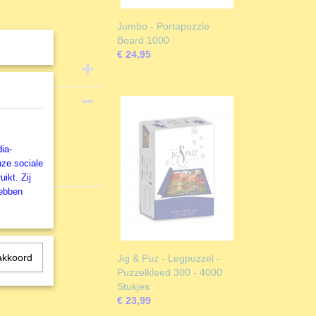
Jumbo - Portapuzzle
Board 1000
€ 24,95
ia-
ed
nze sociale
ikt. Zij
hebben
akkoord
Jig & Puz - Legpuzzel -
Puzzelkleed 300 - 4000
Stukjes
€ 23,99