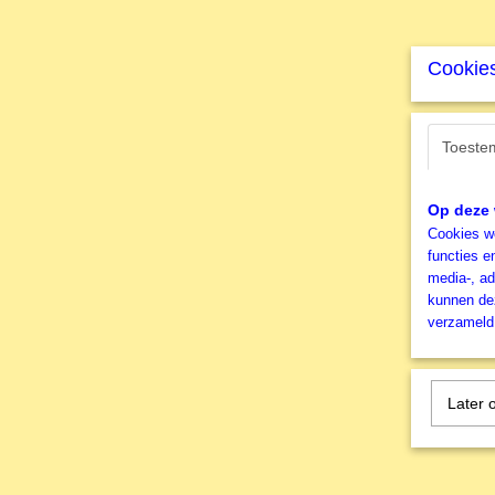
Cookies
Toeste
Op deze 
Cookies wo
functies e
media-, ad
kunnen dez
verzameld 
Later 