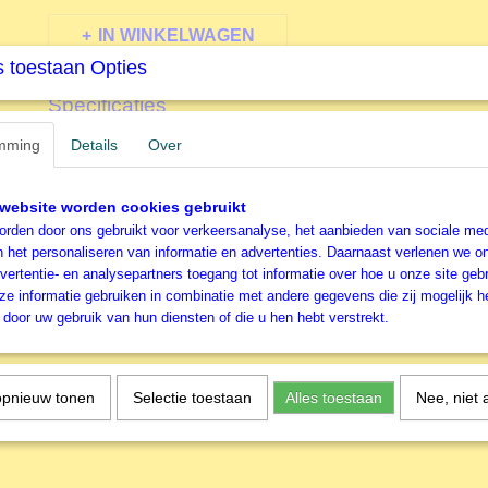
IN WINKELWAGEN
 toestaan Opties
Specificaties
Productcode
R179572
mming
Details
Over
Omschrijving
EAN code
4005556179572
Productcode leverancier
Ravensburger
Roll your puzzle XXL
website worden cookies gebruikt
rden door ons gebruikt voor verkeersanalyse, het aanbieden van sociale med
Ravensburger Legpuzzelkle
n het personaliseren van informatie en advertenties. Daarnaast verlenen we o
vertentie- en analysepartners toegang tot informatie over hoe u onze site gebru
e informatie gebruiken in combinatie met andere gegevens die zij mogelijk 
door uw gebruik van hun diensten of die u hen hebt verstrekt.
opnieuw tonen
Selectie toestaan
Alles toestaan
Nee, niet 