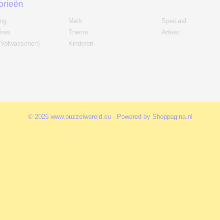
orieën
ing
Merk
Speciaal
ires
Thema
Artiest
(Volwassenen)
Kinderen
© 2026 www.puzzelwereld.eu - Powered by Shoppagina.nl