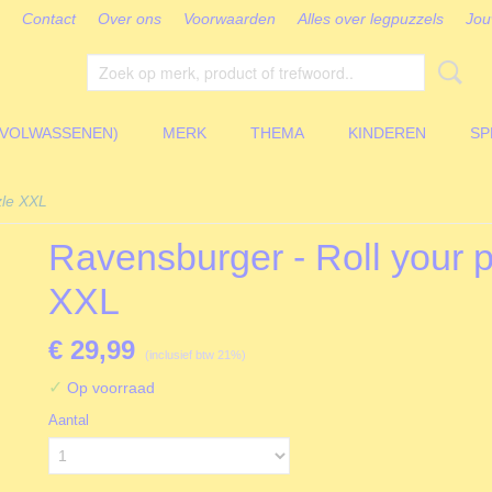
Contact
Over ons
Voorwaarden
Alles over legpuzzels
Jou
(VOLWASSENEN)
MERK
THEMA
KINDEREN
SP
zle XXL
Ravensburger - Roll your 
XXL
€ 29,99
(inclusief btw 21%)
✓
Op voorraad
Aantal