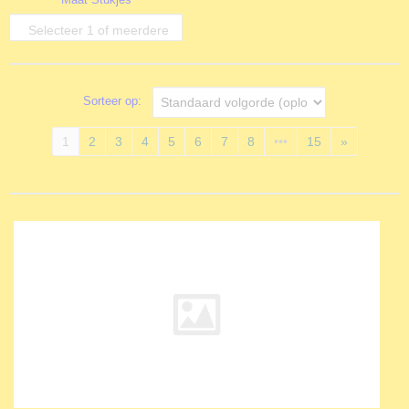
opties
Selecteer 1 of meerdere
opties
Sorteer op:
1
2
3
4
5
6
7
8
•••
15
»