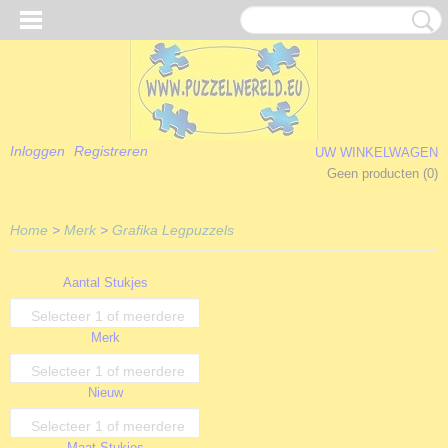
Inloggen
Registreren
UW WINKELWAGEN
Geen producten
(0)
Home
>
Merk
>
Grafika Legpuzzels
Aantal Stukjes
Selecteer 1 of meerdere
Merk
opties
Selecteer 1 of meerdere
Nieuw
opties
Selecteer 1 of meerdere
Maat Stukjes