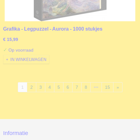
Grafika - Legpuzzel - Aurora - 1000 stukjes
€ 15,99
✓
Op voorraad
IN WINKELWAGEN
1
2
3
4
5
6
7
8
•••
15
»
Informatie