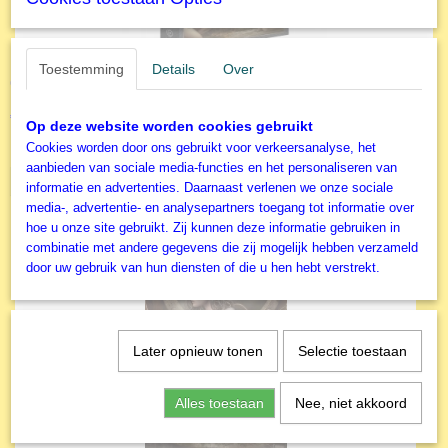
Toestemming
Details
Over
Grafika - Legpuzzel - The Last Throne of the Moon - 1000
stukjes
€ 15,99
Op deze website worden cookies gebruikt
Cookies worden door ons gebruikt voor verkeersanalyse, het
✓
Op voorraad
aanbieden van sociale media-functies en het personaliseren van
IN WINKELWAGEN
informatie en advertenties. Daarnaast verlenen we onze sociale
media-, advertentie- en analysepartners toegang tot informatie over
hoe u onze site gebruikt. Zij kunnen deze informatie gebruiken in
combinatie met andere gegevens die zij mogelijk hebben verzameld
door uw gebruik van hun diensten of die u hen hebt verstrekt.
Later opnieuw tonen
Selectie toestaan
Alles toestaan
Nee, niet akkoord