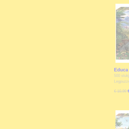
Educa 
Ontmoe
500 stuk
Legpuzz
€ 10,99