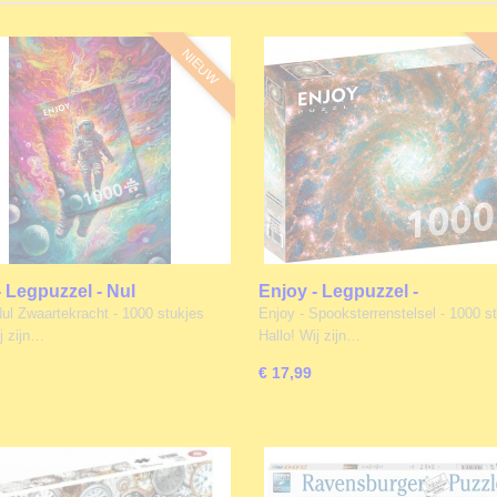
NIEUW
- Legpuzzel - Nul
Enjoy - Legpuzzel -
ekracht - 1000 stukjes
Spooksterrenstelsel - 1000 s
Nul Zwaartekracht - 1000 stukjes
Enjoy - Spooksterrenstelsel - 1000 s
j zijn…
Hallo! Wij zijn…
€ 17,99