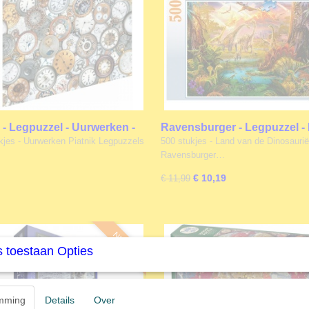
k - Legpuzzel - Uurwerken -
Ravensburger - Legpuzzel -
tukjes
van de Dinosauriërs - 500 st
kjes - Uurwerken Piatnik Legpuzzels
500 stukjes - Land van de Dinosaurië
Ravensburger…
€ 10,19
€ 11,99
NIEUW
 toestaan Opties
mming
Details
Over