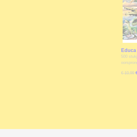
Educa 
stukje
500 stuk
oorspro
€ 10,99