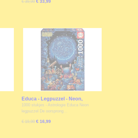
€ 33,99
€ 39,99
Educa - Legpuzzel - Neon,
es
Astrologie - 1000 stukjes
1000 stukjes - Astrologie Educa Neon
legpuzzel De oorsprong…
€ 16,99
€ 19,99