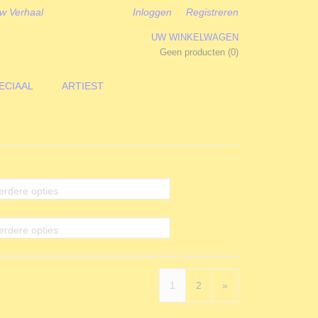
w Verhaal
Inloggen
Registreren
UW WINKELWAGEN
Geen producten
(0)
ECIAAL
ARTIEST
erdere opties
erdere opties
1
2
»