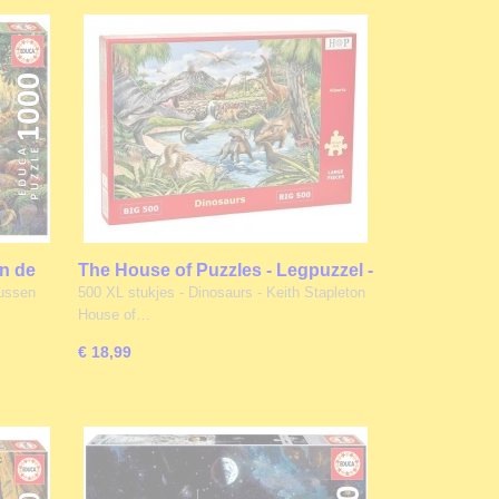
an de
The House of Puzzles - Legpuzzel -
es
Dinosaurs - 500 XL stukjes
russen
500 XL stukjes - Dinosaurs - Keith Stapleton
House of…
€ 18,99