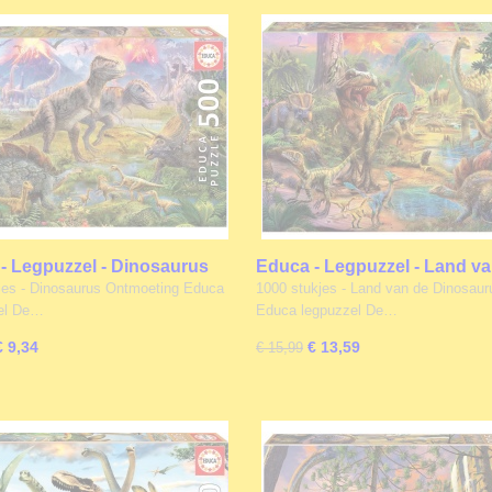
- Legpuzzel - Dinosaurus
Educa - Legpuzzel - Land v
ting - 500 stukjes
Dinosaurussen - 1000 stukj
jes - Dinosaurus Ontmoeting Educa
1000 stukjes - Land van de Dinosau
el De…
Educa legpuzzel De…
€ 9,34
€ 13,59
€ 15,99