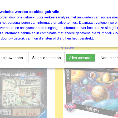
website worden cookies gebruikt
rden door ons gebruikt voor verkeersanalyse, het aanbieden van sociale med
n het personaliseren van informatie en advertenties. Daarnaast verlenen we o
vertentie- en analysepartners toegang tot informatie over hoe u onze site gebru
aphics - Legpuzzel -
Cobble Hill - Legpuzzel - Th
e informatie gebruiken in combinatie met andere gegevens die zij mogelijk 
nding - 1000 stukjes
Planet Mars - 1000 stukjes
kjes - Maanlanding
1000 stukjes - The Planet Mars Cobbl
door uw gebruik van hun diensten of die u hen hebt verstrekt.
Legpuzzel
€ 18,99
opnieuw tonen
Selectie toestaan
Alles toestaan
Nee, niet 