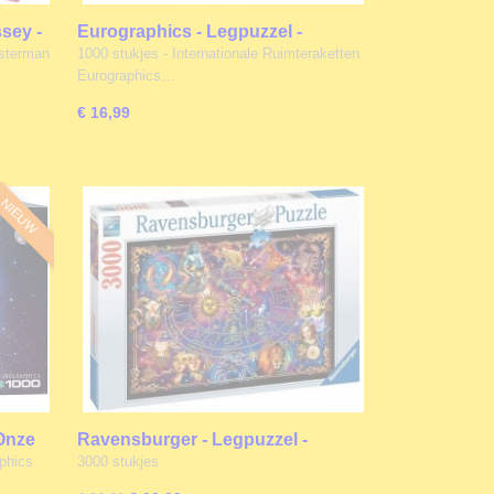
sey -
Eurographics - Legpuzzel -
Internationale Ruimteraketten -
esterman
1000 stukjes - Internationale Ruimteraketten
1000 stukjes
Eurographics…
€ 16,99
NIEUW
 Onze
Ravensburger - Legpuzzel -
Sterrenbeelden - 3000 stukjes
phics
3000 stukjes