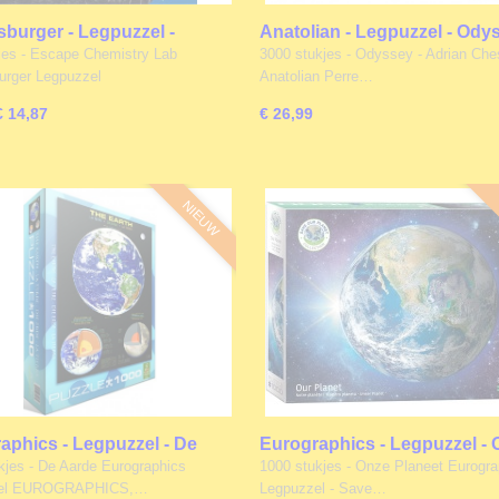
burger - Legpuzzel -
Anatolian - Legpuzzel - Odys
 Chemistry Lab - 368
3000 stukjes
jes - Escape Chemistry Lab
3000 stukjes - Odyssey - Adrian Ch
s
rger Legpuzzel
Anatolian Perre…
€ 14,87
€ 26,99
NIEUW
aphics - Legpuzzel - De
Eurographics - Legpuzzel -
- 1000 stukjes
Planeet - 1000 stukjes
kjes - De Aarde Eurographics
1000 stukjes - Onze Planeet Eurogra
zel EUROGRAPHICS,…
Legpuzzel - Save…