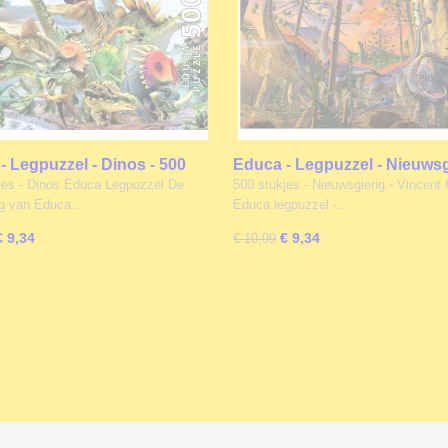
- Legpuzzel - Dinos - 500
Educa - Legpuzzel - Nieuwsgi
s
500 stukjes
jes - Dinos Educa Legpuzzel De
500 stukjes - Nieuwsgierig - Vincent 
ng van Educa…
Educa legpuzzel -…
€ 9,34
€ 9,34
€ 10,99