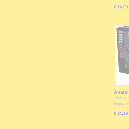
€ 16,99
Anatol
System
2000 stu
legpuzz
€ 21,99