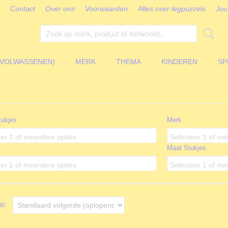
Contact
Over ons
Voorwaarden
Alles over legpuzzels
Jou
(VOLWASSENEN)
MERK
THEMA
KINDEREN
SP
tukjes
Merk
er 1 of meerdere opties
Selecteer 1 of me
Maat Stukjes
er 1 of meerdere opties
Selecteer 1 of me
 op: