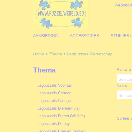
Webshop
AANBIEDING
ACCESSOIRES
STUKJES 
Home
>
Thema
>
Legpuzzels Wetenschap
Thema
Aantal S
Selecte
Legpuzzels Voorjaar
Nieuw
Legpuzzels Cartoon
Selecte
Legpuzzels Collage
Legpuzzels Dieren(-huis)
Legpuzzels Dieren (Wildlife)
Sorteer
Legpuzzels Disney
Legpuzzels Eten en Drinken