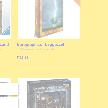
 Land
Eurographics - Legpuzzel -
ukjes
Blikseminslag - 1000 stukjes
rs
1000 stukjes -Blikseminslag
€ 16,99