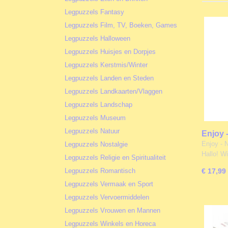
Legpuzzels Fantasy
Legpuzzels Film, TV, Boeken, Games
Legpuzzels Halloween
Legpuzzels Huisjes en Dorpjes
Legpuzzels Kerstmis/Winter
Legpuzzels Landen en Steden
Legpuzzels Landkaarten/Vlaggen
Legpuzzels Landschap
Legpuzzels Museum
Legpuzzels Natuur
Enjoy 
Zwaart
Enjoy - 
Legpuzzels Nostalgie
Hallo! Wi
Legpuzzels Religie en Spiritualiteit
Legpuzzels Romantisch
€ 17,99
Legpuzzels Vermaak en Sport
Legpuzzels Vervoermiddelen
Legpuzzels Vrouwen en Mannen
Legpuzzels Winkels en Horeca