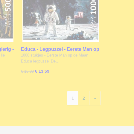
erig -
Educa - Legpuzzel - Eerste Man op
de Maan - 1000 stukjes
Hie
1000 stukjes - Eerste Man op de Maan
Educa legpuzzel De…
€ 13,59
€ 15,99
1
2
»