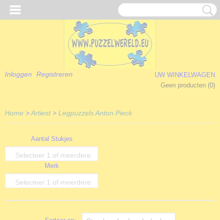
Inloggen
Registreren
UW WINKELWAGEN
Geen producten
(0)
Home
>
Artiest
>
Legpuzzels Anton Pieck
Aantal Stukjes
Selecteer 1 of meerdere
Merk
opties
Selecteer 1 of meerdere
opties