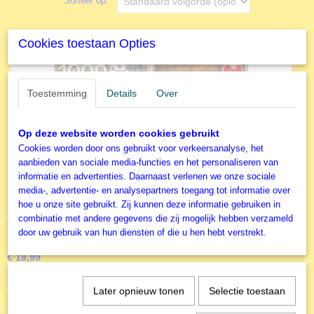
Sorteer op:
Cookies toestaan Opties
Toestemming
Details
Over
Op deze website worden cookies gebruikt
Cookies worden door ons gebruikt voor verkeersanalyse, het
aanbieden van sociale media-functies en het personaliseren van
informatie en advertenties. Daarnaast verlenen we onze sociale
media-, advertentie- en analysepartners toegang tot informatie over
hoe u onze site gebruikt. Zij kunnen deze informatie gebruiken in
combinatie met andere gegevens die zij mogelijk hebben verzameld
Jumbo - Legpuzzel - Vermaak in de Woonkamer, A.
door uw gebruik van hun diensten of die u hen hebt verstrekt.
Pieck - 1000 stukjes
1000 stukjes - Vermaak in de Woonkamer - Anton Pieck Jumbo…
€ 18,99
✓
Op voorraad
Later opnieuw tonen
Selectie toestaan
IN WINKELWAGEN