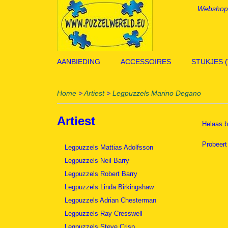
Webshop
AANBIEDING
ACCESSOIRES
STUKJES 
Home
>
Artiest
>
Legpuzzels Marino Degano
Artiest
Helaas b
Probeert
Legpuzzels Mattias Adolfsson
Legpuzzels Neil Barry
Legpuzzels Robert Barry
Legpuzzels Linda Birkingshaw
Legpuzzels Adrian Chesterman
Legpuzzels Ray Cresswell
Legpuzzels Steve Crisp