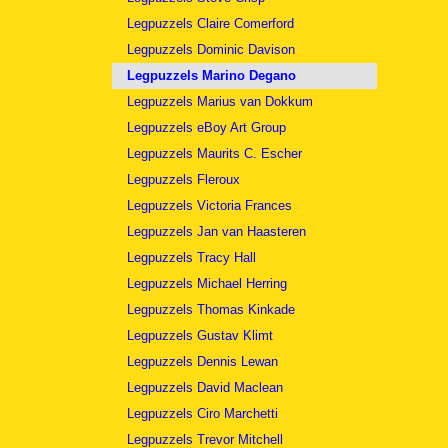
Legpuzzels Claire Comerford
Legpuzzels Dominic Davison
Legpuzzels Marino Degano
Legpuzzels Marius van Dokkum
Legpuzzels eBoy Art Group
Legpuzzels Maurits C. Escher
Legpuzzels Fleroux
Legpuzzels Victoria Frances
Legpuzzels Jan van Haasteren
Legpuzzels Tracy Hall
Legpuzzels Michael Herring
Legpuzzels Thomas Kinkade
Legpuzzels Gustav Klimt
Legpuzzels Dennis Lewan
Legpuzzels David Maclean
Legpuzzels Ciro Marchetti
Legpuzzels Trevor Mitchell