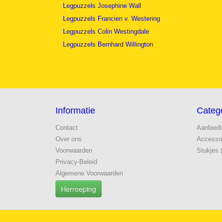
Legpuzzels Josephine Wall
Legpuzzels Francien v. Westering
Legpuzzels Colin Westingdale
Legpuzzels Bernhard Willington
Informatie
Categ
Contact
Aanbied
Over ons
Accesso
Voorwaarden
Stukjes 
Privacy-Beleid
Algemene Voorwaarden
Herroeping