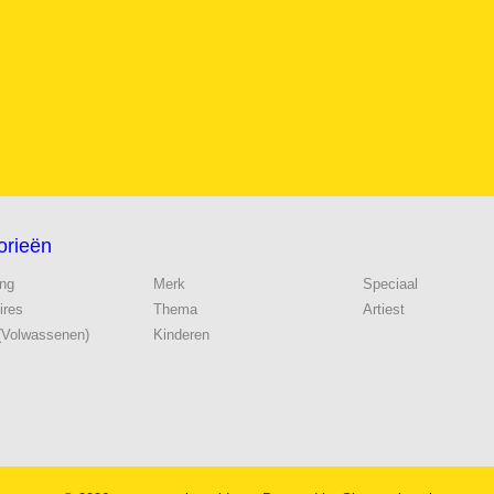
orieën
ing
Merk
Speciaal
ires
Thema
Artiest
(Volwassenen)
Kinderen