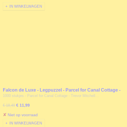
IN WINKELWAGEN
Falcon de Luxe - Legpuzzel - Parcel for Canal Cottage -
1000 stukjes
1000 stukjes - Parcel for Canal Cottage - Trevor Mitchell…
€ 11,99
€ 18,49
✘
Niet op voorraad
IN WINKELWAGEN