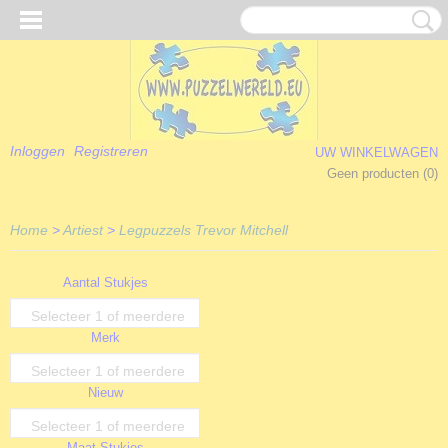
Inloggen
Registreren
UW WINKELWAGEN
Geen producten
(0)
Home
>
Artiest
>
Legpuzzels Trevor Mitchell
Aantal Stukjes
Selecteer 1 of meerdere
Merk
opties
Selecteer 1 of meerdere
Nieuw
opties
Selecteer 1 of meerdere
Maat Stukjes