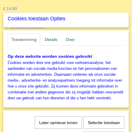
€ 14,99
Cookies toestaan Opties
✓
Op voorraad
IN WINKELWAGEN
Toestemming
Details
Over
Op deze website worden cookies gebruikt
Cookies worden door ons gebruikt voor verkeersanalyse, het
aanbieden van sociale media-functies en het personaliseren van
informatie en advertenties. Daarnaast verlenen we onze sociale
media-, advertentie- en analysepartners toegang tot informatie over
hoe u onze site gebruikt. Zij kunnen deze informatie gebruiken in
combinatie met andere gegevens die zij mogelijk hebben verzameld
door uw gebruik van hun diensten of die u hen hebt verstrekt.
Falcon de Luxe - Legpuzzel - Coming Home for
Christmas - 1000 stukjes
1000 stukjes - Coming Home for Christmas - Trevor Mitchell…
Later opnieuw tonen
Selectie toestaan
€ 18,49