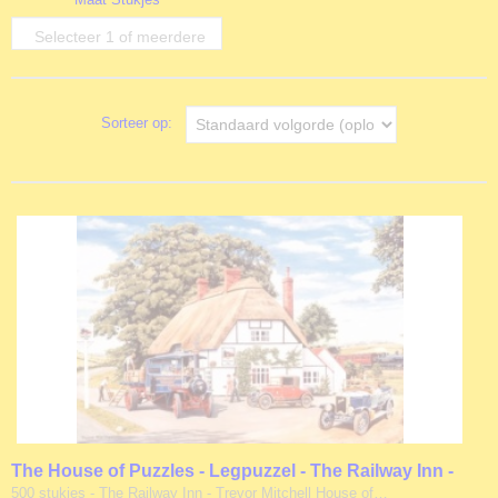
opties
Selecteer 1 of meerdere
opties
Sorteer op:
The House of Puzzles - Legpuzzel - The Railway Inn -
500 stukjes
500 stukjes - The Railway Inn - Trevor Mitchell House of…