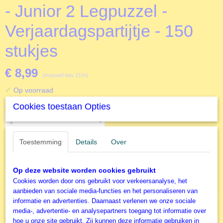
- Junior 2 Legpuzzel -
Verjaardagspartijtje - 150
stukjes
€ 8,99
(inclusief btw 21%)
✓
Op voorraad
Aantal
Cookies toestaan Opties
Toestemming
Details
Over
IN WINKELWAGEN
Op deze website worden cookies gebruikt
Cookies worden door ons gebruikt voor verkeersanalyse, het
Specificaties
aanbieden van sociale media-functies en het personaliseren van
informatie en advertenties. Daarnaast verlenen we onze sociale
Productcode
Omschrijving
media-, advertentie- en analysepartners toegang tot informatie over
J20059
hoe u onze site gebruikt. Zij kunnen deze informatie gebruiken in