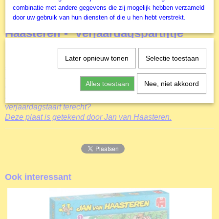
EAN code
Kinderpuzzel - 150 stukjes - Jan van
combinatie met andere gegevens die zij mogelijk hebben verzameld
8710126200599
door uw gebruik van hun diensten of die u hen hebt verstrekt.
Productcode leverancier
Haasteren - Verjaardagspartijtje
Jumbo
Formaat gelegde puzzel
Leverbaar vanaf 16 oktober, bestel nu!
35x25 cm
Later opnieuw tonen
Selectie toestaan
JvH Junior Verjaardagspartijtje 150
stukjes
De vrienden van Jan van Haasteren zijn jarig en staan klaar
Alles toestaan
Nee, niet akkoord
om de kaarsjes uit te blazen! Maar plotseling staat de hond
in de weg en struikelt de jarige. Waar komt de vliegende
verjaardagstaart terecht?
Deze plaat is getekend door Jan van Haasteren.
Ook interessant