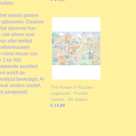
tukjes.
het steeds grotere
re opbouwen. Daarom
ltijd opnieuw hun
 niet alleen voor
an elke leeftijd
zelfvertrouwen
de ruime keuze van
 2 tot 300
stekende kwaliteit
rom wordt de
stituut bevestigd. Al
euk vinden: motief,
The House of Puzzles -
ijd aangepast.
Legpuzzel - Funfair
Games - 80 stukjes
€ 14,99