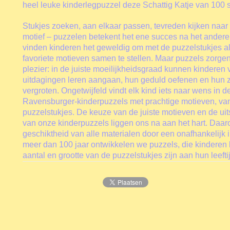
heel leuke kinderlegpuzzel deze Schattig Katje van 100 s
Stukjes zoeken, aan elkaar passen, tevreden kijken naar 
motief – puzzelen betekent het ene succes na het ande
vinden kinderen het geweldig om met de puzzelstukjes a
favoriete motieven samen te stellen. Maar puzzels zorgen
plezier: in de juiste moeilijkheidsgraad kunnen kinderen v
uitdagingen leren aangaan, hun geduld oefenen en hun 
vergroten. Ongetwijfeld vindt elk kind iets naar wens in 
Ravensburger-kinderpuzzels met prachtige motieven, van
puzzelstukjes. De keuze van de juiste motieven en de uit
van onze kinderpuzzels liggen ons na aan het hart. Daa
geschiktheid van alle materialen door een onafhankelijk in
meer dan 100 jaar ontwikkelen we puzzels, die kinderen l
aantal en grootte van de puzzelstukjes zijn aan hun leeft