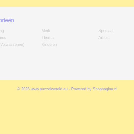
orieën
ing
Merk
Speciaal
ires
Thema
Artiest
(Volwassenen)
Kinderen
© 2026 www.puzzelwereld.eu - Powered by Shoppagina.nl