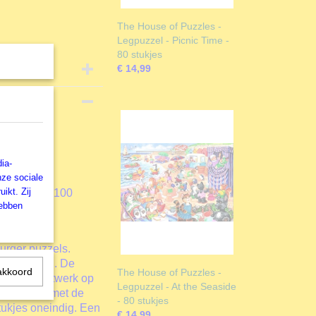
The House of Puzzles -
Legpuzzel - Picnic Time -
80 stukjes
€ 14,99
zel
ia-
nze sociale
ikt. Zij
puzzel met 100
hebben
burger puzzels.
aardigheden. De
akkoord
The House of Puzzles -
is een kunstwerk op
Legpuzzel - At the Seaside
Dankzij de met de
- 80 stukjes
ukjes oneindig. Een
€ 14,99