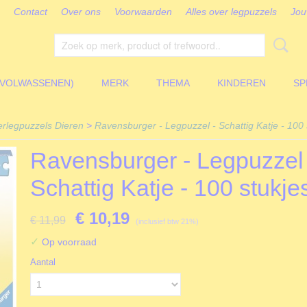
Contact
Over ons
Voorwaarden
Alles over legpuzzels
Jou
(VOLWASSENEN)
MERK
THEMA
KINDEREN
SP
erlegpuzzels Dieren
>
Ravensburger - Legpuzzel - Schattig Katje - 100 
Ravensburger - Legpuzzel 
Schattig Katje - 100 stukje
€ 10,19
€ 11,99
(inclusief btw 21%)
✓
Op voorraad
Aantal