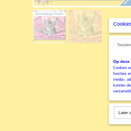
Cookies
Toeste
Op deze 
Cookies wo
functies e
media-, ad
kunnen dez
verzameld 
Later 