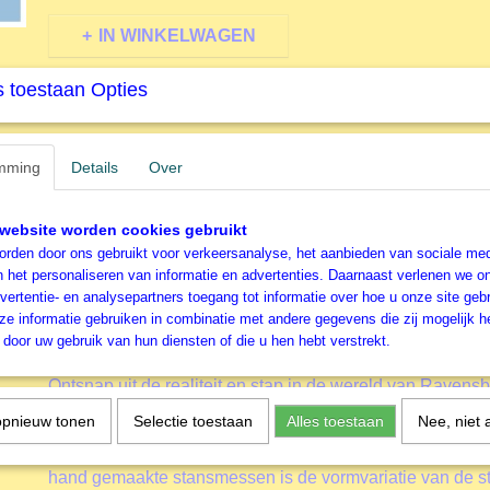
IN WINKELWAGEN
 toestaan Opties
Specificaties
Productcode
R129850
Omschrijving
mming
EAN code
Details
Over
4005556129850
Productcode leverancier
Ravensburger
100 stukjes - Schattig Katje
Formaat gelegde puzzel
49x36 cm
website worden cookies gebruikt
Ravensburger Kinderlegpuz
rden door ons gebruikt voor verkeersanalyse, het aanbieden van sociale med
n het personaliseren van informatie en advertenties. Daarnaast verlenen we o
vertentie- en analysepartners toegang tot informatie over hoe u onze site gebru
Kinderen vanaf 6 jaar zullen genieten van de Brandweer
e informatie gebruiken in combinatie met andere gegevens die zij mogelijk 
stukjes.
door uw gebruik van hun diensten of die u hen hebt verstrekt.
Meer informatie
Ontsnap uit de realiteit en stap in de wereld van Ravens
Tijdens het puzzelen ontdekken kinderen hun grootse v
opnieuw tonen
Selectie toestaan
Alles toestaan
Nee, niet 
puzzelstukken zijn eenvoudiger te leggen. Het resultaat 
posterformaat dat in geen enkele kinderkamer misstaat. 
hand gemaakte stansmessen is de vormvariatie van de st