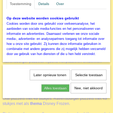
Toestemming
Details
Over
Formaat gelegde puzzel
Ravensburger - Kinderlegpuzzels
21x21 cm
Op deze website worden cookies gebruikt
Tijdens het puzzelen ontdekken kinderen hun grootse
Cookies worden door ons gebruikt voor verkeersanalyse, het
vaardigheden. Vanaf vijf jaar kunnen kinderen een puzzel
aanbieden van sociale media-functies en het personaliseren van
van 49 stukjes maken. De drie afbeeldingen in 1 doos
informatie en advertenties. Daarnaast verlenen we onze sociale
zorgen voor de nodige afwisseling. Kinderen vanaf 5 jaar
media-, advertentie- en analysepartners toegang tot informatie over
zullen genieten van de
Elsa, Anna en Olaf
met 49 stukjes.
hoe u onze site gebruikt. Zij kunnen deze informatie gebruiken in
Meer informatie
combinatie met andere gegevens die zij mogelijk hebben verzameld
door uw gebruik van hun diensten of die u hen hebt verstrekt.
Ontsnap uit de realiteit en stap in de wereld van
Ravensburger puzzels. Tijdens het puzzelen ontdekken
kinderen hun grootse vaardigheden. Echt puzzelen met 49
stukjes. Vanaf vijf jaar kunnen kinderen een puzzel van 49
Later opnieuw tonen
Selectie toestaan
stukjes maken. De drie afbeeldingen in 1 doos zorgen voor
de nodige afwisseling. Dankzij de met de hand gemaakte
stansmessen is de vormvariatie van de stukjes oneindig.
Alles toestaan
Nee, niet akkoord
Kinderen vanaf 5 jaar zullen genieten van deElsa, Anna en
Olaf puzzels met 49 stukjes. Ravensburger puzzels met 49
stukjes met als
thema
Disney Frozen.