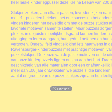
heel leuke kinderlegpuzzel deze Kleine Leeuw van 200 s
Stukjes zoeken, aan elkaar passen, tevreden kijken naar 
motief – puzzelen betekent het ene succes na het ande
vinden kinderen het geweldig om met de puzzelstukjes a
favoriete motieven samen te stellen. Maar puzzels zorgen
plezier: in de juiste moeilijkheidsgraad kunnen kinderen v
uitdagingen leren aangaan, hun geduld oefenen en hun 
vergroten. Ongetwijfeld vindt elk kind iets naar wens in 
Ravensburger-kinderpuzzels met prachtige motieven, van
puzzelstukjes. De keuze van de juiste motieven en de uit
van onze kinderpuzzels liggen ons na aan het hart. Daa
geschiktheid van alle materialen door een onafhankelijk in
meer dan 100 jaar ontwikkelen we puzzels, die kinderen l
aantal en grootte van de puzzelstukjes zijn aan hun leeft