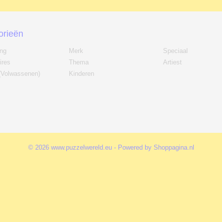
orieën
ing
Merk
Speciaal
ires
Thema
Artiest
(Volwassenen)
Kinderen
© 2026 www.puzzelwereld.eu - Powered by Shoppagina.nl