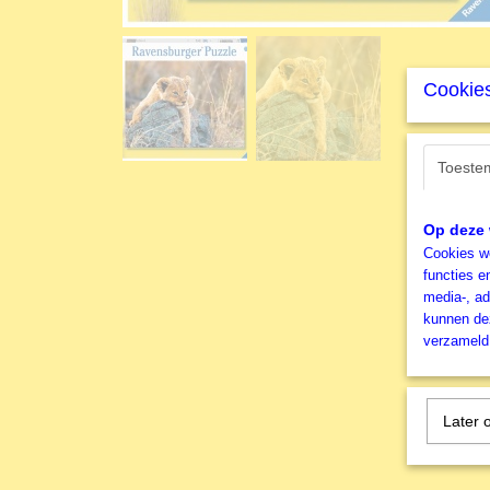
Cookies
Toeste
Op deze 
Cookies wo
functies e
media-, ad
kunnen dez
verzameld 
Later 