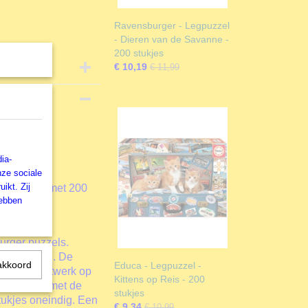
Ravensburger - Legpuzzel
- Dieren van de Savanne -
200 stukjes
€ 10,19
€ 11,99
zel
ia-
nze sociale
ikt. Zij
euw puzzel met 200
hebben
burger puzzels.
aardigheden. De
akkoord
Educa - Legpuzzel -
is een kunstwerk op
Kittens op Reis - 200
Dankzij de met de
stukjes
ukjes oneindig. Een
€ 9,34
€ 10,99