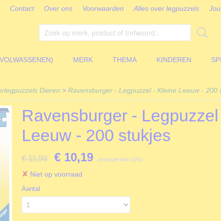
Contact
Over ons
Voorwaarden
Alles over legpuzzels
Jou
(VOLWASSENEN)
MERK
THEMA
KINDEREN
SP
erlegpuzzels Dieren
>
Ravensburger - Legpuzzel - Kleine Leeuw - 200 
Ravensburger - Legpuzzel 
Leeuw - 200 stukjes
€ 10,19
€ 11,99
(inclusief btw 21%)
✘
Niet op voorraad
Aantal