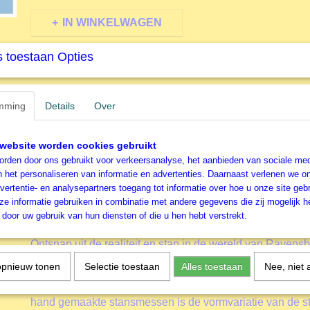
IN WINKELWAGEN
 toestaan Opties
Specificaties
Productcode
R129461
Omschrijving
mming
EAN code
Details
Over
4005556129461
Productcode leverancier
Ravensburger
200 stukjes - Kleine Leeuw
Formaat gelegde puzzel
49x36 cm
website worden cookies gebruikt
Ravensburger Kinderlegpuz
rden door ons gebruikt voor verkeersanalyse, het aanbieden van sociale med
n het personaliseren van informatie en advertenties. Daarnaast verlenen we o
vertentie- en analysepartners toegang tot informatie over hoe u onze site gebru
Kinderen vanaf 8 jaar zullen genieten van de Kleine Le
e informatie gebruiken in combinatie met andere gegevens die zij mogelijk 
stukjes.
door uw gebruik van hun diensten of die u hen hebt verstrekt.
Meer informatie
Ontsnap uit de realiteit en stap in de wereld van Ravens
Tijdens het puzzelen ontdekken kinderen hun grootse v
opnieuw tonen
Selectie toestaan
Alles toestaan
Nee, niet 
puzzelstukken zijn eenvoudiger te leggen. Het resultaat 
posterformaat dat in geen enkele kinderkamer misstaat. 
hand gemaakte stansmessen is de vormvariatie van de st