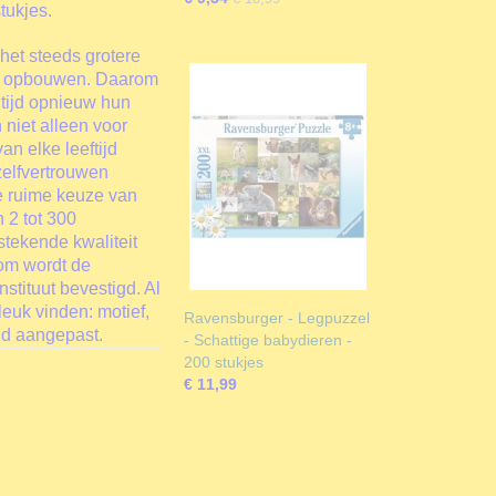
tukjes.
het steeds grotere
re opbouwen. Daarom
ltijd opnieuw hun
 niet alleen voor
an elke leeftijd
zelfvertrouwen
de ruime keuze van
 2 tot 300
stekende kwaliteit
rom wordt de
stituut bevestigd. Al
euk vinden: motief,
Ravensburger - Legpuzzel
ijd aangepast.
- Schattige babydieren -
200 stukjes
€ 11,99