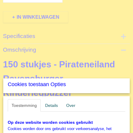
IN WINKELWAGEN
Specificaties
Productcode
Omschrijving
R133499
EAN code
150 stukjes - Pirateneiland
4005556133499
Productcode leverancier
Ravensburger
Ravensburger
Cookies toestaan Opties
Formaat gelegde puzzel
Kinderlegpuzzel
49x36 cm
Kinderen vanaf 8 jaar zullen genieten van de Op Safari!
Toestemming
Details
Over
puzzel met 200 stukjes.
Meer informatie
Op deze website worden cookies gebruikt
Ontsnap uit de realiteit en stap in de wereld van
Cookies worden door ons gebruikt voor verkeersanalyse, het
Ravensburger puzzels. Tijdens het puzzelen ontdekken