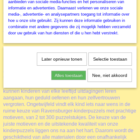
aanbieden van sociale media-functies en het personaliseren van
kinderen hun grootse vaardigheden. De puzzelstukken zijn
informatie en advertenties. Daarnaast verlenen we onze sociale
eenvoudiger te leggen. Het resultaat is een kunstwerk op
media-, advertentie- en analysepartners toegang tot informatie over
posterformaat dat in geen enkele kinderkamer misstaat.
hoe u onze site gebruikt. Zij kunnen deze informatie gebruiken in
Dankzij de met de hand gemaakte stansmessen is de
combinatie met andere gegevens die zij mogelijk hebben verzameld
vormvariatie van de stukjes oneindig. Een heel leuke
door uw gebruik van hun diensten of die u hen hebt verstrekt.
kinderlegpuzzel deze Pirateneiland van 150 stukjes.
Stukjes zoeken, aan elkaar passen, tevreden kijken naar het
steeds grotere motief – puzzelen betekent het ene succes na
Later opnieuw tonen
Selectie toestaan
het andere opbouwen. Daarom vinden kinderen het
geweldig om met de puzzelstukjes altijd opnieuw hun
Alles toestaan
Nee, niet akkoord
favoriete motieven samen te stellen. Maar puzzels zorgen
niet alleen voor plezier: in de juiste moeilijkheidsgraad
kunnen kinderen van elke leeftijd uitdagingen leren
aangaan, hun geduld oefenen en hun zelfvertrouwen
vergroten. Ongetwijfeld vindt elk kind iets naar wens in de
ruime keuze van Ravensburger-kinderpuzzels met prachtige
motieven, van 2 tot 300 puzzelstukjes. De keuze van de
juiste motieven en de uitstekende kwaliteit van onze
kinderpuzzels liggen ons na aan het hart. Daarom wordt de
geschiktheid van alle materialen door een onafhankelijk