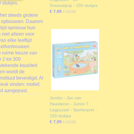
 stukjes.
Sneeuwpop - 150 stukjes
€ 7,99
€ 10,00
het steeds grotere
re opbouwen. Daarom
ltijd opnieuw hun
 niet alleen voor
an elke leeftijd
zelfvertrouwen
de ruime keuze van
 2 tot 300
stekende kwaliteit
rom wordt de
stituut bevestigd. Al
euk vinden: motief,
ijd aangepast.
Jumbo - Jan van
Haasteren - Junior 7
Legpuzzel - Spetterpret -
150 stukjes
€ 7,99
€ 10,00