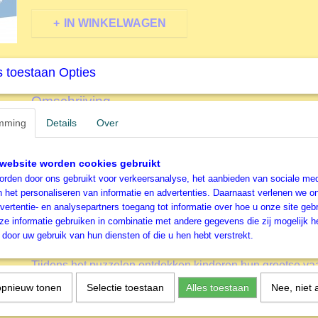
IN WINKELWAGEN
Specificaties
 toestaan Opties
Productcode
R133482
Omschrijving
EAN code
4005556133482
mming
Details
Over
Productcode leverancier
Ravensburger
150 stukjes - Dinosaurusse
Formaat gelegde puzzel
49x36 cm
website worden cookies gebruikt
Ravensburger Kinderlegpuz
rden door ons gebruikt voor verkeersanalyse, het aanbieden van sociale med
n het personaliseren van informatie en advertenties. Daarnaast verlenen we o
Kinderen vanaf 7 jaar zullen genieten van de Op Safari! 
vertentie- en analysepartners toegang tot informatie over hoe u onze site gebru
stukjes.
e informatie gebruiken in combinatie met andere gegevens die zij mogelijk 
Meer informatie
door uw gebruik van hun diensten of die u hen hebt verstrekt.
Ontsnap uit de realiteit en stap in de wereld van Ravens
Tijdens het puzzelen ontdekken kinderen hun grootse v
puzzelstukken zijn eenvoudiger te leggen. Het resultaat 
opnieuw tonen
Selectie toestaan
Alles toestaan
Nee, niet 
posterformaat dat in geen enkele kinderkamer misstaat. 
hand gemaakte stansmessen is de vormvariatie van de st