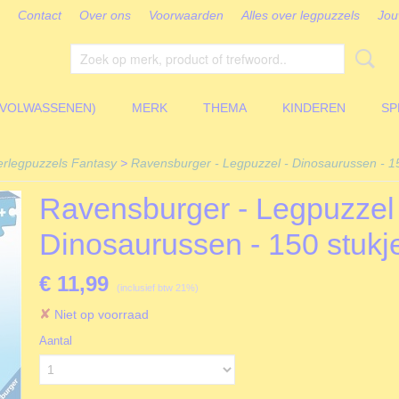
Contact
Over ons
Voorwaarden
Alles over legpuzzels
Jou
(VOLWASSENEN)
MERK
THEMA
KINDEREN
SP
erlegpuzzels Fantasy
>
Ravensburger - Legpuzzel - Dinosaurussen - 15
Ravensburger - Legpuzzel 
Dinosaurussen - 150 stukj
€ 11,99
(inclusief btw 21%)
✘
Niet op voorraad
Aantal