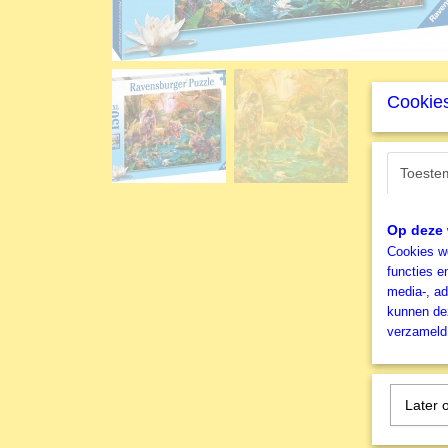
Cookies
Toeste
Op deze 
Cookies wo
functies e
media-, ad
kunnen dez
verzameld 
Later 