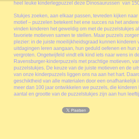
heel leuke kinderlegpuzzel deze Dinosaurussen van 150
Stukjes zoeken, aan elkaar passen, tevreden kijken naar 
motief – puzzelen betekent het ene succes na het ande
vinden kinderen het geweldig om met de puzzelstukjes a
favoriete motieven samen te stellen. Maar puzzels zorgen
plezier: in de juiste moeilijkheidsgraad kunnen kinderen v
uitdagingen leren aangaan, hun geduld oefenen en hun 
vergroten. Ongetwijfeld vindt elk kind iets naar wens in 
Ravensburger-kinderpuzzels met prachtige motieven, van
puzzelstukjes. De keuze van de juiste motieven en de uit
van onze kinderpuzzels liggen ons na aan het hart. Daa
geschiktheid van alle materialen door een onafhankelijk in
meer dan 100 jaar ontwikkelen we puzzels, die kinderen l
aantal en grootte van de puzzelstukjes zijn aan hun leeft