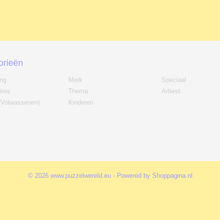
orieën
ing
Merk
Speciaal
ires
Thema
Artiest
(Volwassenen)
Kinderen
© 2026 www.puzzelwereld.eu - Powered by Shoppagina.nl