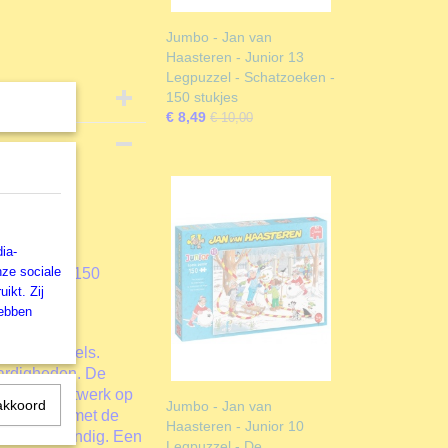
Jumbo - Jan van
Haasteren - Junior 13
Legpuzzel - Schatzoeken -
150 stukjes
€ 8,49
€ 10,00
n
zel
ia-
nze sociale
puzzel met 150
ikt. Zij
hebben
burger puzzels.
aardigheden. De
is een kunstwerk op
akkoord
Jumbo - Jan van
Dankzij de met de
Haasteren - Junior 10
ukjes oneindig. Een
Legpuzzel - De