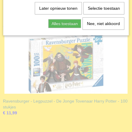
Productcode
D19408
Later opnieuw tonen
Selectie toestaan
EAN code
8412668194083
Alles toestaan
Nee, niet akkoord
Ook interessant
Productcode leverancier
Educa
Ravensburger - Legpuzzel - De Jonge Tovenaar Harry Potter - 100
stukjes
€ 11,99