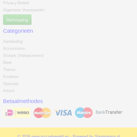
Privacy-Beleid
Algemene Voorwaarden
Herroeping
Categorieën
Aanbieding
Accessoires
Stukjes (Volwassenen)
Merk
Thema
Kinderen
Speciaal
Artiest
Betaalmethodes
© 2026 www.puzzelwereld.eu - Powered by Shoppagina.nl