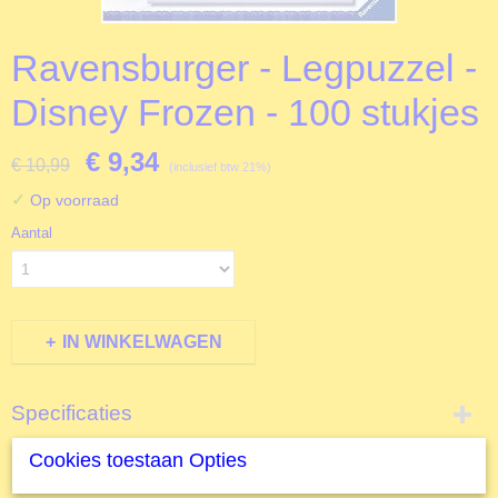
Ravensburger - Legpuzzel -
Disney Frozen - 100 stukjes
€ 9,34
€ 10,99
(inclusief btw 21%)
✓
Op voorraad
Aantal
IN WINKELWAGEN
Specificaties
Productcode
Cookies toestaan Opties
Omschrijving
R105168