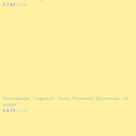
€ 7,64
€ 8,99
Ravensburger - Legpuzzel - Disney Prinsessen: Doornroosje - 60
stukjes
€ 6,79
€ 7,99