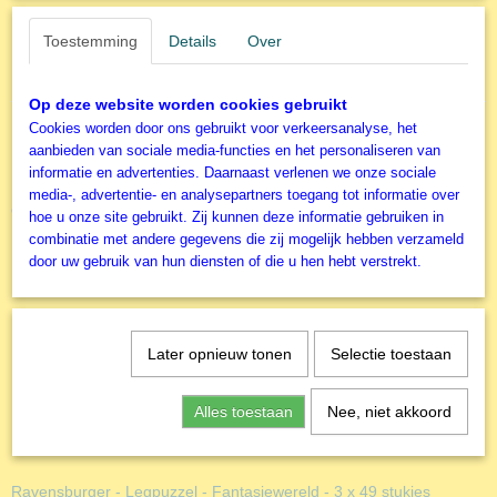
EAN code
100 stukjes - Disney Frozen
4005556105168
Toestemming
Details
Over
Productcode leverancier
Ravensburger Kinderpuzzel
Ravensburger
Op deze website worden cookies gebruikt
Cookies worden door ons gebruikt voor verkeersanalyse, het
aanbieden van sociale media-functies en het personaliseren van
informatie en advertenties. Daarnaast verlenen we onze sociale
media-, advertentie- en analysepartners toegang tot informatie over
Ook interessant
hoe u onze site gebruikt. Zij kunnen deze informatie gebruiken in
combinatie met andere gegevens die zij mogelijk hebben verzameld
door uw gebruik van hun diensten of die u hen hebt verstrekt.
Later opnieuw tonen
Selectie toestaan
Alles toestaan
Nee, niet akkoord
Ravensburger - Legpuzzel - Fantasiewereld - 3 x 49 stukjes