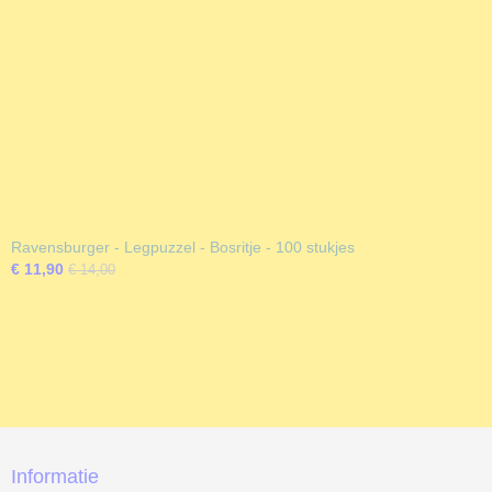
Ravensburger - Legpuzzel - Bosritje - 100 stukjes
€ 11,90
€ 14,00
Informatie