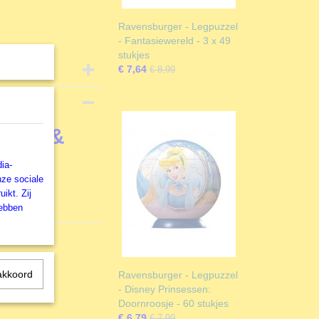
Ravensburger - Legpuzzel
- Fantasiewereld - 3 x 49
stukjes
€ 7,64
€ 8,99
igger &
ia-
nze sociale
ikt. Zij
s
hebben
akkoord
Ravensburger - Legpuzzel
- Disney Prinsessen:
Doornroosje - 60 stukjes
€ 6,79
€ 7,99