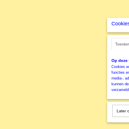
Cookies
Toeste
Op deze 
Cookies wo
functies e
media-, ad
kunnen dez
verzameld 
Later 