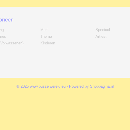
orieën
ing
Merk
Speciaal
ires
Thema
Artiest
(Volwassenen)
Kinderen
© 2026 www.puzzelwereld.eu - Powered by Shoppagina.nl