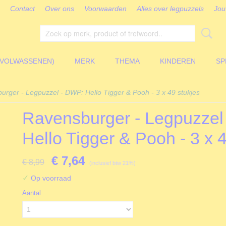
Contact
Over ons
Voorwaarden
Alles over legpuzzels
Jou
(VOLWASSENEN)
MERK
THEMA
KINDEREN
SP
urger - Legpuzzel - DWP: Hello Tigger & Pooh - 3 x 49 stukjes
Ravensburger - Legpuzzel
Hello Tigger & Pooh - 3 x 
€ 7,64
€ 8,99
(inclusief btw 21%)
✓
Op voorraad
Aantal