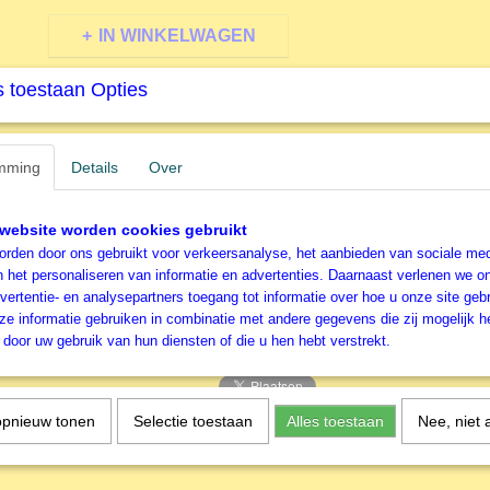
IN WINKELWAGEN
 toestaan Opties
Specificaties
Productcode
R092321
Omschrijving
mming
EAN code
Details
Over
4005556092321
Productcode leverancier
Ravensburger
3x49 stukjes - DWP: Hello T
website worden cookies gebruikt
Pooh
rden door ons gebruikt voor verkeersanalyse, het aanbieden van sociale med
n het personaliseren van informatie en advertenties. Daarnaast verlenen we o
vertentie- en analysepartners toegang tot informatie over hoe u onze site gebru
Ravensburger Kinderpuzzel
e informatie gebruiken in combinatie met andere gegevens die zij mogelijk 
door uw gebruik van hun diensten of die u hen hebt verstrekt.
opnieuw tonen
Selectie toestaan
Alles toestaan
Nee, niet 