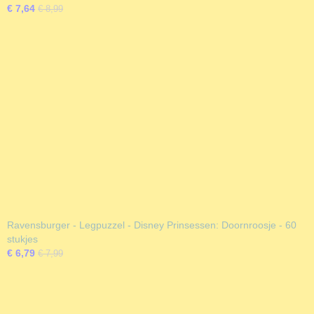
€ 7,64
€ 8,99
Ravensburger - Legpuzzel - Disney Prinsessen: Doornroosje - 60
stukjes
€ 6,79
€ 7,99