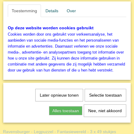
Productcode
Omschrijving
Toestemming
Details
Over
R126217
200 stukjes
EAN code
4005556126217
Op deze website worden cookies gebruikt
Productcode leverancier
Cookies worden door ons gebruikt voor verkeersanalyse, het
Ravensburger
aanbieden van sociale media-functies en het personaliseren van
informatie en advertenties. Daarnaast verlenen we onze sociale
media-, advertentie- en analysepartners toegang tot informatie over
Ook interessant
hoe u onze site gebruikt. Zij kunnen deze informatie gebruiken in
combinatie met andere gegevens die zij mogelijk hebben verzameld
door uw gebruik van hun diensten of die u hen hebt verstrekt.
Later opnieuw tonen
Selectie toestaan
Alles toestaan
Nee, niet akkoord
Ravensburger - Legpuzzel - Fantasiewereld - 3 x 49 stukjes