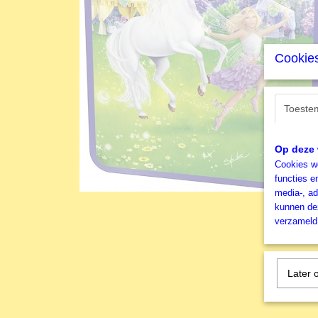
Cookies
Toeste
Op deze 
Cookies wo
functies e
media-, ad
kunnen dez
verzameld 
Later 