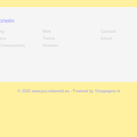
orieën
ing
Merk
Speciaal
ires
Thema
Artiest
(Volwassenen)
Kinderen
© 2026 www.puzzelwereld.eu - Powered by Shoppagina.nl