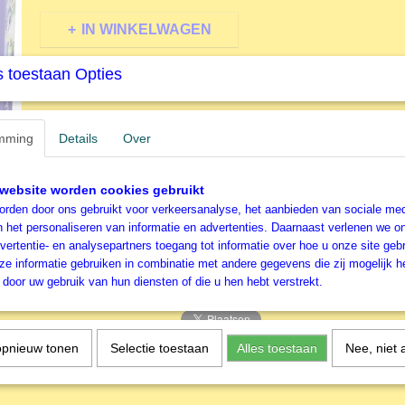
IN WINKELWAGEN
 toestaan Opties
Specificaties
Productcode
S55891
Omschrijving
mming
EAN code
Details
Over
4001504558918
Productcode leverancier
Schmidt
60 stukjes - Maansprookjes
website worden cookies gebruikt
rden door ons gebruikt voor verkeersanalyse, het aanbieden van sociale med
Schmidt Kinderlegpuzzel uit de Bel
n het personaliseren van informatie en advertenties. Daarnaast verlenen we o
vertentie- en analysepartners toegang tot informatie over hoe u onze site gebru
in blik verpakking
e informatie gebruiken in combinatie met andere gegevens die zij mogelijk 
door uw gebruik van hun diensten of die u hen hebt verstrekt.
opnieuw tonen
Selectie toestaan
Alles toestaan
Nee, niet 