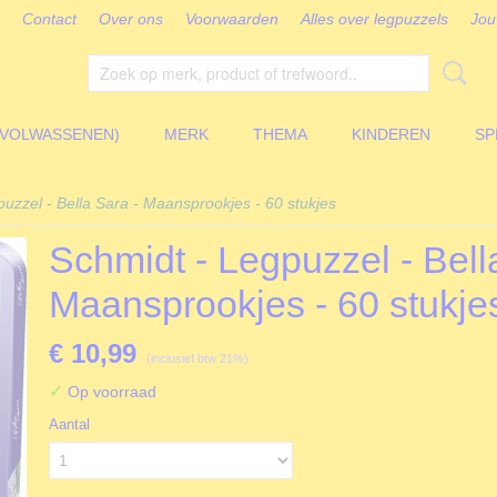
Contact
Over ons
Voorwaarden
Alles over legpuzzels
Jou
(VOLWASSENEN)
MERK
THEMA
KINDEREN
SP
uzzel - Bella Sara - Maansprookjes - 60 stukjes
Schmidt - Legpuzzel - Bell
Maansprookjes - 60 stukje
€ 10,99
(inclusief btw 21%)
✓
Op voorraad
Aantal