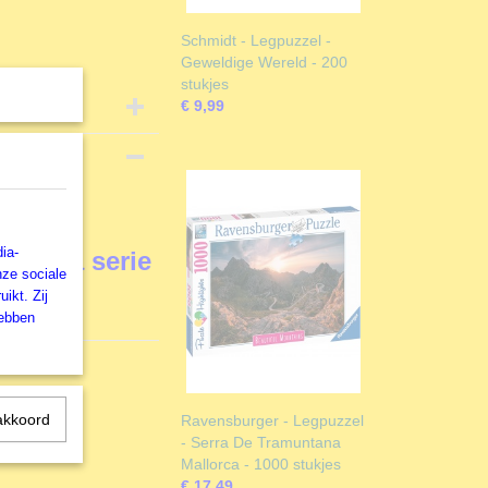
Schmidt - Legpuzzel -
Geweldige Wereld - 200
stukjes
€ 9,99
ia-
la Sara serie
nze sociale
ikt. Zij
hebben
akkoord
Ravensburger - Legpuzzel
- Serra De Tramuntana
Mallorca - 1000 stukjes
€ 17,49