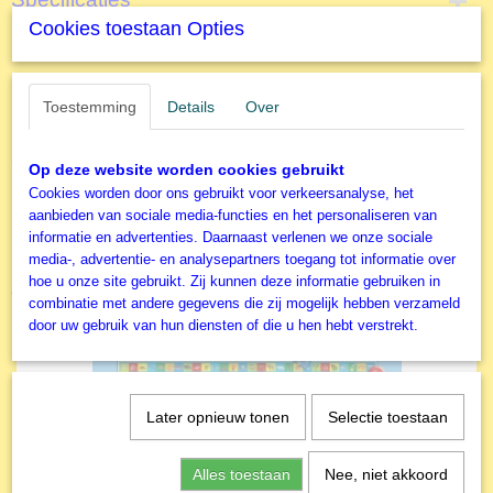
Cookies toestaan Opties
Productcode
Omschrijving
S56011
EAN code
100 stukjes - Akrobatiek
Toestemming
Details
Over
4001504560119
Productcode leverancier
Schmidt Kinderlegpuzzel
Schmidt
Op deze website worden cookies gebruikt
Cookies worden door ons gebruikt voor verkeersanalyse, het
aanbieden van sociale media-functies en het personaliseren van
informatie en advertenties. Daarnaast verlenen we onze sociale
media-, advertentie- en analysepartners toegang tot informatie over
hoe u onze site gebruikt. Zij kunnen deze informatie gebruiken in
Ook interessant
combinatie met andere gegevens die zij mogelijk hebben verzameld
door uw gebruik van hun diensten of die u hen hebt verstrekt.
Later opnieuw tonen
Selectie toestaan
Alles toestaan
Nee, niet akkoord