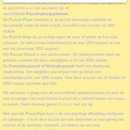
Een puzzel is meestal niet in één dag af. Voor het veilig wegleggen van
de puzzel als u er niet aan werkt zijn er
verschillende
Puzzelopbergsystemen
.
Puzzel-Plaat
De
waardoor je de puzzel eenvoudig verplaatst en
bijvoorbeeld onder de bank schuift. Geschikt voor puzzels tot 1000
stukjes.
Puzzel-Map
De
die je rechtop tegen de muur of achter de kast kan
schuiven. Je hebt ze met klittenband (tot en met 1500 stukjes) of met
een rits (maximaal 1000 stukjes).
Puzzel-Kleed
Het
is een oprolsysteem. Dit opbergsysteem heeft als
grootste voordeel dat deze verkrijgbaar is tot wel 6000 stukjes.
De
Panorama-puzzel of Verticale-puzzel
heeft een afwijkende
maatvoering. Een dergelijke puzzel past niet op kleed voor
standaardpuzzels van 1000 stukjes. Voor deze puzzels zijn de kleden tot
3000 stukjes uitermate geschikt.
Wij adviseren u graag over de verschillende opbergsystemen en door de
vele ervaringen van onze klanten kunnen wij u wellicht helpen een keuze
Contact
te maken. Neem hierover gerust
met ons op.
Puzzellijm
Met speciale
kunt u die ene prachtige afbeelding vastlijmen
en ophangen. U kunt deze puzzel dan ook afwisselen al naar gelang het
seizoen of de feestdag voorbeeld. Zo hebben we een hele