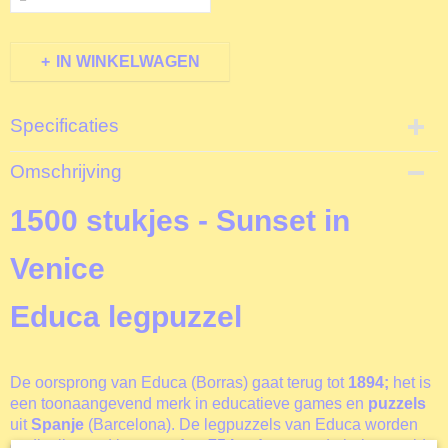
IN WINKELWAGEN
Specificaties
Productcode
Omschrijving
D17124
EAN code
1500 stukjes - Sunset in
8412668171244
Productcode leverancier
Venice
Educa
Formaat gelegde puzzel
Educa legpuzzel
85x60 cm
De oorsprong van Educa (Borras) gaat terug tot
1894;
het
is
een toonaangevend merk in educatieve games en
puzzels
uit
Spanje
(Barcelona). De legpuzzels van Educa worden
gedistribueerd in
meer dan 75 landen
over de hele wereld,