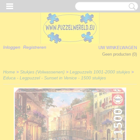
Inloggen
Registreren
UW WINKELWAGEN
Geen producten
(0)
Home
>
Stukjes (Volwassenen)
>
Legpuzzels 1001-2000 stukjes
>
Educa - Legpuzzel - Sunset in Venice - 1500 stukjes