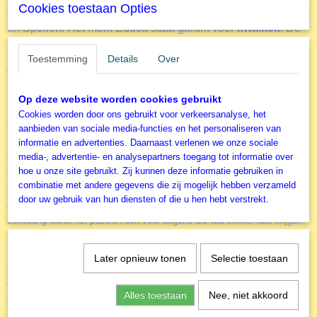
Cookies toestaan Opties
en is daarmee een
marktleider
in de categorieën Puzzels
en Spellen. Het merk Educa staat garant voor
kwaliteit
. De
Educa catalogus biedt een enorm
rijk assortiment
legpuzzels
voor
alle leeftijden
. Zoals ook deze legpuzzel
Toestemming
Details
Over
van Educa van 1500 stukjes
Sunset in Venice
.
Op deze website worden cookies gebruikt
Cookies worden door ons gebruikt voor verkeersanalyse, het
Accessoires
aanbieden van sociale media-functies en het personaliseren van
Door het gebruik van de diverse accessoires kun je het puzzelen nog
informatie en advertenties. Daarnaast verlenen we onze sociale
leuker maken. Of je nu alleen of samen aan een puzzel werkt. Of je
media-, advertentie- en analysepartners toegang tot informatie over
puzzels vaker wil maken of juist aan de muur wil hangen.
hoe u onze site gebruikt. Zij kunnen deze informatie gebruiken in
combinatie met andere gegevens die zij mogelijk hebben verzameld
Puzzel-ezel
NIEUW
de
. Dit geweldige hulpmiddel voor het zeer
door uw gebruik van hun diensten of die u hen hebt verstrekt.
comfortabel in elkaar leggen van een legpuzzel. Door een rechtere
zithoudng wordt het puzelen ook voor degene die wat sneller last krijgen
van nek, schouders of rug een stuk prettiger
puzzel-sorteerbakje
Een basis accessoire is het
(er zitten 6 bakjes in
Later opnieuw tonen
Selectie toestaan
een verpakking). Alle stukjes netjes gesorteerd zodat je deze niet in een
volle doos hoeft te zoeken en de deksel met de afbeelding als voorbeeld
Alles toestaan
Nee, niet akkoord
kunt blijven gebruiken.