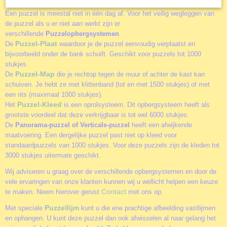
Een puzzel is meestal niet in één dag af. Voor het veilig wegleggen van
de puzzel als u er niet aan werkt zijn er
verschillende
Puzzelopbergsystemen
.
Puzzel-Plaat
De
waardoor je de puzzel eenvoudig verplaatst en
bijvoorbeeld onder de bank schuift. Geschikt voor puzzels tot 1000
stukjes.
Puzzel-Map
De
die je rechtop tegen de muur of achter de kast kan
schuiven. Je hebt ze met klittenband (tot en met 1500 stukjes) of met
een rits (maximaal 1000 stukjes).
Puzzel-Kleed
Het
is een oprolsysteem. Dit opbergsysteem heeft als
grootste voordeel dat deze verkrijgbaar is tot wel 6000 stukjes.
De
Panorama-puzzel of Verticale-puzzel
heeft een afwijkende
maatvoering. Een dergelijke puzzel past niet op kleed voor
standaardpuzzels van 1000 stukjes. Voor deze puzzels zijn de kleden tot
3000 stukjes uitermate geschikt.
Wij adviseren u graag over de verschillende opbergsystemen en door de
vele ervaringen van onze klanten kunnen wij u wellicht helpen een keuze
Contact
te maken. Neem hierover gerust
met ons op.
Puzzellijm
Met speciale
kunt u die ene prachtige afbeelding vastlijmen
en ophangen. U kunt deze puzzel dan ook afwisselen al naar gelang het