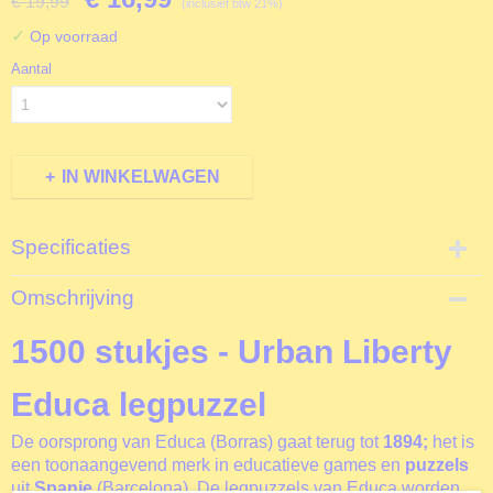
€ 19,99
(inclusief btw 21%)
✓
Op voorraad
Aantal
IN WINKELWAGEN
Specificaties
Productcode
Omschrijving
D17120
EAN code
1500 stukjes - Urban Liberty
8412668171206
Productcode leverancier
Educa legpuzzel
Educa
Formaat gelegde puzzel
De oorsprong van Educa (Borras) gaat terug tot
1894;
het
is
85x60 cm
een toonaangevend merk in educatieve games en
puzzels
uit
Spanje
(Barcelona). De legpuzzels van Educa worden