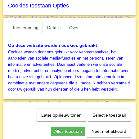
gedistribueerd in
Cookies toestaan Opties
meer dan 75 landen
over de hele wereld,
en is daarmee een
marktleider
in de categorieën Puzzels
en Spellen. Het merk Educa staat garant voor
kwaliteit
. De
Educa catalogus biedt een enorm
rijk assortiment
Toestemming
Details
Over
legpuzzels
voor
alle leeftijden
. Zoals ook deze legpuzzel
van Educa van 1.500 stukjes
Urban Liberty
.
Op deze website worden cookies gebruikt
Cookies worden door ons gebruikt voor verkeersanalyse, het
Accessoires
aanbieden van sociale media-functies en het personaliseren van
informatie en advertenties. Daarnaast verlenen we onze sociale
Door het gebruik van de diverse accessoires kun je het puzzelen nog
media-, advertentie- en analysepartners toegang tot informatie over
leuker maken. Of je nu alleen of samen aan een puzzel werkt. Of je
hoe u onze site gebruikt. Zij kunnen deze informatie gebruiken in
puzzels vaker wil maken of juist aan de muur wil hangen.
combinatie met andere gegevens die zij mogelijk hebben verzameld
door uw gebruik van hun diensten of die u hen hebt verstrekt.
Puzzel-ezel
NIEUW
de
. Dit geweldige hulpmiddel voor het zeer
comfortabel in elkaar leggen van een legpuzzel. Door een rechtere
zithoudng wordt het puzelen ook voor degene die wat sneller last krijgen
van nek, schouders of rug een stuk prettiger
Later opnieuw tonen
Selectie toestaan
puzzel-sorteerbakje
Een basis accessoire is het
(er zitten 6 bakjes in
een verpakking). Alle stukjes netjes gesorteerd zodat je deze niet in een
volle doos hoeft te zoeken en de deksel met de afbeelding als voorbeeld
Alles toestaan
Nee, niet akkoord
kunt blijven gebruiken.