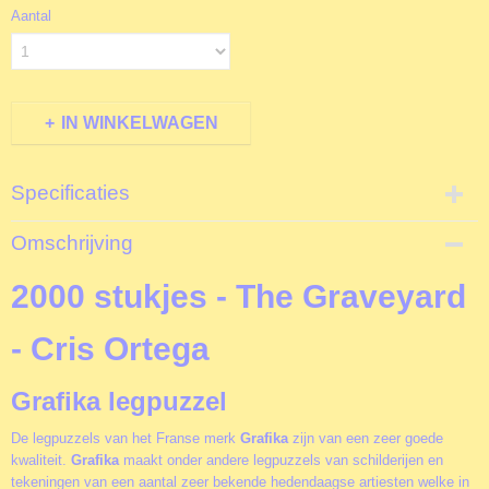
Aantal
IN WINKELWAGEN
Specificaties
Productcode
Omschrijving
F30361
EAN code
2000 stukjes - The Graveyard
3663384303616
Productcode leverancier
- Cris Ortega
Grafika
Formaat gelegde puzzel
Grafika legpuzzel
96x68 cm
De legpuzzels van het Franse merk
Grafika
zijn van een zeer goede
kwaliteit.
Grafika
maakt onder andere legpuzzels van schilderijen en
tekeningen van een aantal zeer bekende hedendaagse artiesten welke in