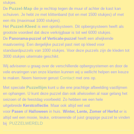
stukjes.
Puzzel-Map
De
die je rechtop tegen de muur of achter de kast kan
schuiven. Je hebt ze met klittenband (tot en met 1500 stukjes) of met
een rits (maximaal 1000 stukjes).
Puzzel-Kleed
Het
is een oprolsysteem. Dit opbergsysteem heeft als
grootste voordeel dat deze verkrijgbaar is tot wel 6000 stukjes.
De
Panorama-puzzel of Verticale-puzzel
heeft een afwijkende
maatvoering. Een dergelijke puzzel past niet op kleed voor
standaardpuzzels van 1000 stukjes. Voor deze puzzels zijn de kleden tot
3000 stukjes uitermate geschikt.
Wij adviseren u graag over de verschillende opbergsystemen en door de
vele ervaringen van onze klanten kunnen wij u wellicht helpen een keuze
Contact
te maken. Neem hierover gerust
met ons op.
Puzzellijm
Met speciale
kunt u die ene prachtige afbeelding vastlijmen
en ophangen. U kunt deze puzzel dan ook afwisselen al naar gelang het
seizoen of de feestdag voorbeeld. Zo hebben we een hele
uitgebreide
Kerstcollectie
. Maar ook altijd wel wat
voor
Pasen
of
Halloween
in huis.
Winter, Lente, Zomer of Herfst
er is
altijd wel een mooie, leuke, ontroerende of juist grappige puzzel te vinden
PUZZELWERELD
bij