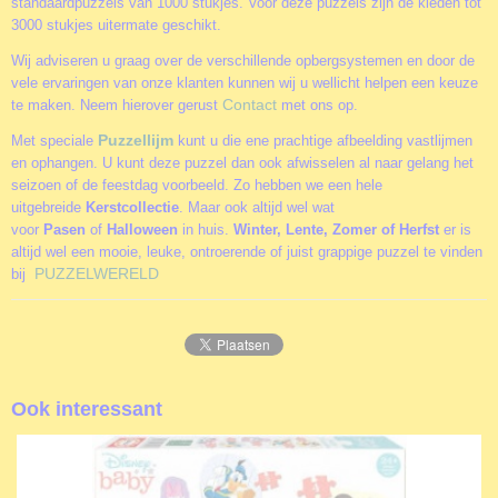
standaardpuzzels van 1000 stukjes. Voor deze puzzels zijn de kleden tot
3000 stukjes uitermate geschikt.
Wij adviseren u graag over de verschillende opbergsystemen en door de
vele ervaringen van onze klanten kunnen wij u wellicht helpen een keuze
Contact
te maken. Neem hierover gerust
met ons op.
Puzzellijm
Met speciale
kunt u die ene prachtige afbeelding vastlijmen
en ophangen. U kunt deze puzzel dan ook afwisselen al naar gelang het
seizoen of de feestdag voorbeeld. Zo hebben we een hele
uitgebreide
Kerstcollectie
. Maar ook altijd wel wat
voor
Pasen
of
Halloween
in huis.
Winter, Lente, Zomer of Herfst
er is
altijd wel een mooie, leuke, ontroerende of juist grappige puzzel te vinden
PUZZELWERELD
bij
Ook interessant