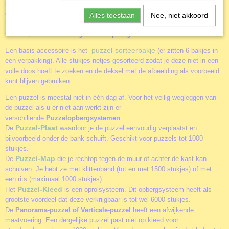
Puzzel-ezel
NIEUW
de
. Dit geweldige hulpmiddel voor het zeer
comfortabel in elkaar leggen van een legpuzzel. Door een rechtere
Alles toestaan
Nee, niet akkoord
zithoudng wordt het puzelen ook voor degene die wat sneller last krijgen
van nek, schouders of rug een stuk prettiger.
puzzel-sorteerbakje
Een basis accessoire is het
(er zitten 6 bakjes in
een verpakking). Alle stukjes netjes gesorteerd zodat je deze niet in een
volle doos hoeft te zoeken en de deksel met de afbeelding als voorbeeld
kunt blijven gebruiken.
Een puzzel is meestal niet in één dag af. Voor het veilig wegleggen van
de puzzel als u er niet aan werkt zijn er
verschillende
Puzzelopbergsystemen
.
Puzzel-Plaat
De
waardoor je de puzzel eenvoudig verplaatst en
bijvoorbeeld onder de bank schuift. Geschikt voor puzzels tot 1000
stukjes.
Puzzel-Map
De
die je rechtop tegen de muur of achter de kast kan
schuiven. Je hebt ze met klittenband (tot en met 1500 stukjes) of met
een rits (maximaal 1000 stukjes).
Puzzel-Kleed
Het
is een oprolsysteem. Dit opbergsysteem heeft als
grootste voordeel dat deze verkrijgbaar is tot wel 6000 stukjes.
De
Panorama-puzzel of Verticale-puzzel
heeft een afwijkende
maatvoering. Een dergelijke puzzel past niet op kleed voor