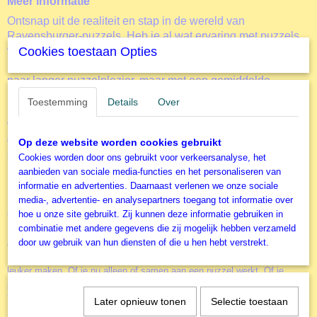
Meer informatie
Ontsnap uit de realiteit en stap in de wereld van
Ravensburger-puzzels. Heb je al wat ervaring met puzzels
van 1000 stukjes? Dan wordt het tijd voor een nieuwe
Cookies toestaan Opties
uitdaging: onze puzzel van 1500 stukjes! Als je op zoek bent
naar langer puzzelplezier, maar met een gemiddelde
moeilijkheidsgraad, dan is dit de juiste puzzel voor jou.
Toestemming
Details
Over
Dankzij de met de hand gemaakte stansmessen is de
vormvariatie van de stukjes oneindig. Jong en oud zullen
genieten van dezeWinter in New York puzzel met 1500
Op deze website worden cookies gebruikt
stukjes.
Cookies worden door ons gebruikt voor verkeersanalyse, het
aanbieden van sociale media-functies en het personaliseren van
Ravensburger is dan ook marktleider in veelzijdigheid en
informatie en advertenties. Daarnaast verlenen we onze sociale
kwaliteit en heeft voor alle puzzelfans de juiste uitdagingen
media-, advertentie- en analysepartners toegang tot informatie over
en afbeeldingen.
hoe u onze site gebruikt. Zij kunnen deze informatie gebruiken in
combinatie met andere gegevens die zij mogelijk hebben verzameld
Accessoires
door uw gebruik van hun diensten of die u hen hebt verstrekt.
Door het gebruik van de diverse accessoires kun je het puzzelen nog
leuker maken. Of je nu alleen of samen aan een puzzel werkt. Of je
puzzels vaker wil maken of juist aan de muur wil hangen. Winter in New
York
Later opnieuw tonen
Selectie toestaan