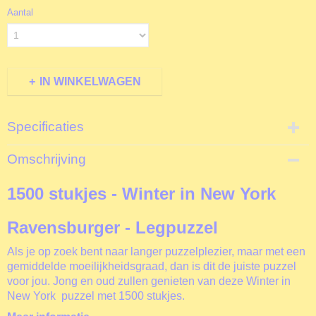
Aantal
IN WINKELWAGEN
Specificaties
Productcode
Omschrijving
R171088
EAN code
1500 stukjes - Winter in New York
4005556171088
Productcode leverancier
Ravensburger - Legpuzzel
Ravensburger
Formaat gelegde puzzel
Als je op zoek bent naar langer puzzelplezier, maar met een
80x60 cm
gemiddelde moeilijkheidsgraad, dan is dit de juiste puzzel
voor jou. Jong en oud zullen genieten van deze Winter in
New York puzzel met 1500 stukjes.