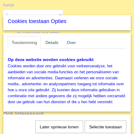
Aantal
Cookies toestaan Opties
IN WINKELWAGEN
Toestemming
Details
Over
Specificaties
Op deze website worden cookies gebruikt
Productcode
Cookies worden door ons gebruikt voor verkeersanalyse, het
Omschrijving
FQ00641
aanbieden van sociale media-functies en het personaliseren van
1500 stukjes
EAN code
informatie en advertenties. Daarnaast verlenen we onze sociale
3663384006418
media-, advertentie- en analysepartners toegang tot informatie over
hoe u onze site gebruikt. Zij kunnen deze informatie gebruiken in
Productcode leverancier
combinatie met andere gegevens die zij mogelijk hebben verzameld
Grafika
door uw gebruik van hun diensten of die u hen hebt verstrekt.
Ook interessant
Later opnieuw tonen
Selectie toestaan