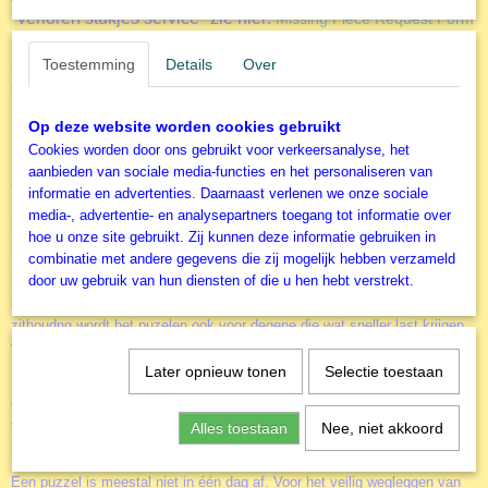
"verloren stukjes service" zie hier:
Missing Piece Request Form
Als je een puzzelstukje van deze legpuzzel
| Anatolian Puzzle.
Solar System kwijt bent dan kunt je dit zelf bij Anatolian
Toestemming
Details
Over
opvragen.
Het Zonnestelsel is eem mooie kleurijke legppuzzel. Veel
Op deze website worden cookies gebruikt
plezier! Solar System
.
Cookies worden door ons gebruikt voor verkeersanalyse, het
aanbieden van sociale media-functies en het personaliseren van
Accessoires
informatie en advertenties. Daarnaast verlenen we onze sociale
Door het gebruik van de diverse accessoires kun je het puzzelen nog
media-, advertentie- en analysepartners toegang tot informatie over
leuker maken. Of je nu alleen of samen aan een puzzel werkt. Of je
hoe u onze site gebruikt. Zij kunnen deze informatie gebruiken in
puzzels vaker wil maken of juist aan de muur wil hangen.
combinatie met andere gegevens die zij mogelijk hebben verzameld
door uw gebruik van hun diensten of die u hen hebt verstrekt.
Puzzel-ezel
NIEUW
de
. Dit geweldige hulpmiddel voor het zeer
comfortabel in elkaar leggen van een legpuzzel. Door een rechtere
zithoudng wordt het puzelen ook voor degene die wat sneller last krijgen
van nek, schouders of rug een stuk prettiger.
Later opnieuw tonen
Selectie toestaan
puzzel-sorteerbakje
Een basis accessoire is het
(er zitten 6 bakjes in
een verpakking). Alle stukjes netjes gesorteerd zodat je deze niet in een
volle doos hoeft te zoeken en de deksel met de afbeelding als voorbeeld
Alles toestaan
Nee, niet akkoord
kunt blijven gebruiken.
Een puzzel is meestal niet in één dag af. Voor het veilig wegleggen van