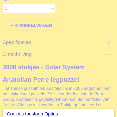
IN WINKELWAGEN
Specificaties
Productcode
Omschrijving
PA3946
EAN code
2000 stukjes - Solar System
8698543139466
Productcode leverancier
Anatolian Perre legpuzzel
Anatolion
Formaat gelegde puzzel
Het Turkse puzzelmerk Anatolian is in 2005 begonnen met
96x66 cm
het maken van puzzels. Ze zijn onderdeel van de Perre
Group. Anatolian is gevestigd in Ankara, de hoofdstad van
Turkije. Alle puzzels worden in Turkije gefabriceerd en
vandaar verspreid over de hele wereld. De legpuzzels van
Cookies toestaan Opties
Anatolian leggen gemakkelijk weg. Anatolian heeft een