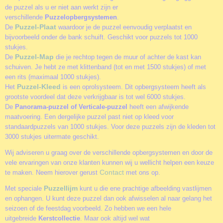
de puzzel als u er niet aan werkt zijn er
verschillende
Puzzelopbergsystemen
.
Puzzel-Plaat
De
waardoor je de puzzel eenvoudig verplaatst en
bijvoorbeeld onder de bank schuift. Geschikt voor puzzels tot 1000
stukjes.
Puzzel-Map
De
die je rechtop tegen de muur of achter de kast kan
schuiven. Je hebt ze met klittenband (tot en met 1500 stukjes) of met
een rits (maximaal 1000 stukjes).
Puzzel-Kleed
Het
is een oprolsysteem. Dit opbergsysteem heeft als
grootste voordeel dat deze verkrijgbaar is tot wel 6000 stukjes.
De
Panorama-puzzel of Verticale-puzzel
heeft een afwijkende
maatvoering. Een dergelijke puzzel past niet op kleed voor
standaardpuzzels van 1000 stukjes. Voor deze puzzels zijn de kleden tot
3000 stukjes uitermate geschikt.
Wij adviseren u graag over de verschillende opbergsystemen en door de
vele ervaringen van onze klanten kunnen wij u wellicht helpen een keuze
Contact
te maken. Neem hierover gerust
met ons op.
Puzzellijm
Met speciale
kunt u die ene prachtige afbeelding vastlijmen
en ophangen. U kunt deze puzzel dan ook afwisselen al naar gelang het
seizoen of de feestdag voorbeeld. Zo hebben we een hele
uitgebreide
Kerstcollectie
. Maar ook altijd wel wat