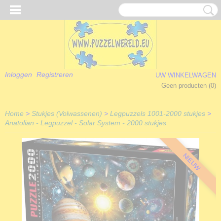
Inloggen
Registreren
UW WINKELWAGEN
Geen producten
(0)
Home
>
Stukjes (Volwassenen)
>
Legpuzzels 1001-2000 stukjes
>
Anatolian - Legpuzzel - Solar System - 2000 stukjes
NIEUW