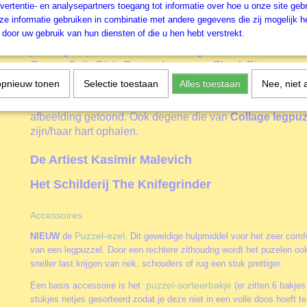
vertentie- en analysepartners toegang tot informatie over hoe u onze site gebru
Kasimir Malevich.
e informatie gebruiken in combinatie met andere gegevens die zij mogelijk 
door uw gebruik van hun diensten of die u hen hebt verstrekt.
Naast de prachtigste kunt van de Oude Meesters heeft Gr
prachtigste puzzels van hedendaagse artiesten zoals Jos
Ortega, Sally Rich, Dennis Lewan en Chuck Pinson.
opnieuw tonen
Selectie toestaan
Alles toestaan
Nee, niet 
Grafika
heeft ook een bijzondere
Travelserie
. In deze s
plekken in de wereld per land of twee landen in een artis
afbeelding getoond. Ook degene die van
Collage legpuz
zijn/haar hart ophalen.
De Artiest Kasimir Malevich
Het Schilderij The Knifegrinder
Accessoires
Puzzel-ezel
NIEUW
de
. Dit geweldige hulpmiddel voor het zeer comfo
van een legpuzzel. Door een rechtere zithoudng wordt het puzelen oo
sneller last krijgen van nek, schouders of rug een stuk prettiger.
puzzel-sorteerbakje
Een basis accessoire is het
(er zitten 6 bakjes
stukjes netjes gesorteerd zodat je deze niet in een volle doos hoeft 