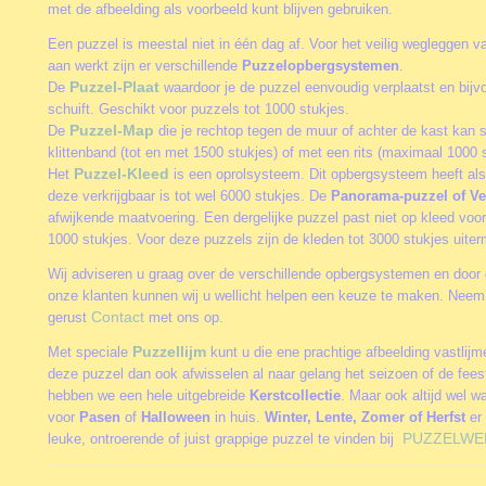
met de afbeelding als voorbeeld kunt blijven gebruiken.
Een puzzel is meestal niet in één dag af. Voor het veilig wegleggen va
aan werkt zijn er verschillende
Puzzelopbergsystemen
.
Puzzel-Plaat
De
waardoor je de puzzel eenvoudig verplaatst en bijv
schuift. Geschikt voor puzzels tot 1000 stukjes.
Puzzel-Map
De
die je rechtop tegen de muur of achter de kast kan 
klittenband (tot en met 1500 stukjes) of met een rits (maximaal 1000 s
Puzzel-Kleed
Het
is een oprolsysteem. Dit opbergsysteem heeft als
deze verkrijgbaar is tot wel 6000 stukjes. De
Panorama-puzzel of Ve
afwijkende maatvoering. Een dergelijke puzzel past niet op kleed vo
1000 stukjes. Voor deze puzzels zijn de kleden tot 3000 stukjes uite
Wij adviseren u graag over de verschillende opbergsystemen en door 
onze klanten kunnen wij u wellicht helpen een keuze te maken. Neem
Contact
gerust
met ons op.
Puzzellijm
Met speciale
kunt u die ene prachtige afbeelding vastlij
deze puzzel dan ook afwisselen al naar gelang het seizoen of de fee
hebben we een hele uitgebreide
Kerstcollectie
. Maar ook altijd wel w
voor
Pasen
of
Halloween
in huis.
Winter, Lente, Zomer of Herfst
er 
PUZZELWE
leuke, ontroerende of juist grappige puzzel te vinden bij