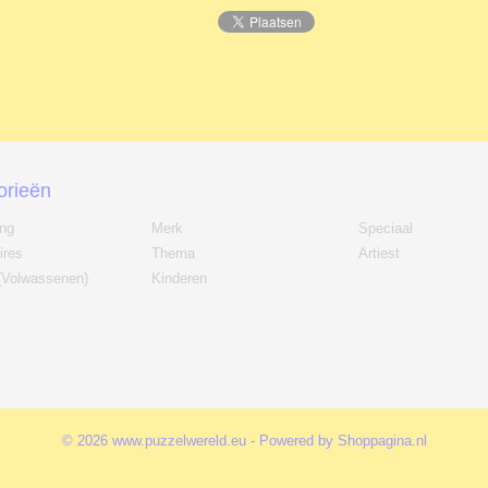
orieën
ing
Merk
Speciaal
ires
Thema
Artiest
(Volwassenen)
Kinderen
© 2026 www.puzzelwereld.eu - Powered by Shoppagina.nl