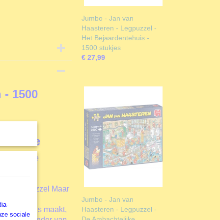
Jumbo - Jan van
Haasteren - Legpuzzel -
Het Bejaardentehuis -
1500 stukjes
€ 27,99
 - 1500
llectie
 zeer goede
an "museum"
heid van
ok deze puzzel Maar
bod. Alle
Jumbo - Jan van
ia-
soort puzzels maakt,
Haasteren - Legpuzzel -
nze sociale
De Ambachtelijke
he Knifegrinder
van