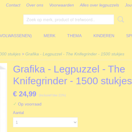
Contact
Over ons
Voorwaarden
Alles over legpuzzels
Jou
(VOLWASSENEN)
MERK
THEMA
KINDEREN
SP
000 stukjes
>
Grafika - Legpuzzel - The Knifegrinder - 1500 stukjes
Grafika - Legpuzzel - The
Knifegrinder - 1500 stukjes
€ 24,99
(inclusief btw 21%)
✓
Op voorraad
Aantal