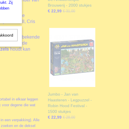
ikt. Zij
Brouwerij - 2000 stukjes
hebben
€ 22,99
€ 31,00
afika ook de
ephine Wall, Cris
akkoord
erie worden bekende
tiek gekleurde
zels
houdt kan
Jumbo - Jan van
rtabel in elkaar leggen
Haasteren - Legpuzzel -
k voor degene die wat
Robin Hood Festival -
1500 stukjes
€ 22,99
€ 28,00
 in een verpakking). Alle
te zoeken en de deksel