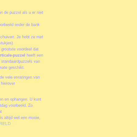
n de puzzel als u er niet
oorbeeld onder de bank
schuiven. Je hebt ze met
tukjes).
 grootste voordeel dat
rticale-puzzel
heeft een
or standaardpuzzels van
rmate geschikt.
de vele ervaringen van
 hierover
men en ophangen. U kunt
stdag voorbeeld. Zo
at
is altijd wel een mooie,
RELD