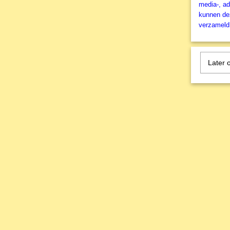
media-, ad
kunnen dez
verzameld 
Later 