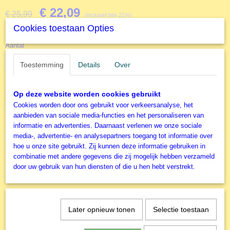
€ 22,09
€ 25,99
(inclusief btw 21%)
Cookies toestaan Opties
✓
Op voorraad
Aantal
Toestemming
Details
Over
Op deze website worden cookies gebruikt
IN WINKELWAGEN
Cookies worden door ons gebruikt voor verkeersanalyse, het
aanbieden van sociale media-functies en het personaliseren van
informatie en advertenties. Daarnaast verlenen we onze sociale
Specificaties
media-, advertentie- en analysepartners toegang tot informatie over
hoe u onze site gebruikt. Zij kunnen deze informatie gebruiken in
Productcode
combinatie met andere gegevens die zij mogelijk hebben verzameld
D19279
door uw gebruik van hun diensten of die u hen hebt verstrekt.
EAN code
8412668192799
Ook interessant
Productcode leverancier
Educa
Later opnieuw tonen
Selectie toestaan