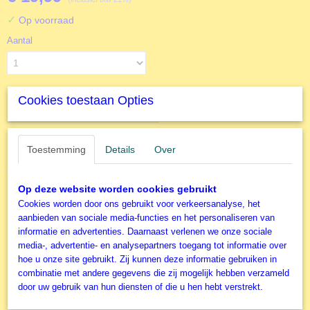
✓
Op voorraad
Aantal
Cookies toestaan Opties
IN WINKELWAGEN
Toestemming
Details
Over
Specificaties
Productcode
Omschrijving
Op deze website worden cookies gebruikt
F30100
Cookies worden door ons gebruikt voor verkeersanalyse, het
EAN code
1500 Stukjes - Collage -
aanbieden van sociale media-functies en het personaliseren van
3663384301001
informatie en advertenties. Daarnaast verlenen we onze sociale
Productcode leverancier
Bloemen
media-, advertentie- en analysepartners toegang tot informatie over
Grafika
hoe u onze site gebruikt. Zij kunnen deze informatie gebruiken in
Formaat gelegde puzzel
combinatie met andere gegevens die zij mogelijk hebben verzameld
Grafika Legpuzzel - Collage
85x60 cm
door uw gebruik van hun diensten of die u hen hebt verstrekt.