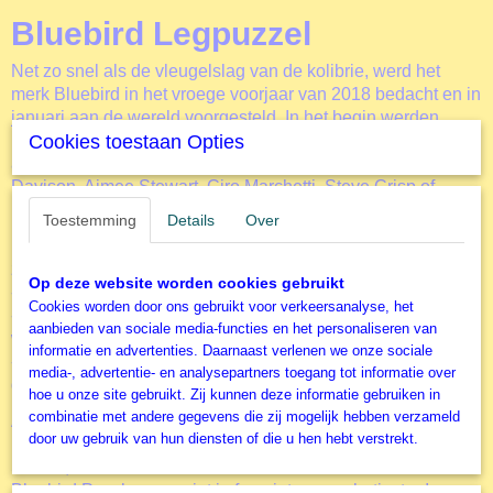
Bluebird Legpuzzel
Net zo snel als de vleugelslag van de kolibrie, werd het
merk Bluebird in het vroege voorjaar van 2018 bedacht en in
januari aan de wereld voorgesteld. In het begin werden
meer dan 200 puzzels gepubliceerd, waaronder veel met
Cookies toestaan Opties
afbeeldingen gemaakt door geliefde artiesten zoals Dominic
Davison, Aimee Stewart, Ciro Marchetti, Steve Crisp of
David Galchutt, Jenny Newland en Nicky Boehme.
Toestemming
Details
Over
De drie drijvende doelen achter de oprichting van het merk
zijn:
Op deze website worden cookies gebruikt
-
Productiekwaliteit:
stukdikte, druktechnologie, gesneden.
Cookies worden door ons gebruikt voor verkeersanalyse, het
-
Beeldkwaliteit:
we werken samen met enkele van 's
aanbieden van sociale media-functies en het personaliseren van
werelds grootste licentiebureaus.
informatie en advertenties. Daarnaast verlenen we onze sociale
-
Betaalbare prijzen:
om zoveel mogelijk mensen te laten
media-, advertentie- en analysepartners toegang tot informatie over
genieten van puzzels.
hoe u onze site gebruikt. Zij kunnen deze informatie gebruiken in
combinatie met andere gegevens die zij mogelijk hebben verzameld
Als je van Ciro Marchetti, Chuck Pinson, Nicky Boehme,
door uw gebruik van hun diensten of die u hen hebt verstrekt.
David Galchutt, Dean Russo, Dominic Davison, Anne
Stokes, Nene Thomas of Aimee Stewart houdt...
Bluebird Puzzles verenigt je favoriete puzzelartiesten!