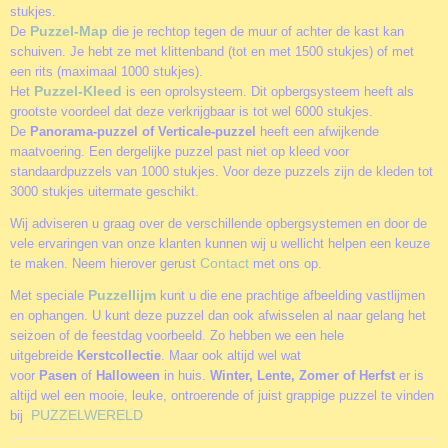
stukjes.
Puzzel-Map
De
die je rechtop tegen de muur of achter de kast kan
schuiven. Je hebt ze met klittenband (tot en met 1500 stukjes) of met
een rits (maximaal 1000 stukjes).
Puzzel-Kleed
Het
is een oprolsysteem. Dit opbergsysteem heeft als
grootste voordeel dat deze verkrijgbaar is tot wel 6000 stukjes.
De
Panorama-puzzel of Verticale-puzzel
heeft een afwijkende
maatvoering. Een dergelijke puzzel past niet op kleed voor
standaardpuzzels van 1000 stukjes. Voor deze puzzels zijn de kleden tot
3000 stukjes uitermate geschikt.
Wij adviseren u graag over de verschillende opbergsystemen en door de
vele ervaringen van onze klanten kunnen wij u wellicht helpen een keuze
Contact
te maken. Neem hierover gerust
met ons op.
Puzzellijm
Met speciale
kunt u die ene prachtige afbeelding vastlijmen
en ophangen. U kunt deze puzzel dan ook afwisselen al naar gelang het
seizoen of de feestdag voorbeeld. Zo hebben we een hele
uitgebreide
Kerstcollectie
. Maar ook altijd wel wat
voor
Pasen
of
Halloween
in huis.
Winter, Lente, Zomer of Herfst
er is
altijd wel een mooie, leuke, ontroerende of juist grappige puzzel te vinden
PUZZELWERELD
bij