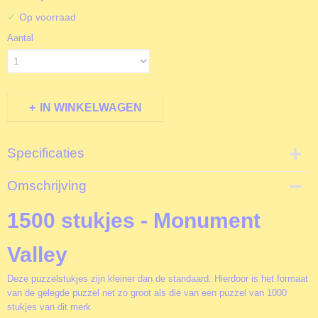
✓
Op voorraad
Aantal
IN WINKELWAGEN
Specificaties
Productcode
Omschrijving
B70266
EAN code
1500 stukjes - Monument
3663384702662
Productcode leverancier
Valley
Bluebird
Formaat gelegde puzzel
Deze puzzelstukjes zijn kleiner dan de standaard. Hierdoor is het formaat
68x48 cm
van de gelegde puzzel net zo groot als die van een puzzel van 1000
stukjes van dit merk