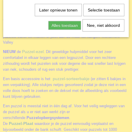
Een mooie legpuzzel deze Monument Valley
Later opnieuw tonen
Selectie toestaan
Accessoires
Door het gebruik van de diverse accessoires kun je het puzzelen nog
Alles toestaan
Nee, niet akkoord
leuker maken. Of je nu alleen of samen aan een puzzel werkt. Of je
puzzels vaker wil maken of juist aan de muur wil hangen. Monument
Valley
Puzzel-ezel
NIEUW
de
. Dit geweldige hulpmiddel voor het zeer
comfortabel in elkaar leggen van een legpuzzel. Door een rechtere
zithoudng wordt het puzelen ook voor degene die wat sneller last krijgen
van nek, schouders of rug een stuk prettiger.
puzzel-sorteerbakje
Een basis accessoire is het
(er zitten 6 bakjes in
een verpakking). Alle stukjes netjes gesorteerd zodat je deze niet in een
volle doos hoeft te zoeken en de deksel met de afbeelding als voorbeeld
kunt blijven gebruiken.
Een puzzel is meestal niet in één dag af. Voor het veilig wegleggen van
de puzzel als u er niet aan werkt zijn er
verschillende
Puzzelopbergsystemen
.
Puzzel-Plaat
De
waardoor je de puzzel eenvoudig verplaatst en
bijvoorbeeld onder de bank schuift. Geschikt voor puzzels tot 1000