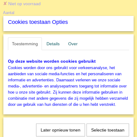
✘
Niet op voorraad
Aantal
Cookies toestaan Opties
IN WINKELWAGEN
Toestemming
Details
Over
Op deze website worden cookies gebruikt
Specificaties
Cookies worden door ons gebruikt voor verkeersanalyse, het
Productcode
aanbieden van sociale media-functies en het personaliseren van
Omschrijving
R167180
informatie en advertenties. Daarnaast verlenen we onze sociale
media-, advertentie- en analysepartners toegang tot informatie over
3000 stukjes
EAN code
hoe u onze site gebruikt. Zij kunnen deze informatie gebruiken in
4005556167180
combinatie met andere gegevens die zij mogelijk hebben verzameld
Productcode leverancier
door uw gebruik van hun diensten of die u hen hebt verstrekt.
Ravensburger
Formaat gelegde puzzel
121x80 cm
Ook interessant
Later opnieuw tonen
Selectie toestaan