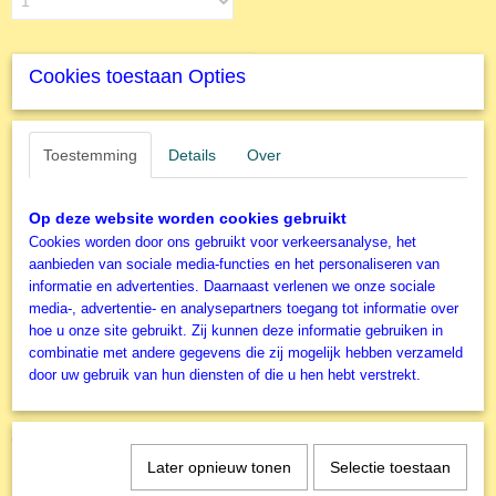
IN WINKELWAGEN
Cookies toestaan Opties
Specificaties
Toestemming
Details
Over
Productcode
Omschrijving
D19567
Op deze website worden cookies gebruikt
EAN code
3000 stukjes - Planisfeer
Cookies worden door ons gebruikt voor verkeersanalyse, het
8412668195677
aanbieden van sociale media-functies en het personaliseren van
Productcode leverancier
informatie en advertenties. Daarnaast verlenen we onze sociale
Educa Legpuzzel
Educa
media-, advertentie- en analysepartners toegang tot informatie over
hoe u onze site gebruikt. Zij kunnen deze informatie gebruiken in
Formaat gelegde puzzel
combinatie met andere gegevens die zij mogelijk hebben verzameld
120x85 cm
door uw gebruik van hun diensten of die u hen hebt verstrekt.
Ook interessant
Later opnieuw tonen
Selectie toestaan