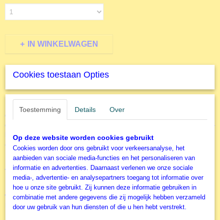
IN WINKELWAGEN
Cookies toestaan Opties
Specificaties
Productcode
Omschrijving
J00313
Toestemming
Details
Over
de Fata Morgana, geïnspireerd door de verboden stad met meer
EAN code
geheimen dan je favoriete detective serie. Van sultans omringd door bling-
8710126018453
bling tot kelders en onderzeeërs - deze puzzel heeft het allemaal. Neem
Productcode leverancier
Op deze website worden cookies gebruikt
een virtuele reis door het Verre Oosten, gewoon vanuit je woonkamer!
Jumbo
Cookies worden door ons gebruikt voor verkeersanalyse, het
aanbieden van sociale media-functies en het personaliseren van
En raad eens wie ook fan is van deze mysterieuze reis? Juist ja, de Jan
informatie en advertenties. Daarnaast verlenen we onze sociale
van Haasteren familie!
media-, advertentie- en analysepartners toegang tot informatie over
Deze 5000-stukjes uitdaging is perfect om je hersenen even flink aan het
hoe u onze site gebruikt. Zij kunnen deze informatie gebruiken in
werk te zetten. En laten we eerlijk zijn, wie houdt er niet van een goede
combinatie met andere gegevens die zij mogelijk hebben verzameld
hersenkraker?
door uw gebruik van hun diensten of die u hen hebt verstrekt.