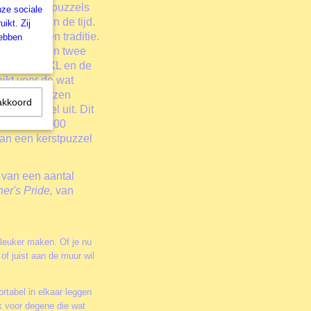
gen van de puzzels
nze sociale
 je terug in de tijd.
ikt. Zij
n familie en traditie.
hebben
elen. Er zijn twee
. De 500 XXL en de
ikt voor de wat
Verpleeghuizen
akkoord
kerstpuzzel uit. Dit
ng 500 en 1000
kan een kerstpuzzel
 van een aantal
er's Pride
,
van
 leuker maken. Of je nu
of juist aan de muur wil
rtabel in elkaar leggen
k voor degene die wat