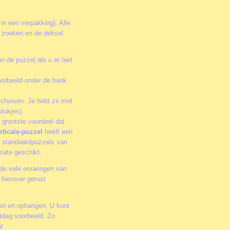
 in een verpakking). Alle
te zoeken en de deksel
n de puzzel als u er niet
oorbeeld onder de bank
schuiven. Je hebt ze met
tukjes).
 grootste voordeel dat
rticale-puzzel
heeft een
or standaardpuzzels van
rmate geschikt.
de vele ervaringen van
hierover gerust
men en ophangen. U kunt
stdag voorbeeld. Zo
at