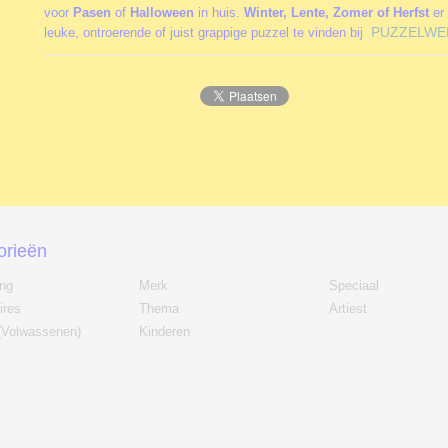
voor
Pasen
of
Halloween
in huis.
Winter, Lente, Zomer of Herfst
er 
PUZZELWE
leuke, ontroerende of juist grappige puzzel te vinden bij
orieën
ing
Merk
Speciaal
ires
Thema
Artiest
(Volwassenen)
Kinderen