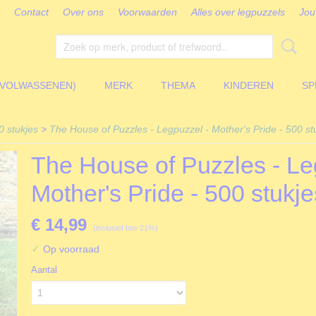
Contact
Over ons
Voorwaarden
Alles over legpuzzels
Jou
(VOLWASSENEN)
MERK
THEMA
KINDEREN
SP
 stukjes
>
The House of Puzzles - Legpuzzel - Mother's Pride - 500 st
The House of Puzzles - Le
Mother's Pride - 500 stukje
€ 14,99
(inclusief btw 21%)
✓
Op voorraad
Aantal