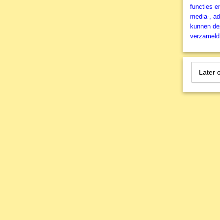
functies e
media-, ad
kunnen dez
verzameld 
Later 