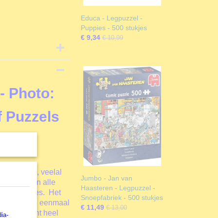
Educa - Legpuzzel -
Puppies - 500 stukjes
€ 9,34
€ 10,99
 - Photo:
 Puzzels
ction
of Puzzels
, veelal
Jumbo - Jan van
 punten van alle
Haasteren - Legpuzzel -
 500 stukjes. Het
Snoepfabriek - 500 stukjes
kjes
. Als je eenmaal
€ 11,49
€ 13,00
. Het is echt heel
ia-