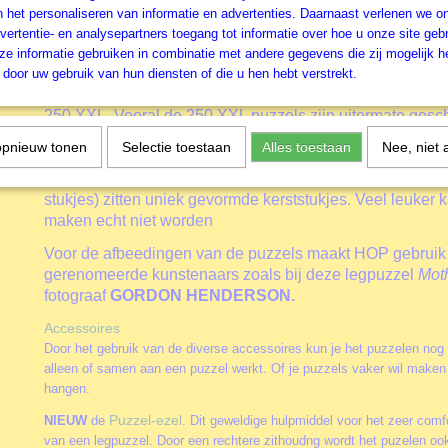
leuk puzzelen. Het tweede kenmerk is dat alle afbeeldin
n het personaliseren van informatie en advertenties. Daarnaast verlenen we o
vallen in het segment
Nostalgie
. De afbeeldingen brengen
vertentie- en analysepartners toegang tot informatie over hoe u onze site gebru
Een warme tijd, een tijd van er voor elkaar zijn. Een tijd va
e informatie gebruiken in combinatie met andere gegevens die zij mogelijk 
De verhalen van vroeger komen tot leven tijdens het puzz
door uw gebruik van hun diensten of die u hen hebt verstrekt.
zeer uitgebreide puzzellijnen met
extra grote grote stukken
250 XXL. Vooral de 250 XXL puzzels zijn uitermate gesch
ouderen onder ons. Met deze puzzels wordt ook veel in 
opnieuw tonen
Selectie toestaan
Alles toestaan
Nee, niet 
gepuzzeld. Elk jaar brengt HOP voor kerstmis een unieke 
is de
. In deze puzzels (uitvoeri
Christmas Collectors Editie
stukjes) zitten uniek gevormde kerststukjes. Veel leuker 
maken echt niet worden
Voor de afbeedingen van de puzzels maakt HOP gebruik
gerenomeerde kunstenaars zoals bij deze legpuzzel
Moth
fotograaf
GORDON HENDERSON
.
Accessoires
Door het gebruik van de diverse accessoires kun je het puzzelen nog
alleen of samen aan een puzzel werkt. Of je puzzels vaker wil maken 
hangen.
Puzzel-ezel
NIEUW
de
. Dit geweldige hulpmiddel voor het zeer comfo
van een legpuzzel. Door een rechtere zithoudng wordt het puzelen oo