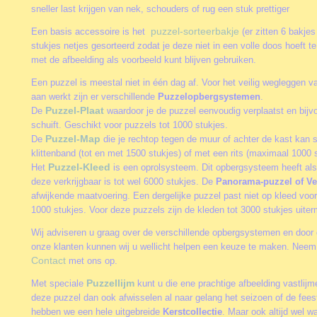
sneller last krijgen van nek, schouders of rug een stuk prettiger
puzzel-sorteerbakje
Een basis accessoire is het
(er zitten 6 bakjes
stukjes netjes gesorteerd zodat je deze niet in een volle doos hoeft 
met de afbeelding als voorbeeld kunt blijven gebruiken.
Een puzzel is meestal niet in één dag af. Voor het veilig wegleggen va
aan werkt zijn er verschillende
Puzzelopbergsystemen
.
Puzzel-Plaat
De
waardoor je de puzzel eenvoudig verplaatst en bijv
schuift. Geschikt voor puzzels tot 1000 stukjes.
Puzzel-Map
De
die je rechtop tegen de muur of achter de kast kan 
klittenband (tot en met 1500 stukjes) of met een rits (maximaal 1000 s
Puzzel-Kleed
Het
is een oprolsysteem. Dit opbergsysteem heeft als
deze verkrijgbaar is tot wel 6000 stukjes. De
Panorama-puzzel of Ve
afwijkende maatvoering. Een dergelijke puzzel past niet op kleed vo
1000 stukjes. Voor deze puzzels zijn de kleden tot 3000 stukjes uite
Wij adviseren u graag over de verschillende opbergsystemen en door 
onze klanten kunnen wij u wellicht helpen een keuze te maken. Neem 
Contact
met ons op.
Puzzellijm
Met speciale
kunt u die ene prachtige afbeelding vastlij
deze puzzel dan ook afwisselen al naar gelang het seizoen of de fee
hebben we een hele uitgebreide
Kerstcollectie
. Maar ook altijd wel w