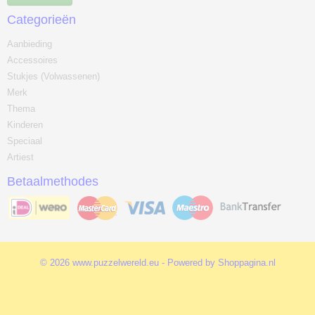
Categorieën
Aanbieding
Accessoires
Stukjes (Volwassenen)
Merk
Thema
Kinderen
Speciaal
Artiest
Betaalmethodes
© 2026 www.puzzelwereld.eu - Powered by Shoppagina.nl