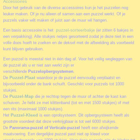
Accessoires
Door het gebruik van de diverse accessoires kun je het puzzelen nog
leuker maken. Of je nu alleen of samen aan een puzzel werkt. Of je
puzzels vaker wilt maken of juist aan de muur wil hangen.
puzzel-sorteerbakje
Een basis accessoire is het
(er zitten 6 bakjes in
een verpakking). Alle stukjes netjes gesorteerd zodat je deze niet in een
volle doos hoeft te zoeken en de deksel met de afbeelding als voorbeeld
kunt blijven gebruiken.
Een puzzel is meestal niet in één dag af. Voor het veilig wegleggen van
de puzzel als u er niet aan werkt zijn er
verschillende
Puzzelopbergsystemen
.
Puzzel-Plaat
De
waardoor je de puzzel eenvoudig verplaatst en
bijvoorbeeld onder de bank schuift. Geschikt voor puzzels tot 1000
stukjes.
Puzzel-Map
De
die je rechtop tegen de muur of achter de kast kan
schuiven. Je hebt ze met klittenband (tot en met 1500 stukjes) of met
een rits (maximaal 1000 stukjes).
Puzzel-Kleed
Het
is een oprolsysteem. Dit opbergsysteem heeft als
grootste voordeel dat deze verkrijgbaar is tot wel 6000 stukjes.
De
Panorama-puzzel of Verticale-puzzel
heeft een afwijkende
maatvoering. Een dergelijke puzzel past niet op kleed voor