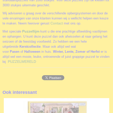
standaardpuzzels van 1000 stukjes. Voor deze puzzels zijn de kleden tot
3000 stukjes uitermate geschikt.
Wij adviseren u graag over de verschillende opbergsystemen en door de
vele ervaringen van onze klanten kunnen wij u wellicht helpen een keuze
Contact
te maken. Neem hierover gerust
met ons op.
Puzzellijm
Met speciale
kunt u die ene prachtige afbeelding vastlijmen
en ophangen. U kunt deze puzzel dan ook afwisselen al naar gelang het
seizoen of de feestdag voorbeeld. Zo hebben we een hele
uitgebreide
Kerstcollectie
. Maar ook altijd wel wat
voor
Pasen
of
Halloween
in huis.
Winter, Lente, Zomer of Herfst
er is
altijd wel een mooie, leuke, ontroerende of juist grappige puzzel te vinden
PUZZELWERELD
bij
Ook interessant