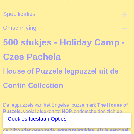
Specificaties
Productcode
Omschrijving
T4425
EAN code
500 stukjes - Holiday Camp -
5060002004425
Productcode leverancier
Czes Pachela
The House of Puzzles
Formaat gelegde puzzel
House of Puzzels legpuzzel uit de
48,5x34,5 cm
Contin Collection
De legpuzzels van het Engelse puzzelmerk
The House of
Puzzels
, veelal afgekort tot
HOP,
onderscheiden zich op
twee belangrijke punten van alle andere puzzelmerken.
Cookies toestaan Opties
Zoals ook deze
Holiday Camp
. Het eerste kenmerk is
de
bijzonder gevormde legpuzzelstukjes
. Als je eenmaal