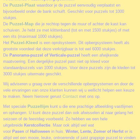
Puzzel-Plaat
De
waardoor je de puzzel eenvoudig verplaatst en
bijvoorbeeld onder de bank schuift. Geschikt voor puzzels tot 1000
stukjes.
Puzzel-Map
De
die je rechtop tegen de muur of achter de kast kan
schuiven. Je hebt ze met klittenband (tot en met 1500 stukjes) of met
een rits (maximaal 1000 stukjes).
Puzzel-Kleed
Het
is een oprolsysteem. Dit opbergsysteem heeft als
grootste voordeel dat deze verkrijgbaar is tot wel 6000 stukjes.
De
Panorama-puzzel of Verticale-puzzel
heeft een afwijkende
maatvoering. Een dergelijke puzzel past niet op kleed voor
standaardpuzzels van 1000 stukjes. Voor deze puzzels zijn de kleden tot
3000 stukjes uitermate geschikt.
Wij adviseren u graag over de verschillende opbergsystemen en door de
vele ervaringen van onze klanten kunnen wij u wellicht helpen een keuze
Contact
te maken. Neem hierover gerust
met ons op.
Puzzellijm
Met speciale
kunt u die ene prachtige afbeelding vastlijmen
en ophangen. U kunt deze puzzel dan ook afwisselen al naar gelang het
seizoen of de feestdag voorbeeld. Zo hebben we een hele
uitgebreide
Kerstcollectie
. Maar ook altijd wel wat
voor
Pasen
of
Halloween
in huis.
Winter, Lente, Zomer of Herfst
er is
altijd wel een mooie, leuke, ontroerende of juist grappige puzzel te vinden