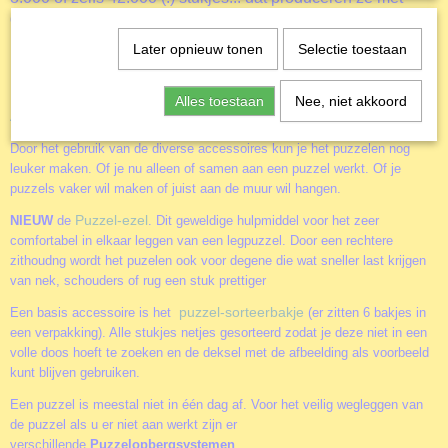
gemak!
Later opnieuw tonen
Selectie toestaan
Deze legpuzzel van Educa
Blondie
telt 500 stukjes.
Alles toestaan
Nee, niet akkoord
Accessoires
Door het gebruik van de diverse accessoires kun je het puzzelen nog
leuker maken. Of je nu alleen of samen aan een puzzel werkt. Of je
puzzels vaker wil maken of juist aan de muur wil hangen.
Puzzel-ezel
NIEUW
de
. Dit geweldige hulpmiddel voor het zeer
comfortabel in elkaar leggen van een legpuzzel. Door een rechtere
zithoudng wordt het puzelen ook voor degene die wat sneller last krijgen
van nek, schouders of rug een stuk prettiger
puzzel-sorteerbakje
Een basis accessoire is het
(er zitten 6 bakjes in
een verpakking). Alle stukjes netjes gesorteerd zodat je deze niet in een
volle doos hoeft te zoeken en de deksel met de afbeelding als voorbeeld
kunt blijven gebruiken.
Een puzzel is meestal niet in één dag af. Voor het veilig wegleggen van
de puzzel als u er niet aan werkt zijn er
verschillende
Puzzelopbergsystemen
.