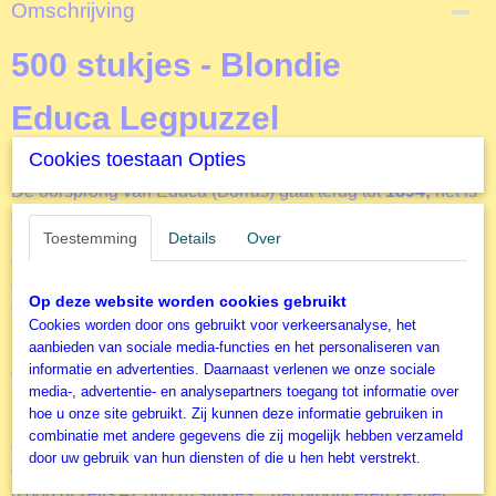
Productcode
Omschrijving
D15204
EAN code
500 stukjes - Blondie
8412668152045
Productcode leverancier
Educa Legpuzzel
Educa
Formaat gelegde puzzel
Cookies toestaan Opties
48x34 cm
De oorsprong van Educa (Borras) gaat terug tot
1894;
het
is
een toonaangevend merk in educatieve games en
puzzels
uit
Spanje
(Barcelona). De legpuzzels van Educa worden
Toestemming
Details
Over
gedistribueerd in
meer dan 75 landen
over de hele wereld,
en is daarmee een
marktleider
in de categorieën Puzzels
Op deze website worden cookies gebruikt
en Spellen. Het merk Educa staat garant voor
kwaliteit
. De
Cookies worden door ons gebruikt voor verkeersanalyse, het
Educa catalogus biedt een enorm
rijk assortiment
aanbieden van sociale media-functies en het personaliseren van
legpuzzels
voor
alle leeftijden
, en dat in een combinatie
informatie en advertenties. Daarnaast verlenen we onze sociale
van hun prestigieuze eigen merk en de meest populaire
media-, advertentie- en analysepartners toegang tot informatie over
licenties. En dankzij de
gratis puzzellijm
die in de doos
hoe u onze site gebruikt. Zij kunnen deze informatie gebruiken in
meegeleverd wordt, kan je je puzzel gemakkelijk lijmen en
combinatie met andere gegevens die zij mogelijk hebben verzameld
ophangen, zoals ook deze
Blondie
. Het is ook een merk dat
door uw gebruik van hun diensten of die u hen hebt verstrekt.
gespecialiseerd is in grote puzzels. Puzzels van 6.000,
8.000 of zelfs 42.000 (!) stukjes... dat produceren ze met