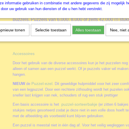
meest populaire licenties. En dankzij de
gratis puzzellij
e informatie gebruiken in combinatie met andere gegevens die zij mogelijk 
meegeleverd wordt, kan je je puzzel gemakkelijk lijmen 
door uw gebruik van hun diensten of die u hen hebt verstrekt.
ook deze
Wolf Op Wacht
. Het is ook een merk dat gespeci
puzzels. Puzzels van 6.000, 8.000 of zelfs 42.000 (!) stuk
ze met gemak!
opnieuw tonen
Selectie toestaan
Alles toestaan
Nee, niet 
Deze legpuzzel van Educa Wolf
Op Wacht
telt 500 stukj
Accessoires
Door het gebruik van de diverse accessoires kun je het puzzelen nog
alleen of samen aan een puzzel werkt. Of je puzzels vaker wil maken 
hangen.
Puzzel-ezel
NIEUW
de
. Dit geweldige hulpmiddel voor het zeer comfo
van een legpuzzel. Door een rechtere zithoudng wordt het puzelen oo
sneller last krijgen van nek, schouders of rug een stuk prettiger
puzzel-sorteerbakje
Een basis accessoire is het
(er zitten 6 bakjes
stukjes netjes gesorteerd zodat je deze niet in een volle doos hoeft 
met de afbeelding als voorbeeld kunt blijven gebruiken.
Een puzzel is meestal niet in één dag af. Voor het veilig wegleggen va