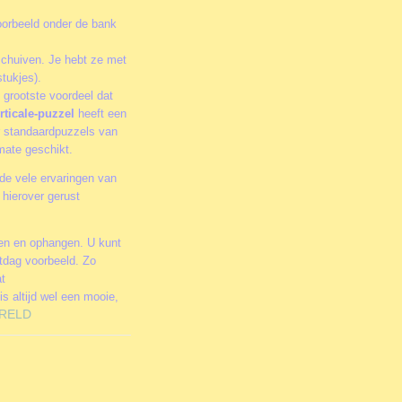
oorbeeld onder de bank
schuiven. Je hebt ze met
tukjes).
 grootste voordeel dat
rticale-puzzel
heeft een
or standaardpuzzels van
rmate geschikt.
de vele ervaringen van
hierover gerust
men en ophangen. U kunt
stdag voorbeeld. Zo
at
is altijd wel een mooie,
RELD