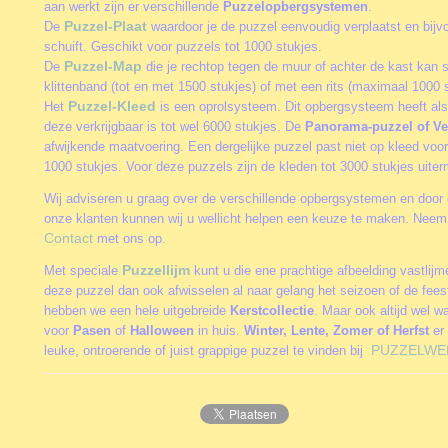
aan werkt zijn er verschillende
Puzzelopbergsystemen
.
Puzzel-Plaat
De
waardoor je de puzzel eenvoudig verplaatst en bijv
schuift. Geschikt voor puzzels tot 1000 stukjes.
Puzzel-Map
De
die je rechtop tegen de muur of achter de kast kan 
klittenband (tot en met 1500 stukjes) of met een rits (maximaal 1000 s
Puzzel-Kleed
Het
is een oprolsysteem. Dit opbergsysteem heeft als
deze verkrijgbaar is tot wel 6000 stukjes. De
Panorama-puzzel of Ve
afwijkende maatvoering. Een dergelijke puzzel past niet op kleed vo
1000 stukjes. Voor deze puzzels zijn de kleden tot 3000 stukjes uite
Wij adviseren u graag over de verschillende opbergsystemen en door 
onze klanten kunnen wij u wellicht helpen een keuze te maken. Neem 
Contact
met ons op.
Puzzellijm
Met speciale
kunt u die ene prachtige afbeelding vastlij
deze puzzel dan ook afwisselen al naar gelang het seizoen of de fee
hebben we een hele uitgebreide
Kerstcollectie
. Maar ook altijd wel w
voor
Pasen
of
Halloween
in huis.
Winter, Lente, Zomer of Herfst
er 
PUZZELWE
leuke, ontroerende of juist grappige puzzel te vinden bij