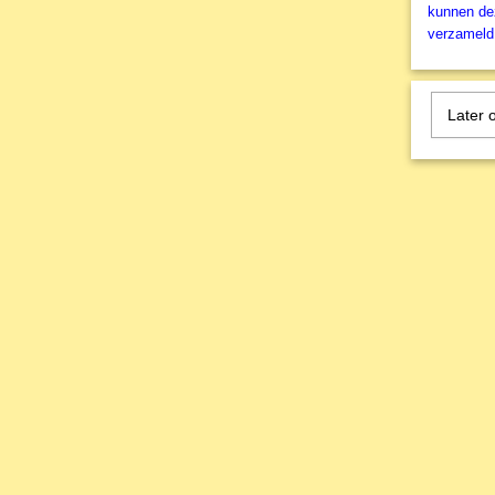
kunnen dez
verzameld 
Later 