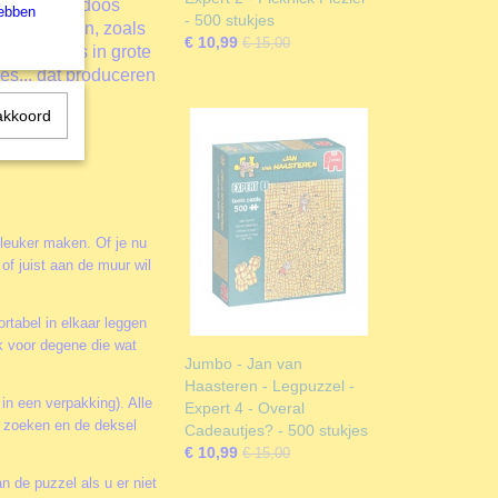
m
die in de doos
hebben
- 500 stukjes
en ophangen, zoals
€ 10,99
€ 15,00
aliseerd is in grote
jes... dat produceren
akkoord
es.
 leuker maken. Of je nu
of juist aan de muur wil
rtabel in elkaar leggen
k voor degene die wat
Jumbo - Jan van
Haasteren - Legpuzzel -
 in een verpakking). Alle
Expert 4 - Overal
te zoeken en de deksel
Cadeautjes? - 500 stukjes
€ 10,99
€ 15,00
n de puzzel als u er niet