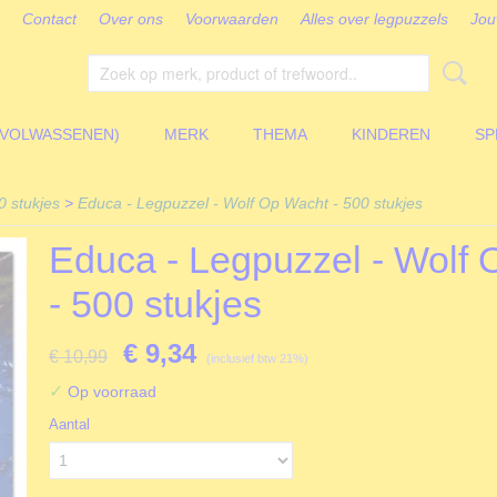
Contact
Over ons
Voorwaarden
Alles over legpuzzels
Jou
(VOLWASSENEN)
MERK
THEMA
KINDEREN
SP
 stukjes
>
Educa - Legpuzzel - Wolf Op Wacht - 500 stukjes
Educa - Legpuzzel - Wolf
- 500 stukjes
€ 9,34
€ 10,99
(inclusief btw 21%)
✓
Op voorraad
Aantal