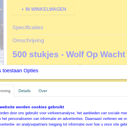
IN WINKELWAGEN
Specificaties
Productcode
D15151
Omschrijving
EAN code
8412668151512
Productcode leverancier
Educa
500 stukjes - Wolf Op Wacht
Formaat gelegde puzzel
48x34 cm
Educa Legpuzzel
 toestaan Opties
De oorsprong van Educa (Borras) gaat terug tot
1894;
he
mming
Details
Over
toonaangevend merk in educatieve games en
puzzels
ui
(Barcelona). De legpuzzels van Educa worden
gedistrib
landen
over de hele wereld, en is daarmee een
marktlei
website worden cookies gebruikt
categorieën Puzzels en Spellen. Het merk Educa staat ga
rden door ons gebruikt voor verkeersanalyse, het aanbieden van sociale med
De Educa catalogus biedt een enorm
rijk assortiment l
n het personaliseren van informatie en advertenties. Daarnaast verlenen we o
leeftijden
, en dat in een combinatie van hun prestigieuz
vertentie- en analysepartners toegang tot informatie over hoe u onze site gebru