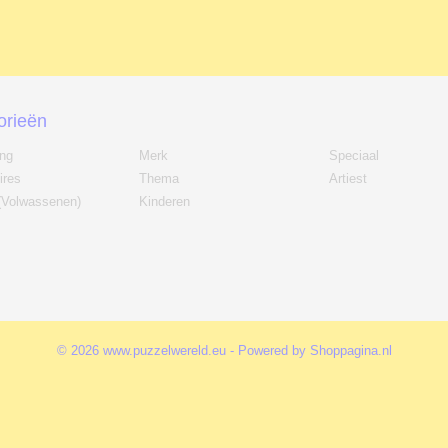
orieën
ing
Merk
Speciaal
ires
Thema
Artiest
(Volwassenen)
Kinderen
© 2026 www.puzzelwereld.eu - Powered by Shoppagina.nl