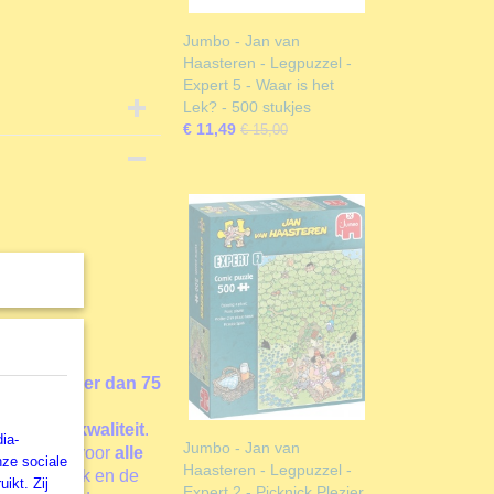
Jumbo - Jan van
Haasteren - Legpuzzel -
Expert 5 - Waar is het
Lek? - 500 stukjes
€ 11,49
€ 15,00
t
is een
t
Spanje
ueerd in
meer dan 75
der
in de
rant voor
kwaliteit
.
ia-
Jumbo - Jan van
egpuzzels
voor
alle
nze sociale
Haasteren - Legpuzzel -
e eigen merk en de
ikt. Zij
Expert 2 - Picknick Plezier