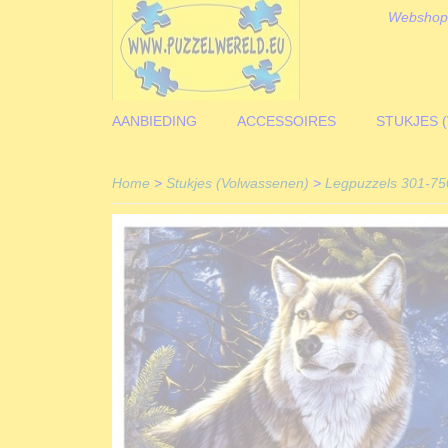
Webshop
AANBIEDING
ACCESSOIRES
STUKJES 
Home
>
Stukjes (Volwassenen)
>
Legpuzzels 301-750