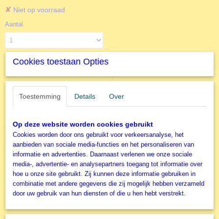
✘
Niet op voorraad
Aantal
Cookies toestaan Opties
IN WINKELWAGEN
Toestemming
Details
Over
Specificaties
Productcode
Op deze website worden cookies gebruikt
Omschrijving
R174560
Cookies worden door ons gebruikt voor verkeersanalyse, het
EAN code
aanbieden van sociale media-functies en het personaliseren van
500 XL stukjes - Baby
4005556174560
informatie en advertenties. Daarnaast verlenen we onze sociale
media-, advertentie- en analysepartners toegang tot informatie over
Productcode leverancier
Zeeschildpadden
hoe u onze site gebruikt. Zij kunnen deze informatie gebruiken in
Ravensburger
combinatie met andere gegevens die zij mogelijk hebben verzameld
Formaat gelegde puzzel
Ravensburger Grote Stukken
door uw gebruik van hun diensten of die u hen hebt verstrekt.
70x50 cm