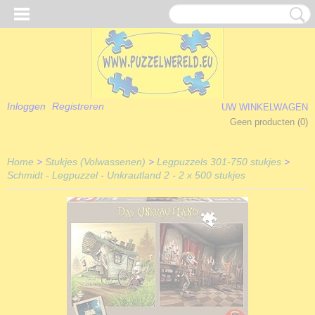
Inloggen
Registreren
UW WINKELWAGEN
Geen producten
(0)
Home
>
Stukjes (Volwassenen)
>
Legpuzzels 301-750 stukjes
>
Schmidt - Legpuzzel - Unkrautland 2 - 2 x 500 stukjes