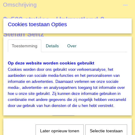
Productcode
Omschrijving
S59601
EAN code
2x500 stukjes - Unkrautland 2 -
4001504596019
Cookies toestaan Opties
Productcode leverancier
Stefan Seitz
Schmidt
Toestemming
Details
Over
Schmidt Legpuzzel
Uniek in Nederland!
Op deze website worden cookies gebruikt
Twee legpuzzels van de boekenserie Das Unkraudland van Stefan Seitz
Cookies worden door ons gebruikt voor verkeersanalyse, het
aanbieden van sociale media-functies en het personaliseren van
De Koboldvrouw en De Nar met een klein leesboekje in het Duits
informatie en advertenties. Daarnaast verlenen we onze sociale
geschreven.
media-, advertentie- en analysepartners toegang tot informatie over
Deze boekenserie is heel erg populair in Duitsland.
hoe u onze site gebruikt. Zij kunnen deze informatie gebruiken in
combinatie met andere gegevens die zij mogelijk hebben verzameld
door uw gebruik van hun diensten of die u hen hebt verstrekt.
Ook interessant
Later opnieuw tonen
Selectie toestaan