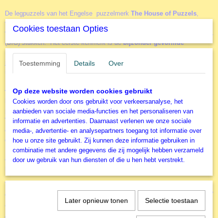
De legpuzzels van het Engelse puzzelmerk
The House of Puzzels
,
veelal afgekort tot
HOP,
onderscheiden zich op twee belangrijke punten
Cookies toestaan Opties
van alle andere puzzelmerken. Zoals ook deze
Puss 'n' Boots
met 500 XL
(BIG) stukken. Het eerste kenmerk is de
bijzonder gevormde
legpuzzelstukjes
. Als je eenmaal een fan bent van deze stukjes dan wil
je niet meer anders. Het is echt heel leuk puzzelen. Het tweede kenmerk
Toestemming
Details
Over
is dat alle afbeeldingen van de puzzels vallen in het segment
Nostalgie
.
De afbeeldingen brengen je terug in de tijd. Een warme tijd, een tijd van er
Op deze website worden cookies gebruikt
voor elkaar zijn. Een tijd van familie en traditie. De verhalen van vroeger
komen tot leven tijdens het puzzelen. Er zijn twee zeer uitgebreide
Cookies worden door ons gebruikt voor verkeersanalyse, het
extra grote grote stukken
puzzellijnen met
. De 500 XL en de 250 XL.
aanbieden van sociale media-functies en het personaliseren van
Vooral de 250 XL puzzels zijn uitermate geschikt voor de wat ouderen
informatie en advertenties. Daarnaast verlenen we onze sociale
onder ons. Met deze puzzels wordt ook veel in Verpleeghuizen
media-, advertentie- en analysepartners toegang tot informatie over
gepuzzeld. Elk jaar brengt HOP voor kerstmis een unieke kerstpuzzel uit.
hoe u onze site gebruikt. Zij kunnen deze informatie gebruiken in
Christmas Collectors Editie
Dit is de
. In deze puzzels (uitvoering 500
combinatie met andere gegevens die zij mogelijk hebben verzameld
en 1000 stukjes) zitten uniek gevormde kerststukjes. Veel leuker kan een
door uw gebruik van hun diensten of die u hen hebt verstrekt.
kerstpuzzel maken echt niet worden
Voor de afbeedingen van de puzzels maakt HOP gebruik van een aantal
gerenomeerde profesionele kunstenaars zoals bij deze legpuzzel,
Puss 'n'
Later opnieuw tonen
Selectie toestaan
Boots
van
TRACY HALL.