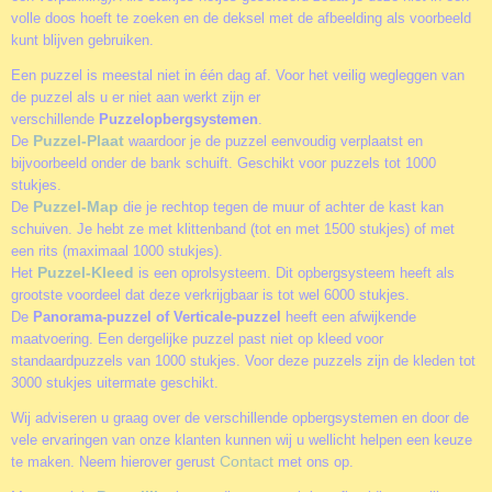
volle doos hoeft te zoeken en de deksel met de afbeelding als voorbeeld
kunt blijven gebruiken.
Een puzzel is meestal niet in één dag af. Voor het veilig wegleggen van
de puzzel als u er niet aan werkt zijn er
verschillende
Puzzelopbergsystemen
.
Puzzel-Plaat
De
waardoor je de puzzel eenvoudig verplaatst en
bijvoorbeeld onder de bank schuift. Geschikt voor puzzels tot 1000
stukjes.
Puzzel-Map
De
die je rechtop tegen de muur of achter de kast kan
schuiven. Je hebt ze met klittenband (tot en met 1500 stukjes) of met
een rits (maximaal 1000 stukjes).
Puzzel-Kleed
Het
is een oprolsysteem. Dit opbergsysteem heeft als
grootste voordeel dat deze verkrijgbaar is tot wel 6000 stukjes.
De
Panorama-puzzel of Verticale-puzzel
heeft een afwijkende
maatvoering. Een dergelijke puzzel past niet op kleed voor
standaardpuzzels van 1000 stukjes. Voor deze puzzels zijn de kleden tot
3000 stukjes uitermate geschikt.
Wij adviseren u graag over de verschillende opbergsystemen en door de
vele ervaringen van onze klanten kunnen wij u wellicht helpen een keuze
Contact
te maken. Neem hierover gerust
met ons op.