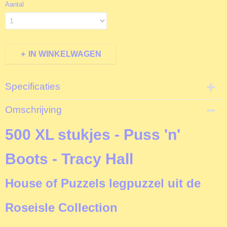
Aantal
IN WINKELWAGEN
Specificaties
Productcode
Omschrijving
T3541
EAN code
500 XL stukjes - Puss 'n'
5060002003541
Productcode leverancier
Boots - Tracy Hall
The House of Puzzles
Formaat gelegde puzzel
House of Puzzels legpuzzel uit de
68,5x48,5 cm
Roseisle Collection