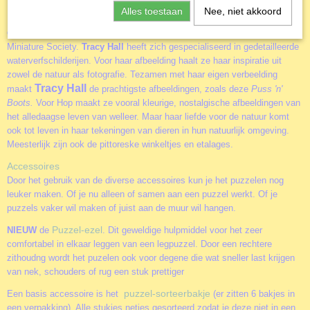
Tracy Hall
woont met haar gezin op de Orkney eilanden in Schotland.
Alles toestaan
Nee, niet akkoord
Haar werk is geliefd over de hele wereld.
Tracy Hall
heeft diverse prijzen
gewonnen zoals de
prestigieuze
Gold Memorial Bowl van de Royal
Miniature Society.
Tracy Hall
heeft zich gespecialiseerd in gedetailleerde
waterverfschilderijen. Voor haar afbeelding haalt ze haar inspiratie uit
zowel de natuur als fotografie. Tezamen met haar eigen verbeelding
Tracy Hall
maakt
de prachtigste afbeeldingen, zoals deze
Puss 'n'
Boots
.
Voor Hop maakt ze vooral kleurige, nostalgische afbeeldingen van
het alledaagse leven van welleer. Maar haar liefde voor de natuur komt
ook tot leven in haar tekeningen van dieren in hun natuurlijk omgeving.
Meesterlijk zijn ook de pittoreske winkeltjes en etalages.
Accessoires
Door het gebruik van de diverse accessoires kun je het puzzelen nog
leuker maken. Of je nu alleen of samen aan een puzzel werkt. Of je
puzzels vaker wil maken of juist aan de muur wil hangen.
Puzzel-ezel
NIEUW
de
. Dit geweldige hulpmiddel voor het zeer
comfortabel in elkaar leggen van een legpuzzel. Door een rechtere
zithoudng wordt het puzelen ook voor degene die wat sneller last krijgen
van nek, schouders of rug een stuk prettiger
puzzel-sorteerbakje
Een basis accessoire is het
(er zitten 6 bakjes in
een verpakking). Alle stukjes netjes gesorteerd zodat je deze niet in een