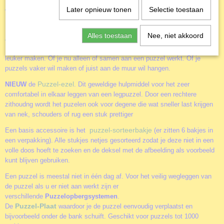
Voor de afbeedingen van de puzzels maakt HOP gebruik
Later opnieuw tonen
Selectie toestaan
van een aantal gerenomeerde kunstenaars zoals bij deze
legpuzzel;
Scruffs
van
LINDA BIRKINSHAW.
Alles toestaan
Nee, niet akkoord
Accessoires
Door het gebruik van de diverse accessoires kun je het puzzelen nog
leuker maken. Of je nu alleen of samen aan een puzzel werkt. Of je
puzzels vaker wil maken of juist aan de muur wil hangen.
Puzzel-ezel
NIEUW
de
. Dit geweldige hulpmiddel voor het zeer
comfortabel in elkaar leggen van een legpuzzel. Door een rechtere
zithoudng wordt het puzelen ook voor degene die wat sneller last krijgen
van nek, schouders of rug een stuk prettiger
puzzel-sorteerbakje
Een basis accessoire is het
(er zitten 6 bakjes in
een verpakking). Alle stukjes netjes gesorteerd zodat je deze niet in een
volle doos hoeft te zoeken en de deksel met de afbeelding als voorbeeld
kunt blijven gebruiken.
Een puzzel is meestal niet in één dag af. Voor het veilig wegleggen van
de puzzel als u er niet aan werkt zijn er
verschillende
Puzzelopbergsystemen
.
Puzzel-Plaat
De
waardoor je de puzzel eenvoudig verplaatst en
bijvoorbeeld onder de bank schuift. Geschikt voor puzzels tot 1000