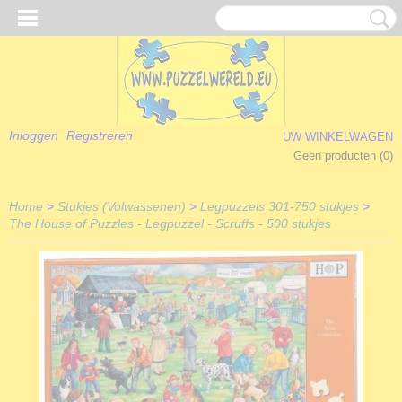
Inloggen
Registreren
UW WINKELWAGEN
Geen producten
(0)
Home
>
Stukjes (Volwassenen)
>
Legpuzzels 301-750 stukjes
>
The House of Puzzles - Legpuzzel - Scruffs - 500 stukjes