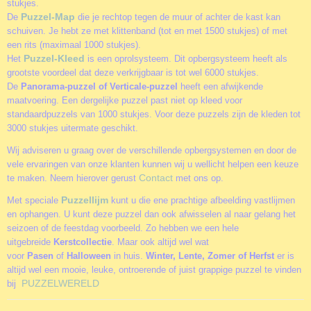
stukjes.
Puzzel-Map
De
die je rechtop tegen de muur of achter de kast kan
schuiven. Je hebt ze met klittenband (tot en met 1500 stukjes) of met
een rits (maximaal 1000 stukjes).
Puzzel-Kleed
Het
is een oprolsysteem. Dit opbergsysteem heeft als
grootste voordeel dat deze verkrijgbaar is tot wel 6000 stukjes.
De
Panorama-puzzel of Verticale-puzzel
heeft een afwijkende
maatvoering. Een dergelijke puzzel past niet op kleed voor
standaardpuzzels van 1000 stukjes. Voor deze puzzels zijn de kleden tot
3000 stukjes uitermate geschikt.
Wij adviseren u graag over de verschillende opbergsystemen en door de
vele ervaringen van onze klanten kunnen wij u wellicht helpen een keuze
Contact
te maken. Neem hierover gerust
met ons op.
Puzzellijm
Met speciale
kunt u die ene prachtige afbeelding vastlijmen
en ophangen. U kunt deze puzzel dan ook afwisselen al naar gelang het
seizoen of de feestdag voorbeeld. Zo hebben we een hele
uitgebreide
Kerstcollectie
. Maar ook altijd wel wat
voor
Pasen
of
Halloween
in huis.
Winter, Lente, Zomer of Herfst
er is
altijd wel een mooie, leuke, ontroerende of juist grappige puzzel te vinden
PUZZELWERELD
bij