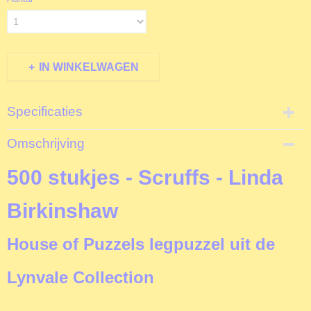
IN WINKELWAGEN
Specificaties
Productcode
Omschrijving
T3374
EAN code
500 stukjes - Scruffs - Linda
5060002003374
Productcode leverancier
Birkinshaw
The House of Puzzles
Formaat gelegde puzzel
House of Puzzels legpuzzel uit de
48,5x68,5 cm
Lynvale Collection