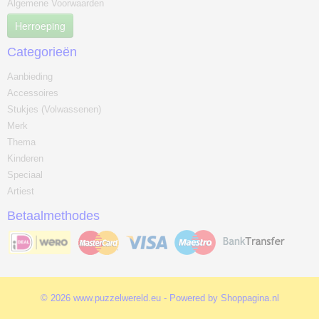
Algemene Voorwaarden
Herroeping
Categorieën
Aanbieding
Accessoires
Stukjes (Volwassenen)
Merk
Thema
Kinderen
Speciaal
Artiest
Betaalmethodes
© 2026 www.puzzelwereld.eu - Powered by Shoppagina.nl