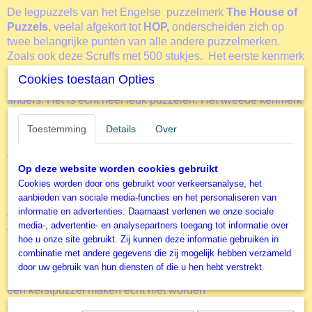
De legpuzzels van het Engelse puzzelmerk
The House of
Puzzels
, veelal afgekort tot
HOP,
onderscheiden zich op
twee belangrijke punten van alle andere puzzelmerken.
Zoals ook deze Scruffs met 500 stukjes. Het eerste kenmerk
is de
bijzonder gevormde legpuzzelstukjes
. Als je
Cookies toestaan Opties
eenmaal een fan bent van deze stukjes dan wil je niet meer
anders. Het is echt heel leuk puzzelen. Het tweede kenmerk
is dat alle afbeeldingen van de puzzels vallen in het
segment
Toestemming
Nostalgie
. De afbeeldingen brengen je terug in de
Details
Over
tijd. Een warme tijd, een tijd van er voor elkaar zijn. Een tijd
van familie en traditie. De verhalen van vroeger komen tot
Op deze website worden cookies gebruikt
leven tijdens het puzzelen. Er zijn twee zeer uitgebreide
Cookies worden door ons gebruikt voor verkeersanalyse, het
puzzellijnen met
. De 500 XL en de
extra grote grote stukken
aanbieden van sociale media-functies en het personaliseren van
250 XL. Vooral de 250 XL puzzels zijn uitermate geschikt
informatie en advertenties. Daarnaast verlenen we onze sociale
voor de wat ouderen onder ons. Met deze puzzels wordt ook
media-, advertentie- en analysepartners toegang tot informatie over
veel in Verpleeghuizen gepuzzeld. Elk jaar brengt HOP voor
hoe u onze site gebruikt. Zij kunnen deze informatie gebruiken in
kerstmis een unieke kerstpuzzel uit. Dit is de
Christmas
combinatie met andere gegevens die zij mogelijk hebben verzameld
. In deze puzzels (uitvoering 500 en 1000
Collectors Editie
door uw gebruik van hun diensten of die u hen hebt verstrekt.
stukjes) zitten uniek gevormde kerststukjes. Veel leuker kan
een kerstpuzzel maken echt niet worden