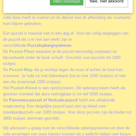
Alles toestaan
Nee, niet akkoord
puzzel-sorteerbakje
Een basis accessoire is het
(er zitten 6 bakjes in
een verpakking). Alle stukjes netjes gesorteerd zodat je deze niet in een
volle doos hoeft te zoeken en de deksel met de afbeelding als voorbeeld
kunt blijven gebruiken.
Een puzzel is meestal niet in één dag af. Voor het veilig wegleggen van
de puzzel als u er niet aan werkt zijn er
verschillende
Puzzelopbergsystemen
.
Puzzel-Plaat
De
waardoor je de puzzel eenvoudig verplaatst en
bijvoorbeeld onder de bank schuift. Geschikt voor puzzels tot 1000
stukjes.
Puzzel-Map
De
die je rechtop tegen de muur of achter de kast kan
schuiven. Je hebt ze met klittenband (tot en met 1500 stukjes) of met
een rits (maximaal 1000 stukjes).
Puzzel-Kleed
Het
is een oprolsysteem. Dit opbergsysteem heeft als
grootste voordeel dat deze verkrijgbaar is tot wel 6000 stukjes.
De
Panorama-puzzel of Verticale-puzzel
heeft een afwijkende
maatvoering. Een dergelijke puzzel past niet op kleed voor
standaardpuzzels van 1000 stukjes. Voor deze puzzels zijn de kleden tot
3000 stukjes uitermate geschikt.
Wij adviseren u graag over de verschillende opbergsystemen en door de
vele ervaringen van onze klanten kunnen wij u wellicht helpen een keuze