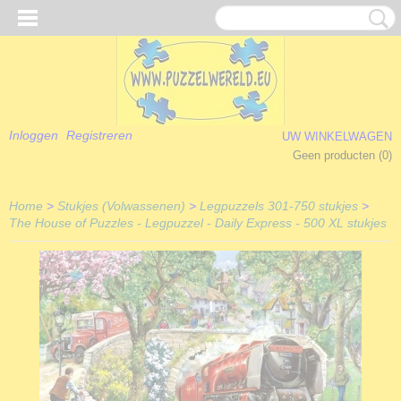
Inloggen
Registreren
UW WINKELWAGEN
Geen producten
(0)
Home
>
Stukjes (Volwassenen)
>
Legpuzzels 301-750 stukjes
>
The House of Puzzles - Legpuzzel - Daily Express - 500 XL stukjes