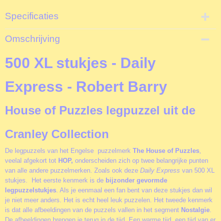
Specificaties
Productcode
Omschrijving
T5927
EAN code
500 XL stukjes - Daily
5060002005927
Productcode leverancier
Express - Robert Barry
The House of Puzzles
Formaat gelegde puzzel
House of Puzzles legpuzzel uit de
68,5x48,5 cm
Cranley Collection
De legpuzzels van het Engelse puzzelmerk
The House of Puzzles
,
veelal afgekort tot
HOP,
onderscheiden zich op twee belangrijke punten
van alle andere puzzelmerken. Zoals ook deze
Daily Express
van 500 XL
stukjes. Het eerste kenmerk is de
bijzonder gevormde
legpuzzelstukjes
. Als je eenmaal een fan bent van deze stukjes dan wil
je niet meer anders. Het is echt heel leuk puzzelen. Het tweede kenmerk
is dat alle afbeeldingen van de puzzels vallen in het segment
Nostalgie
.
De afbeeldingen brengen je terug in de tijd. Een warme tijd, een tijd van er