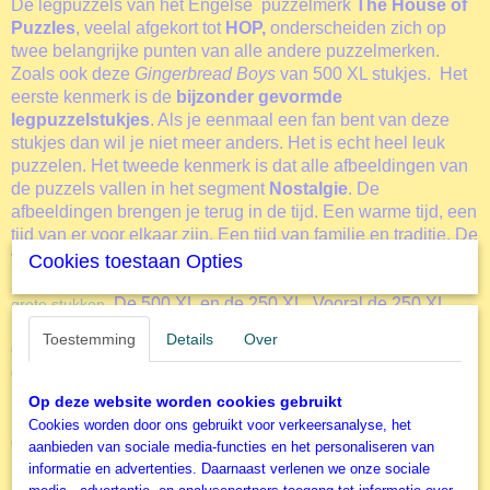
De legpuzzels van het Engelse puzzelmerk
The House of
Puzzles
, veelal afgekort tot
HOP,
onderscheiden zich op
twee belangrijke punten van alle andere puzzelmerken.
Zoals ook deze
Gingerbread Boys
van 500 XL stukjes. Het
eerste kenmerk is de
bijzonder gevormde
legpuzzelstukjes
. Als je eenmaal een fan bent van deze
stukjes dan wil je niet meer anders. Het is echt heel leuk
puzzelen. Het tweede kenmerk is dat alle afbeeldingen van
de puzzels vallen in het segment
Nostalgie
. De
afbeeldingen brengen je terug in de tijd. Een warme tijd, een
tijd van er voor elkaar zijn. Een tijd van familie en traditie. De
verhalen van vroeger komen tot leven tijdens het puzzelen.
Cookies toestaan Opties
Er zijn twee zeer uitgebreide puzzellijnen met
extra grote
. De 500 XL en de 250 XL. Vooral de 250 XL
grote stukken
puzzels zijn uitermate geschikt voor de wat ouderen onder
Toestemming
Details
Over
ons. Met deze puzzels wordt ook veel in Verpleeghuizen
gepuzzeld. Elk jaar brengt HOP voor kerstmis een unieke
kerstpuzzel uit. Dit is de
. In deze
Christmas Collectors Editie
Op deze website worden cookies gebruikt
puzzels (uitvoering 500 en 1000 stukjes) zitten uniek
Cookies worden door ons gebruikt voor verkeersanalyse, het
gevormde kerststukjes. Veel leuker kan een kerstpuzzel
aanbieden van sociale media-functies en het personaliseren van
maken echt niet worden
informatie en advertenties. Daarnaast verlenen we onze sociale