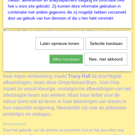
media-, advertentie- en analysepartners toegang tot informatie over
Voor de afbeedingen van de puzzels maakt HOP gebruik
hoe u onze site gebruikt. Zij kunnen deze informatie gebruiken in
van een aantal gerenomeerde profesionele kunstenaars
combinatie met andere gegevens die zij mogelijk hebben verzameld
zoals bij deze legpuzzel,
Gingerbread Boys
van
TRACY
door uw gebruik van hun diensten of die u hen hebt verstrekt.
HALL.
Tracy Hall
woont met haar gezin op de Orkney eilanden in
Schotland. Haar werk is geliefd over de hele wereld.
Tracy
Later opnieuw tonen
Selectie toestaan
Hall
heeft diverse prijzen gewonnen zoals de prestigieuze
Gold Memorial Bowl van de Royal Miniature Society.
Tracy
Hall
heeft zich gespecialiseerd in gedetailleerde
Alles toestaan
Nee, niet akkoord
waterverfschilderijen. Voor haar afbeelding haalt ze haar
inspiratie uit zowel de natuur als fotografie. Tezamen met
haar eigen verbeelding maakt
Tracy Hall
de prachtigste
afbeeldingen, zoals deze
Gingerbread Boys
. Voor Hop
maakt ze vooral kleurige, nostalgische afbeeldingen van het
alledaagse leven van welleer. Maar haar liefde voor de
natuur komt ook tot leven in haar tekeningen van dieren in
hun natuurlijk omgeving. Meesterlijk zijn ook de pittoreske
winkeltjes en etalages.
Accessoires
Door het gebruik van de diverse accessoires kun je het puzzelen nog