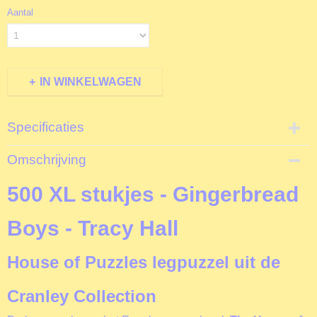
Aantal
IN WINKELWAGEN
Specificaties
Productcode
Omschrijving
T5941
EAN code
500 XL stukjes - Gingerbread
5060002005941
Productcode leverancier
Boys - Tracy Hall
The House of Puzzles
Formaat gelegde puzzel
House of Puzzles legpuzzel uit de
68,5x48,5 cm
Cranley Collection