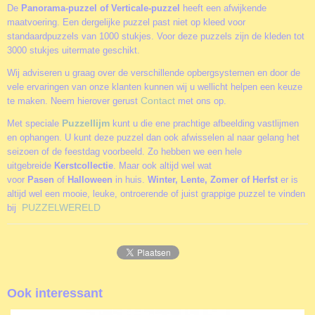
De
Panorama-puzzel of Verticale-puzzel
heeft een afwijkende
maatvoering. Een dergelijke puzzel past niet op kleed voor
standaardpuzzels van 1000 stukjes. Voor deze puzzels zijn de kleden tot
3000 stukjes uitermate geschikt.
Wij adviseren u graag over de verschillende opbergsystemen en door de
vele ervaringen van onze klanten kunnen wij u wellicht helpen een keuze
Contact
te maken. Neem hierover gerust
met ons op.
Puzzellijm
Met speciale
kunt u die ene prachtige afbeelding vastlijmen
en ophangen. U kunt deze puzzel dan ook afwisselen al naar gelang het
seizoen of de feestdag voorbeeld. Zo hebben we een hele
uitgebreide
Kerstcollectie
. Maar ook altijd wel wat
voor
Pasen
of
Halloween
in huis.
Winter, Lente, Zomer of Herfst
er is
altijd wel een mooie, leuke, ontroerende of juist grappige puzzel te vinden
PUZZELWERELD
bij
Ook interessant