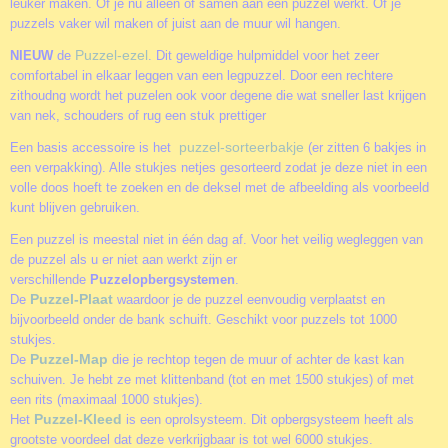
leuker maken. Of je nu alleen of samen aan een puzzel werkt. Of je
puzzels vaker wil maken of juist aan de muur wil hangen.
Puzzel-ezel
NIEUW
de
. Dit geweldige hulpmiddel voor het zeer
comfortabel in elkaar leggen van een legpuzzel. Door een rechtere
zithoudng wordt het puzelen ook voor degene die wat sneller last krijgen
van nek, schouders of rug een stuk prettiger
puzzel-sorteerbakje
Een basis accessoire is het
(er zitten 6 bakjes in
een verpakking). Alle stukjes netjes gesorteerd zodat je deze niet in een
volle doos hoeft te zoeken en de deksel met de afbeelding als voorbeeld
kunt blijven gebruiken.
Een puzzel is meestal niet in één dag af. Voor het veilig wegleggen van
de puzzel als u er niet aan werkt zijn er
verschillende
Puzzelopbergsystemen
.
Puzzel-Plaat
De
waardoor je de puzzel eenvoudig verplaatst en
bijvoorbeeld onder de bank schuift. Geschikt voor puzzels tot 1000
stukjes.
Puzzel-Map
De
die je rechtop tegen de muur of achter de kast kan
schuiven. Je hebt ze met klittenband (tot en met 1500 stukjes) of met
een rits (maximaal 1000 stukjes).
Puzzel-Kleed
Het
is een oprolsysteem. Dit opbergsysteem heeft als
grootste voordeel dat deze verkrijgbaar is tot wel 6000 stukjes.