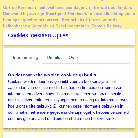
Productcode leverancier
Ook de Kerstman heeft wel eens een dagje vrij. En wat doet hij dan.
Cobble Hill
Dan werkt hij aan zijn Speelgoed Treinbaan. In deze afbeelding zie je
hem speelgoedtreinen verven. Een hele leuk puzzel voor de
liefhebber van Kerstmis en Speelgoedtreinen. Santa's Railway
Cookies toestaan Opties
Cobble Hill Kerst Kerstman
Legpuzzel
Toestemming
Details
Over
Cobble Hill
is opgericht in 2005 met de wens om
puzzelliefhebbers over de hele wereld van liefdevolle,
Op deze website worden cookies gebruikt
grillige, hoogwaardige afbeeldingen te voorzien! De
Cookies worden door ons gebruikt voor verkeersanalyse, het
legpuzzels worden beschreven als nostalgisch, levendig,
aanbieden van sociale media-functies en het personaliseren van
vertederend, zoet, duurzaam en van fijne kwaliteit. Deze
informatie en advertenties. Daarnaast verlenen we onze sociale
legpuzzel Santa's Railway
is hier een goed voorbeeld van.
media-, advertentie- en analysepartners toegang tot informatie over
hoe u onze site gebruikt. Zij kunnen deze informatie gebruiken in
Cobble Hill
gebruikt voor het fabriceren van de legpuzzels
combinatie met andere gegevens die zij mogelijk hebben verzameld
de “Random Cut” methode. De willekeurig gesneden
door uw gebruik van hun diensten of die u hen hebt verstrekt.
puzzelstukjes creëren een leuke uitdaging voor puzzelaars
die wel eens iets anders willen dan de voorspelbare
patronen van een regelmatig gestansde legpuzzel.