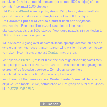
schuiven. Je hebt ze met klittenband (tot en met 1500 stukjes) of met
een rits (maximaal 1000 stukjes).
Puzzel-Kleed
Het
is een oprolsysteem. Dit opbergsysteem heeft als
grootste voordeel dat deze verkrijgbaar is tot wel 6000 stukjes.
De
Panorama-puzzel of Verticale-puzzel
heeft een afwijkende
maatvoering. Een dergelijke puzzel past niet op kleed voor
standaardpuzzels van 1000 stukjes. Voor deze puzzels zijn de kleden tot
3000 stukjes uitermate geschikt.
Wij adviseren u graag over de verschillende opbergsystemen en door de
vele ervaringen van onze klanten kunnen wij u wellicht helpen een keuze
Contact
te maken. Neem hierover gerust
met ons op.
Puzzellijm
Met speciale
kunt u die ene prachtige afbeelding vastlijmen
en ophangen. U kunt deze puzzel dan ook afwisselen al naar gelang het
seizoen of de feestdag voorbeeld. Zo hebben we een hele
uitgebreide
Kerstcollectie
. Maar ook altijd wel wat
voor
Pasen
of
Halloween
in huis.
Winter, Lente, Zomer of Herfst
er is
altijd wel een mooie, leuke, ontroerende of juist grappige puzzel te vinden
PUZZELWERELD
bij