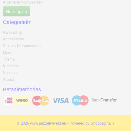
Algemene Voorwaarden
Herroeping
Categorieën
Aanbieding
Accessoires
Stukjes (Volwassenen)
Merk
Thema
Kinderen
Speciaal
Artiest
Betaalmethodes
© 2026 www.puzzelwereld.eu - Powered by Shoppagina.nl