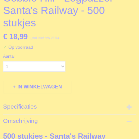
Santa's Railway - 500
stukjes
€ 18,99
(inclusief btw 21%)
✓
Op voorraad
Aantal
IN WINKELWAGEN
Specificaties
Productcode
Omschrijving
L85066
EAN code
500 stukjes - Santa's Railway
625012850667