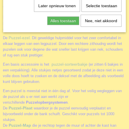
Accessoires
Later opnieuw tonen
Selectie toestaan
Door het gebruik van de diverse accessoires kun je het puzzelen nog
leuker maken. Of je nu alleen of samen aan een puzzel werkt. Of je
Alles toestaan
Nee, niet akkoord
puzzels vaker wil maken of juist aan de muur wil hangen. Mystic Falls in
Autumn
Puzzel-ezel
De
. Dit geweldige hulpmiddel voor het zeer comfortabel in
elkaar leggen van een legpuzzel. Door een rechtere zithoudng wordt het
puzelen ook voor degene die wat sneller last krijgen van nek, schouders
of rug een stuk prettiger.
puzzel-sorteerbakje
Een basis accessoire is het
(er zitten 6 bakjes in
een verpakking). Alle stukjes netjes gesorteerd zodat je deze niet in een
volle doos hoeft te zoeken en de deksel met de afbeelding als voorbeeld
kunt blijven gebruiken.
Een puzzel is meestal niet in één dag af. Voor het veilig wegleggen van
de puzzel als u er niet aan werkt zijn er
verschillende
Puzzelopbergsystemen
.
Puzzel-Plaat
De
waardoor je de puzzel eenvoudig verplaatst en
bijvoorbeeld onder de bank schuift. Geschikt voor puzzels tot 1000
stukjes.
Puzzel-Map
De
die je rechtop tegen de muur of achter de kast kan