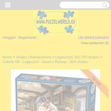
Inloggen
Registreren
UW WINKELWAGEN
Geen producten
(0)
Home
>
Stukjes (Volwassenen)
>
Legpuzzels 301-750 stukjes
>
Cobble Hill - Legpuzzel - Santa's Railway - 500 stukjes
OP=OP