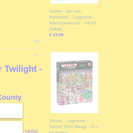
Jumbo - Jan van
Haasteren - Legpuzzel -
Adventskalender - 24x54
stukjes
€ 33,99
Twilight -
 County
Jumbo - Legpuzzel -
Advent 2025 Wasgij - 24 x
of Puzzels
, veelal
54 stukjes