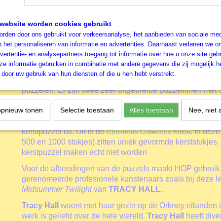
afgekort tot
HOP,
onderscheiden zich op twee belangrijke
andere puzzelmerken. Zoals ook deze Midsummer Twilig
website worden cookies gebruikt
stukken. Het eerste kenmerk is de
bijzonder gevormde 
rden door ons gebruikt voor verkeersanalyse, het aanbieden van sociale med
Als je eenmaal een fan bent van deze stukjes dan wil je 
n het personaliseren van informatie en advertenties. Daarnaast verlenen we o
is echt heel leuk puzzelen. Het tweede kenmerk is dat al
vertentie- en analysepartners toegang tot informatie over hoe u onze site gebru
de puzzels vallen in het segment
Nostalgie
. De afbeeldi
e informatie gebruiken in combinatie met andere gegevens die zij mogelijk 
terug in de tijd. Een warme tijd, een tijd van er voor elkaar
door uw gebruik van hun diensten of die u hen hebt verstrekt.
familie en traditie. De verhalen van vroeger komen tot lev
puzzelen. Er zijn twee zeer uitgebreide puzzellijnen met
. De 500 XL en de 250 XL. Vooral de 250 XL puzzel
stukken
opnieuw tonen
Selectie toestaan
Alles toestaan
Nee, niet 
geschikt voor de wat ouderen onder ons. Met deze puzzel
Verpleeghuizen gepuzzeld. Elk jaar brengt HOP voor ker
kerstpuzzel uit. Dit is de
. In deze
Christmas Collectors Editie
500 en 1000 stukjes) zitten uniek gevormde kerststukjes.
kerstpuzzel maken echt niet worden
Voor de afbeedingen van de puzzels maakt HOP gebruik
gerenomeerde profesionele kunstenaars zoals bij deze l
Midsummer Twilight
van
TRACY HALL.
Tracy Hall
woont met haar gezin op de Orkney eilanden 
werk is geliefd over de hele wereld.
Tracy Hall
heeft dive