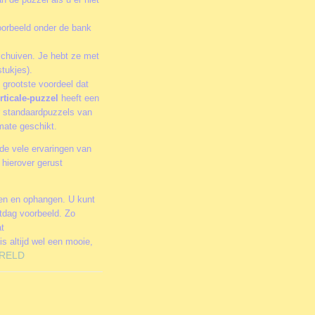
oorbeeld onder de bank
schuiven. Je hebt ze met
tukjes).
 grootste voordeel dat
rticale-puzzel
heeft een
or standaardpuzzels van
rmate geschikt.
de vele ervaringen van
hierover gerust
men en ophangen. U kunt
stdag voorbeeld. Zo
at
is altijd wel een mooie,
RELD