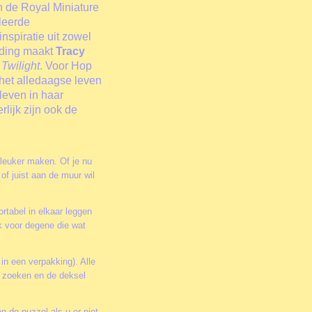
 de Royal Miniature
lleerde
inspiratie uit zowel
lding maakt
Tracy
Twilight
. Voor Hop
 het alledaagse leven
 leven in haar
lijk zijn ook de
 leuker maken. Of je nu
of juist aan de muur wil
rtabel in elkaar leggen
k voor degene die wat
 in een verpakking). Alle
te zoeken en de deksel
n de puzzel als u er niet