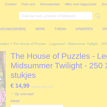
Contact
Over ons
Voorwaarden
Alles over legpuzzels
Jou
(VOLWASSENEN)
MERK
THEMA
KINDEREN
SP
tukjes
>
The House of Puzzles - Legpuzzel - Midsummer Twilight - 250
The House of Puzzles - Le
Midsummer Twilight - 250 
stukjes
€ 14,99
(inclusief btw 21%)
✓
Op voorraad
Aantal