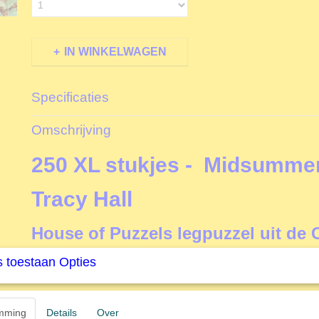
IN WINKELWAGEN
Specificaties
Productcode
T5101
Omschrijving
EAN code
5060002005101
Productcode leverancier
The House of Puzzles
250 XL stukjes - Midsummer 
Formaat gelegde puzzel
48,5x34,5 cm
Tracy Hall
House of Puzzels legpuzzel uit de
 toestaan Opties
Collection
mming
Details
Over
De legpuzzels van het Engelse puzzelmerk
The House 