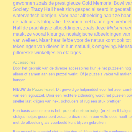
gewonnen zoals de prestigieuze Gold Memorial Bowl van
Society.
Tracy Hall
heeft zich gespecialiseerd in gedetai
waterverfschilderijen. Voor haar afbeelding haalt ze haar 
de natuur als fotografie. Tezamen met haar eigen verbee
Hall
de prachtigste afbeeldingen, zoals deze
Midsummer 
maakt ze vooral kleurige, nostalgische afbeeldingen van
van welleer. Maar haar liefde voor de natuur komt ook tot
tekeningen van dieren in hun natuurlijk omgeving. Meester
pittoreske winkeltjes en etalages.
Accessoires
Door het gebruik van de diverse accessoires kun je het puzzelen nog
alleen of samen aan een puzzel werkt. Of je puzzels vaker wil maken 
hangen.
Puzzel-ezel
NIEUW
de
. Dit geweldige hulpmiddel voor het zeer comfo
van een legpuzzel. Door een rechtere zithoudng wordt het puzelen oo
sneller last krijgen van nek, schouders of rug een stuk prettiger
puzzel-sorteerbakje
Een basis accessoire is het
(er zitten 6 bakjes
stukjes netjes gesorteerd zodat je deze niet in een volle doos hoeft 
met de afbeelding als voorbeeld kunt blijven gebruiken.
Een puzzel is meestal niet in één dag af. Voor het veilig wegleggen va