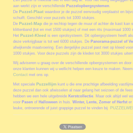
aan werkt zijn er verschillende
Puzzelopbergsystemen
.
Puzzel-Plaat
De
waardoor je de puzzel eenvoudig verplaatst en bijv
schuift. Geschikt voor puzzels tot 1000 stukjes.
Puzzel-Map
De
die je rechtop tegen de muur of achter de kast kan 
klittenband (tot en met 1500 stukjes) of met een rits (maximaal 1000 s
Puzzel-Kleed
Het
is een oprolsysteem. Dit opbergsysteem heeft als
deze verkrijgbaar is tot wel 6000 stukjes. De
Panorama-puzzel of Ve
afwijkende maatvoering. Een dergelijke puzzel past niet op kleed vo
1000 stukjes. Voor deze puzzels zijn de kleden tot 3000 stukjes uite
Wij adviseren u graag over de verschillende opbergsystemen en door 
onze klanten kunnen wij u wellicht helpen een keuze te maken. Neem 
Contact
met ons op.
Puzzellijm
Met speciale
kunt u die ene prachtige afbeelding vastlij
deze puzzel dan ook afwisselen al naar gelang het seizoen of de fee
hebben we een hele uitgebreide
Kerstcollectie
. Maar ook altijd wel w
voor
Pasen
of
Halloween
in huis.
Winter, Lente, Zomer of Herfst
er 
PUZZELWE
leuke, ontroerende of juist grappige puzzel te vinden bij