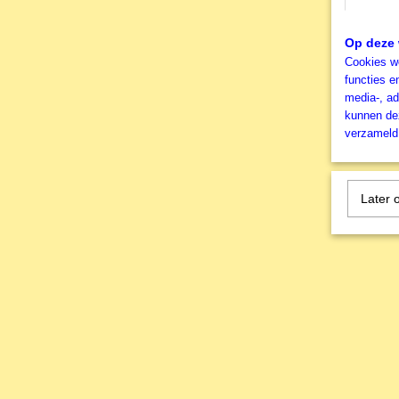
Op deze 
Cookies wo
functies e
media-, ad
kunnen dez
verzameld 
Later 