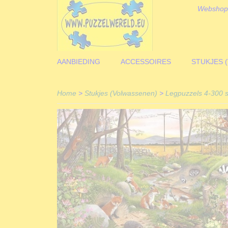
Webshop
AANBIEDING
ACCESSOIRES
STUKJES 
Home
>
Stukjes (Volwassenen)
>
Legpuzzels 4-300 s