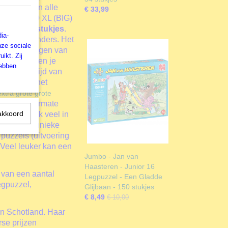
 punten van alle
€ 33,99
ht met 250 XL (BIG)
legpuzzelstukjes
.
ia-
niet meer anders. Het
nze sociale
le afbeeldingen van
ikt. Zij
ngen brengen je
hebben
 zijn. Een tijd van
en tijdens het
extra grote grote
s zijn uitermate
akkoord
s wordt ook veel in
stmis een unieke
 puzzels (uitvoering
 Veel leuker kan een
Jumbo - Jan van
Haasteren - Junior 16
 van een aantal
Legpuzzel - Een Gladde
egpuzzel,
Glijbaan - 150 stukjes
€ 8,49
€ 10,00
in Schotland. Haar
rse prijzen