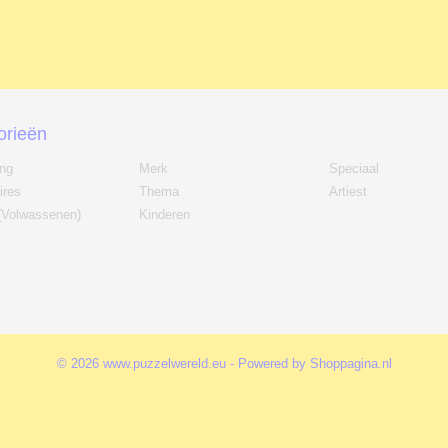
orieën
ing
Merk
Speciaal
ires
Thema
Artiest
(Volwassenen)
Kinderen
© 2026 www.puzzelwereld.eu - Powered by Shoppagina.nl