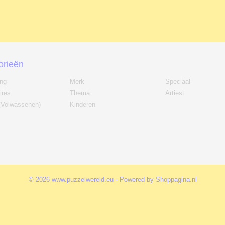
orieën
ing
Merk
Speciaal
ires
Thema
Artiest
(Volwassenen)
Kinderen
© 2026 www.puzzelwereld.eu - Powered by Shoppagina.nl