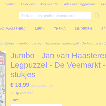
Contact
Over ons
Voorwaarden
Alles over legpuzzels
Jou
(VOLWASSENEN)
MERK
THEMA
KINDEREN
SP
00 stukjes
>
Jumbo - Jan van Haasteren - Legpuzzel - De Veemarkt - 1
Jumbo - Jan van Haasteren
Legpuzzel - De Veemarkt 
stukjes
€ 18,99
(inclusief btw 21%)
✓
Op voorraad
Aantal