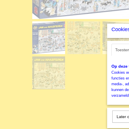
Cookies
Toeste
Op deze 
Cookies wo
functies e
media-, ad
kunnen dez
verzameld 
Later 