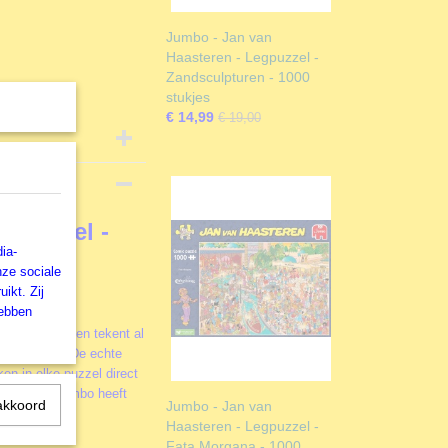
Jumbo - Jan van
Haasteren - Legpuzzel -
Zandsculpturen - 1000
stukjes
€ 14,99
€ 19,00
egpuzzel -
ia-
nze sociale
ikt. Zij
hebben
n van Haasteren tekent al
aten lachen. De echte
n in elke puzzel direct
elfportret. Jumbo heeft
akkoord
Jumbo - Jan van
liefst 3.000
Haasteren - Legpuzzel -
Fata Morgana - 1000