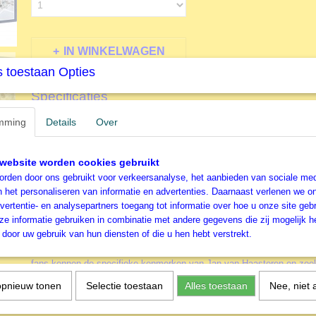
IN WINKELWAGEN
 toestaan Opties
Specificaties
Productcode
J19075
mming
Details
Over
Omschrijving
EAN code
8710126190753
Productcode leverancier
Jumbo
Jan van Haasteren - De Veemarkt L
website worden cookies gebruikt
rden door ons gebruikt voor verkeersanalyse, het aanbieden van sociale med
n het personaliseren van informatie en advertenties. Daarnaast verlenen we o
1000 stukjes
vertentie- en analysepartners toegang tot informatie over hoe u onze site gebru
e informatie gebruiken in combinatie met andere gegevens die zij mogelijk 
door uw gebruik van hun diensten of die u hen hebt verstrekt.
Jan van Haasteren puzzels zijn puzzels met veel kleur en details. Ja
decennia lang humoristische platen die je steeds weer verrassen en l
fans kennen de specifieke kenmerken van Jan van Haasteren en zoeke
naar de haaienvin, Sinterklaas, de handjes, het kunstgebit en Jan’s z
opnieuw tonen
Selectie toestaan
Alles toestaan
Nee, niet 
tientallen Jan van Haasteren puzzels in de collectie van 150 tot maar 
puzzelstukjes.