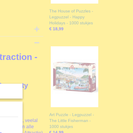
The House of Puzzles -
Legpuzzel - Happy
Holidays - 1000 stukjes
€ 18,99
traction -
Cromarty
Art Puzzle - Legpuzzel -
of Puzzels
, veelal
The Little Fisherman -
 punten van alle
1000 stukjes
€ 14,99
ion
(Kermis Attractie)