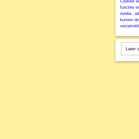
Cookies wo
functies e
media-, ad
kunnen dez
verzameld 
Later 