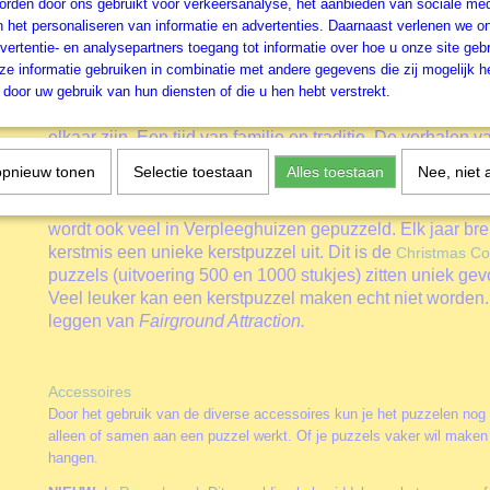
rden door ons gebruikt voor verkeersanalyse, het aanbieden van sociale med
met 1000 stukjes. Het eerste kenmerk is de
bijzonder 
n het personaliseren van informatie en advertenties. Daarnaast verlenen we o
legpuzzelstukjes
. Als je eenmaal een fan bent van deze 
vertentie- en analysepartners toegang tot informatie over hoe u onze site gebru
niet meer anders. Het is echt heel leuk puzzelen. Het tw
e informatie gebruiken in combinatie met andere gegevens die zij mogelijk 
alle afbeeldingen van de puzzels vallen in het segment
N
door uw gebruik van hun diensten of die u hen hebt verstrekt.
afbeeldingen brengen je terug in de tijd. Een warme tijd, e
elkaar zijn. Een tijd van familie en traditie. De verhalen 
leven tijdens het puzzelen. Er zijn twee zeer uitgebreide 
opnieuw tonen
Selectie toestaan
Alles toestaan
Nee, niet 
. De 500 XL en de 250 XL. Vooral 
extra grote grote stukken
zijn uitermate geschikt voor de wat ouderen onder ons. 
wordt ook veel in Verpleeghuizen gepuzzeld. Elk jaar br
kerstmis een unieke kerstpuzzel uit. Dit is de
Christmas Col
puzzels (uitvoering 500 en 1000 stukjes) zitten uniek gev
Veel leuker kan een kerstpuzzel maken echt niet worden. 
leggen van
Fairground Attraction
.
Accessoires
Door het gebruik van de diverse accessoires kun je het puzzelen nog
alleen of samen aan een puzzel werkt. Of je puzzels vaker wil maken 
hangen.