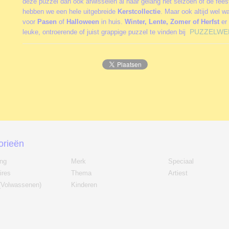
deze puzzel dan ook afwisselen al naar gelang het seizoen of de fee
hebben we een hele uitgebreide
Kerstcollectie
. Maar ook altijd wel w
voor
Pasen
of
Halloween
in huis.
Winter, Lente, Zomer of Herfst
er 
PUZZELWE
leuke, ontroerende of juist grappige puzzel te vinden bij
orieën
ing
Merk
Speciaal
ires
Thema
Artiest
(Volwassenen)
Kinderen