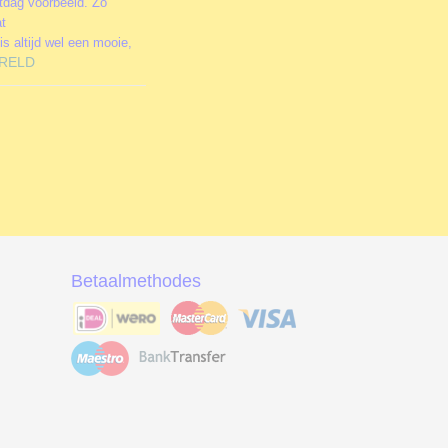
stdag voorbeeld. Zo
at
is altijd wel een mooie,
RELD
Betaalmethodes