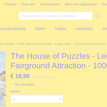
Contact
Over ons
Voorwaarden
Alles over legpuzzels
Jou
(VOLWASSENEN)
MERK
THEMA
KINDEREN
SP
00 stukjes
>
The House of Puzzles - Legpuzzel - Fairground Attraction 
The House of Puzzles - Le
Fairground Attraction - 100
€ 18,99
(inclusief btw 21%)
✓
Op voorraad
Aantal