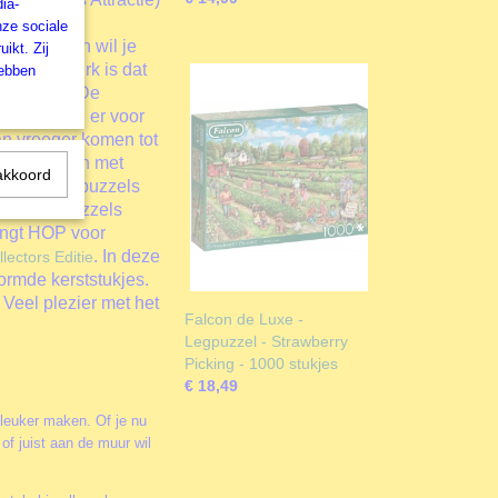
ia-
gevormde
nze sociale
stukjes dan wil je
ikt. Zij
eede kenmerk is dat
hebben
ostalgie
. De
en tijd van er voor
van vroeger komen tot
puzzellijnen met
akkoord
de 250 XL puzzels
Met deze puzzels
engt HOP voor
. In deze
lectors Editie
ormde kerststukjes.
Veel plezier met het
Falcon de Luxe -
Legpuzzel - Strawberry
Picking - 1000 stukjes
€ 18,49
 leuker maken. Of je nu
of juist aan de muur wil