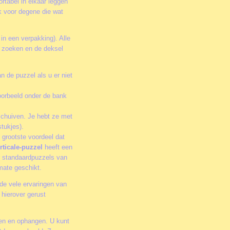
rtabel in elkaar leggen
k voor degene die wat
 in een verpakking). Alle
te zoeken en de deksel
n de puzzel als u er niet
oorbeeld onder de bank
schuiven. Je hebt ze met
tukjes).
 grootste voordeel dat
rticale-puzzel
heeft een
or standaardpuzzels van
rmate geschikt.
de vele ervaringen van
hierover gerust
men en ophangen. U kunt