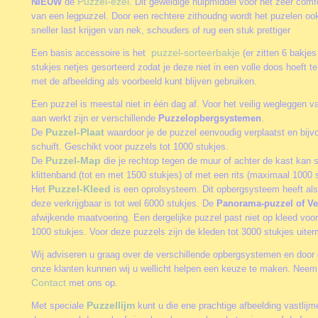
Puzzel-ezel
NIEUW
de
. Dit geweldige hulpmiddel voor het zeer comfo
van een legpuzzel. Door een rechtere zithoudng wordt het puzelen oo
sneller last krijgen van nek, schouders of rug een stuk prettiger
puzzel-sorteerbakje
Een basis accessoire is het
(er zitten 6 bakjes
stukjes netjes gesorteerd zodat je deze niet in een volle doos hoeft 
met de afbeelding als voorbeeld kunt blijven gebruiken.
Een puzzel is meestal niet in één dag af. Voor het veilig wegleggen va
aan werkt zijn er verschillende
Puzzelopbergsystemen
.
Puzzel-Plaat
De
waardoor je de puzzel eenvoudig verplaatst en bijv
schuift. Geschikt voor puzzels tot 1000 stukjes.
Puzzel-Map
De
die je rechtop tegen de muur of achter de kast kan 
klittenband (tot en met 1500 stukjes) of met een rits (maximaal 1000 s
Puzzel-Kleed
Het
is een oprolsysteem. Dit opbergsysteem heeft als
deze verkrijgbaar is tot wel 6000 stukjes. De
Panorama-puzzel of Ve
afwijkende maatvoering. Een dergelijke puzzel past niet op kleed vo
1000 stukjes. Voor deze puzzels zijn de kleden tot 3000 stukjes uite
Wij adviseren u graag over de verschillende opbergsystemen en door 
onze klanten kunnen wij u wellicht helpen een keuze te maken. Neem 
Contact
met ons op.
Puzzellijm
Met speciale
kunt u die ene prachtige afbeelding vastlij