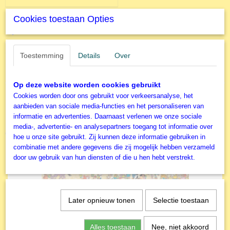
Cookies toestaan Opties
Specificaties
Productcode
Omschrijving
Toestemming
Details
Over
T1523
Redbrook Collection 1000 stukjes Michael Kitchen-Hurle
EAN code
5060002001523
Op deze website worden cookies gebruikt
Productcode leverancier
Cookies worden door ons gebruikt voor verkeersanalyse, het
The House of Puzzles
aanbieden van sociale media-functies en het personaliseren van
Formaat gelegde puzzel
informatie en advertenties. Daarnaast verlenen we onze sociale
48,5x68,5 cm
media-, advertentie- en analysepartners toegang tot informatie over
Ook interessant
hoe u onze site gebruikt. Zij kunnen deze informatie gebruiken in
combinatie met andere gegevens die zij mogelijk hebben verzameld
door uw gebruik van hun diensten of die u hen hebt verstrekt.
Later opnieuw tonen
Selectie toestaan
Alles toestaan
Nee, niet akkoord