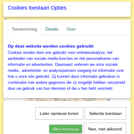
Specificaties
Cookies toestaan Opties
Productcode
Omschrijving
T0045
Toestemming
Details
Over
Brookfield Collection 1000 stukjes, Photo Clarrie Pashley
EAN code
5060002000045
Productcode leverancier
Op deze website worden cookies gebruikt
The House of Puzzles
Cookies worden door ons gebruikt voor verkeersanalyse, het
Formaat gelegde puzzel
aanbieden van sociale media-functies en het personaliseren van
48,5x68,5 cm
informatie en advertenties. Daarnaast verlenen we onze sociale
Ook interessant
media-, advertentie- en analysepartners toegang tot informatie over
hoe u onze site gebruikt. Zij kunnen deze informatie gebruiken in
combinatie met andere gegevens die zij mogelijk hebben verzameld
door uw gebruik van hun diensten of die u hen hebt verstrekt.
Later opnieuw tonen
Selectie toestaan
Alles toestaan
Nee, niet akkoord