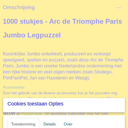
Productcode
Omschrijving
J18564
EAN code
1000 stukjes - Arc de Triomphe Paris
8710126185643
Productcode leverancier
Jumbo Legpuzzel
Jumbo
Koninklijke Jumbo ontwikkelt, produceert en verkoopt
speelgoed, spellen en puzzels, zoals deze
Arc de Triomphe
Paris
.
Jumbo is een unieke Nederlandse onderneming met
een rijke historie en veel eigen merken zoals Stratego,
PimPamPet, Jan van Haasteren en Wasgij.
Accessoires
Door het gebruik van de diverse accessoires kun je het puzzelen nog
leuker maken. Of je nu alleen of samen aan een puzzel werkt. Of je
Cookies toestaan Opties
puzzels vaker wil maken of juist aan de muur wil hangen.
Puzzel-ezel
NIEUW
de
. Dit geweldige hulpmiddel voor het zeer
comfortabel in elkaar leggen van een legpuzzel. Door een rechtere
Toestemming
Details
Over
zithoudng wordt het puzelen ook voor degene die wat sneller last krijgen