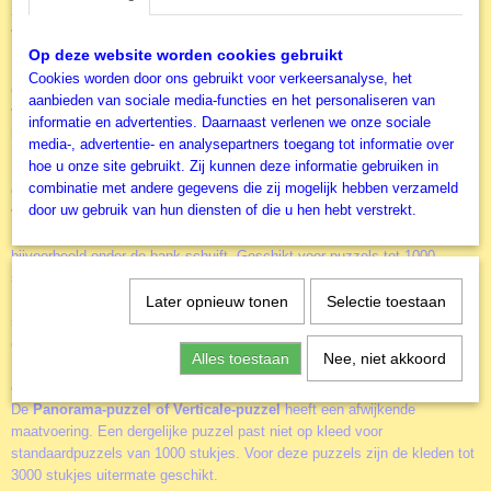
zithoudng wordt het puzelen ook voor degene die wat sneller last krijgen
van nek, schouders of rug een stuk prettiger.
Op deze website worden cookies gebruikt
puzzel-sorteerbakje
Een basis accessoire is het
(er zitten 6 bakjes in
Cookies worden door ons gebruikt voor verkeersanalyse, het
een verpakking). Alle stukjes netjes gesorteerd zodat je deze niet in een
aanbieden van sociale media-functies en het personaliseren van
volle doos hoeft te zoeken en de deksel met de afbeelding als voorbeeld
informatie en advertenties. Daarnaast verlenen we onze sociale
kunt blijven gebruiken.
media-, advertentie- en analysepartners toegang tot informatie over
hoe u onze site gebruikt. Zij kunnen deze informatie gebruiken in
Een puzzel is meestal niet in één dag af. Voor het veilig wegleggen van
combinatie met andere gegevens die zij mogelijk hebben verzameld
de puzzel als u er niet aan werkt zijn er
door uw gebruik van hun diensten of die u hen hebt verstrekt.
verschillende
Puzzelopbergsystemen
.
Puzzel-Plaat
De
waardoor je de puzzel eenvoudig verplaatst en
bijvoorbeeld onder de bank schuift. Geschikt voor puzzels tot 1000
stukjes.
Puzzel-Map
De
die je rechtop tegen de muur of achter de kast kan
Later opnieuw tonen
Selectie toestaan
schuiven. Je hebt ze met klittenband (tot en met 1500 stukjes) of met
een rits (maximaal 1000 stukjes).
Alles toestaan
Nee, niet akkoord
Puzzel-Kleed
Het
is een oprolsysteem. Dit opbergsysteem heeft als
grootste voordeel dat deze verkrijgbaar is tot wel 6000 stukjes.
De
Panorama-puzzel of Verticale-puzzel
heeft een afwijkende
maatvoering. Een dergelijke puzzel past niet op kleed voor
standaardpuzzels van 1000 stukjes. Voor deze puzzels zijn de kleden tot
3000 stukjes uitermate geschikt.