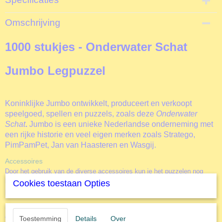
Productcode
Omschrijving
J18342
EAN code
1000 stukjes - Onderwater Schat
8710126183427
Productcode leverancier
Jumbo Legpuzzel
Jumbo
Koninklijke Jumbo ontwikkelt, produceert en verkoopt
speelgoed, spellen en puzzels, zoals deze
Onderwater
Schat
.
Jumbo is een unieke Nederlandse onderneming met
een rijke historie en veel eigen merken zoals Stratego,
PimPamPet, Jan van Haasteren en Wasgij.
Accessoires
Door het gebruik van de diverse accessoires kun je het puzzelen nog
leuker maken. Of je nu alleen of samen aan een puzzel werkt. Of je
Cookies toestaan Opties
puzzels vaker wil maken of juist aan de muur wil hangen.
Puzzel-ezel
NIEUW
de
. Dit geweldige hulpmiddel voor het zeer
comfortabel in elkaar leggen van een legpuzzel. Door een rechtere
Toestemming
Details
Over