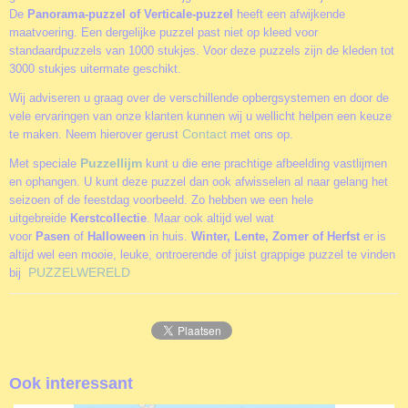
De
Panorama-puzzel of Verticale-puzzel
heeft een afwijkende
maatvoering. Een dergelijke puzzel past niet op kleed voor
standaardpuzzels van 1000 stukjes. Voor deze puzzels zijn de kleden tot
3000 stukjes uitermate geschikt.
Wij adviseren u graag over de verschillende opbergsystemen en door de
vele ervaringen van onze klanten kunnen wij u wellicht helpen een keuze
Contact
te maken. Neem hierover gerust
met ons op.
Puzzellijm
Met speciale
kunt u die ene prachtige afbeelding vastlijmen
en ophangen. U kunt deze puzzel dan ook afwisselen al naar gelang het
seizoen of de feestdag voorbeeld. Zo hebben we een hele
uitgebreide
Kerstcollectie
. Maar ook altijd wel wat
voor
Pasen
of
Halloween
in huis.
Winter, Lente, Zomer of Herfst
er is
altijd wel een mooie, leuke, ontroerende of juist grappige puzzel te vinden
PUZZELWERELD
bij
Ook interessant