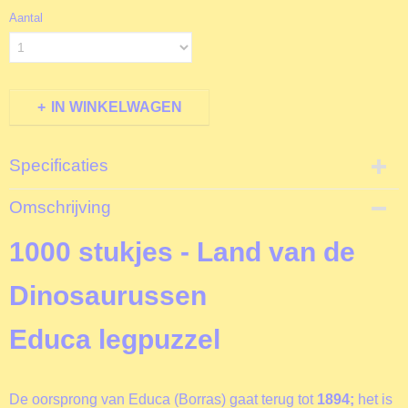
Aantal
IN WINKELWAGEN
Specificaties
Productcode
Omschrijving
D17655
EAN code
1000 stukjes - Land van de
8412668176553
Productcode leverancier
Dinosaurussen
Educa
Formaat gelegde puzzel
Educa legpuzzel
68x48 cm
De oorsprong van Educa (Borras) gaat terug tot
1894;
het
is