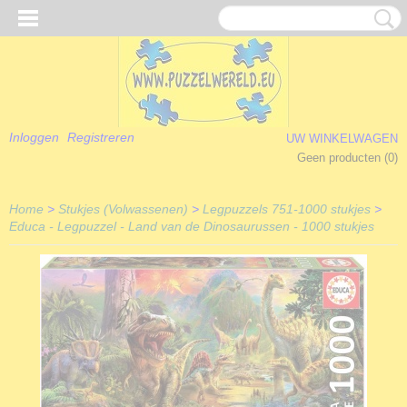
Inloggen
Registreren
UW WINKELWAGEN
Geen producten
(0)
Home
>
Stukjes (Volwassenen)
>
Legpuzzels 751-1000 stukjes
>
Educa - Legpuzzel - Land van de Dinosaurussen - 1000 stukjes