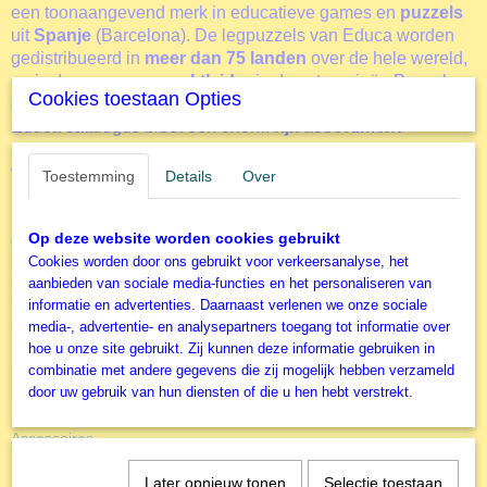
een toonaangevend merk in educatieve games en
puzzels
uit
Spanje
(Barcelona). De legpuzzels van Educa worden
gedistribueerd in
meer dan 75 landen
over de hele wereld,
en is daarmee een
marktleider
in de categorieën Puzzels
Cookies toestaan Opties
en Spellen. Het merk Educa staat garant voor
kwaliteit
. De
Educa catalogus biedt een enorm
rijk assortiment
legpuzzels
voor
alle leeftijden
, en dat in een combinatie
van hun prestigieuze eigen merk en de meest populaire
Toestemming
Details
Over
licenties. En dankzij de
gratis puzzellijm
die in de doos
meegeleverd wordt, kan je je puzzel gemakkelijk lijmen en
Op deze website worden cookies gebruikt
ophangen, zoals ook deze
Land van de Dinosaurussen
. Het
Cookies worden door ons gebruikt voor verkeersanalyse, het
is ook een merk dat gespecialiseerd is in grote puzzels.
aanbieden van sociale media-functies en het personaliseren van
Puzzels van 6.000, 8.000 of zelfs 42.000 (!) stukjes... dat
informatie en advertenties. Daarnaast verlenen we onze sociale
produceren ze met gemak!
media-, advertentie- en analysepartners toegang tot informatie over
Deze legpuzzel van Educa
Land van de Dinosaurussen
telt
hoe u onze site gebruikt. Zij kunnen deze informatie gebruiken in
1000 stukjes.
combinatie met andere gegevens die zij mogelijk hebben verzameld
door uw gebruik van hun diensten of die u hen hebt verstrekt.
Accessoires
Door het gebruik van de diverse accessoires kun je het puzzelen nog
Later opnieuw tonen
Selectie toestaan