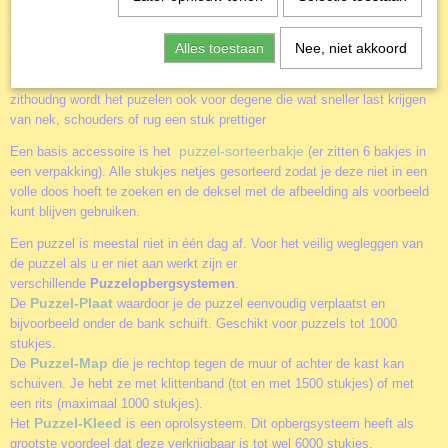
leuker maken. Of je nu alleen of samen aan een puzzel werkt. Of je
puzzels vaker wil maken of juist aan de muur wil hangen.
Alles toestaan
Nee, niet akkoord
Puzzel-ezel
NIEUW
de
. Dit geweldige hulpmiddel voor het zeer
comfortabel in elkaar leggen van een legpuzzel. Door een rechtere
zithoudng wordt het puzelen ook voor degene die wat sneller last krijgen
van nek, schouders of rug een stuk prettiger
puzzel-sorteerbakje
Een basis accessoire is het
(er zitten 6 bakjes in
een verpakking). Alle stukjes netjes gesorteerd zodat je deze niet in een
volle doos hoeft te zoeken en de deksel met de afbeelding als voorbeeld
kunt blijven gebruiken.
Een puzzel is meestal niet in één dag af. Voor het veilig wegleggen van
de puzzel als u er niet aan werkt zijn er
verschillende
Puzzelopbergsystemen
.
Puzzel-Plaat
De
waardoor je de puzzel eenvoudig verplaatst en
bijvoorbeeld onder de bank schuift. Geschikt voor puzzels tot 1000
stukjes.
Puzzel-Map
De
die je rechtop tegen de muur of achter de kast kan
schuiven. Je hebt ze met klittenband (tot en met 1500 stukjes) of met
een rits (maximaal 1000 stukjes).
Puzzel-Kleed
Het
is een oprolsysteem. Dit opbergsysteem heeft als
grootste voordeel dat deze verkrijgbaar is tot wel 6000 stukjes.